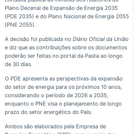
Broadcast
Plano Decenal de Expansão de Energia 2035
White Label
(PDE 2035) e do Plano Nacional de Energia 2055
Plataforma para
conteúdos
(PNE 2055).
personalizados
Soluções de Dados
e Conteúdos
A decisão foi publicada no
Diário Oficial da União
e diz que as contribuições sobre os documentos
Broadcast
poderão ser feitas no portal da Pasta ao longo
OTC
Plataforma para
de 30 dias.
negociação de
ativos
O PDE apresenta as perspectivas da expansão
do setor de energia para os próximos 10 anos,
Broadcast
considerando o período de 2026 a 2035,
Datafeed
enquanto o PNE visa o planejamento de longo
APIs para
prazo do setor energético do País.
integração de
conteúdos e
dados
Ambos são elaborados pela Empresa de