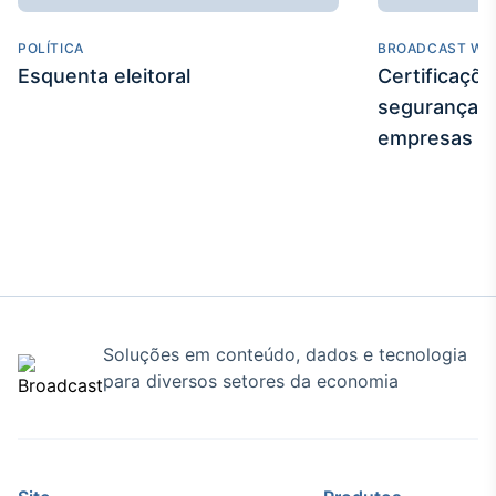
Broadcast
Curadoria
POLÍTICA
BROADCAST WE
Curadoria de
Esquenta eleitoral
Certificaçõ
conteúdos
segurança e
noticiosos
Soluções de
empresas
Tecnologia
Broadcast
Radar
Monitoramento
inteligente de
notícias e
conteúdos
Soluções em conteúdo, dados e tecnologia
Broadcast
para diversos setores da economia
Fundos
A melhor
plataforma para
analisar fundos
de investimento
no Brasil