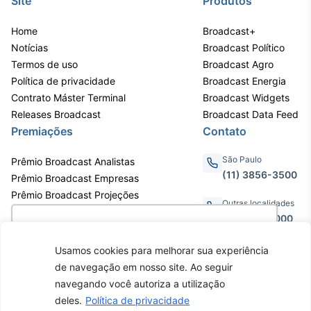
Site
Produtos
IA
Home
Broadcast+
Em breve
Notícias
Broadcast Político
Termos de uso
Broadcast Agro
Política de privacidade
Broadcast Energia
Contrato Máster Terminal
Broadcast Widgets
Releases Broadcast
Broadcast Data Feed
BroadFast
Premiações
Contato
Em breve
São Paulo
Prêmio Broadcast Analistas
(11) 3856-3500
Prêmio Broadcast Empresas
Prêmio Broadcast Projeções
Outras localidades
0800.011.3000
Gestão de
Utilizamos cookies para oferecer melhor
Investimentos
experiência, melhorar o desempenho, analisar
Usamos cookies para melhorar sua experiência
como você interage em nosso site e
Em breve
de navegação em nosso site. Ao seguir
personalizar conteúdo. Ao utilizar este site, você
Av. Eng. Caetano Álvares, 55 - 3º e
navegando você autoriza a utilização
6º andar, Bairro do Limão, São
concorda com o uso de cookies.
Saiba mais
deles.
Política de privacidade
Paulo / SP, CEP 02598-900 -