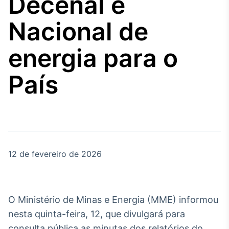
Decenal e
Broadcast
Agro
Nacional de
Tudo sobre o
agronegócio
energia para o
País
Broadcast
Político
Os bastidores da
política em tempo
real
12 de fevereiro de 2026
Broadcast
Energia
O setor de
energia elétrica
no Brasil
O Ministério de Minas e Energia (MME) informou
nesta quinta-feira, 12, que divulgará para
consulta pública as minutas dos relatórios do