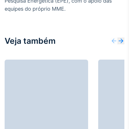
Pesquisa Energética (EPE), com o apoio das
Broadcast
equipes do próprio MME.
Ticker
Cotações e
headlines de
notícias
Veja também
Broadcast
Widgets
Componentes
para conteúdos e
funcionalidades
Broadcast
Wallboard
Conteúdos e
dados para
displays e telas