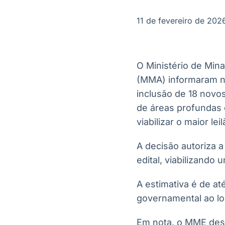
OTC
Datafeed
Plataforma para
APIs para
11 de fevereiro de 202
negociação de
integração de
ativos
conteúdos e
Soluções de
dados
Tecnologia
O Ministério de Min
Broadcast
Broadcast
(MMA) informaram nes
Radar
Fundos
inclusão de 18 novos
Monitoramento
A melhor
inteligente de
plataforma para
de áreas profundas 
notícias e
analisar fundos
viabilizar o maior l
conteúdos
de investimento
no Brasil
A decisão autoriza a
edital, viabilizando
A estimativa é de at
governamental ao lon
Em nota, o MME dest