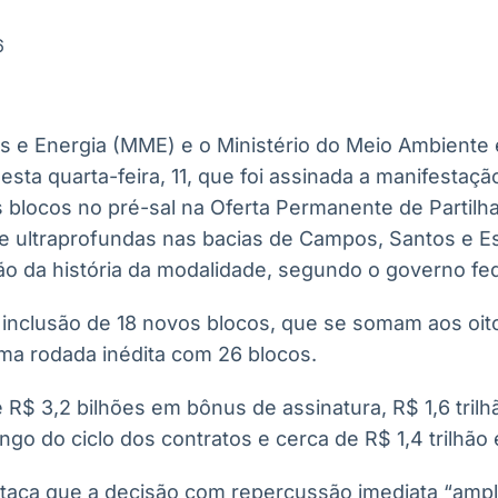
Ticker
Widgets
Wallboard
Curadoria
Cotações e
Componentes
Conteúdos e
Curadoria de
6
headlines de
para conteúdos e
dados para
conteúdos
notícias
funcionalidades
displays e telas
noticiosos
as e Energia (MME) e o Ministério do Meio Ambiente
IA
BroadFast
Gestão de
Tokenização
ta quarta-feira, 11, que foi assinada a manifestaçã
Investimentos
de ativos
Em breve
Em breve
 blocos no pré-sal na Oferta Permanente de Partilha
Em breve
Em breve
e ultraprofundas nas bacias de Campos, Santos e Esp
eilão da história da modalidade, segundo o governo fed
 inclusão de 18 novos blocos, que se somam aos oit
 uma rodada inédita com 26 blocos.
é R$ 3,2 bilhões em bônus de assinatura, R$ 1,6 tri
go do ciclo dos contratos e cerca de R$ 1,4 trilhão
aca que a decisão com repercussão imediata “ampli