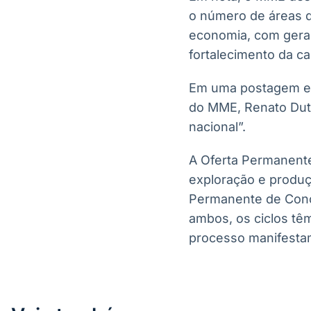
o número de áreas d
economia, com geraç
fortalecimento da ca
Em uma postagem em 
do MME, Renato Dutr
nacional”.
A Oferta Permanente
exploração e produçã
Permanente de Conc
ambos, os ciclos têm
processo manifestam