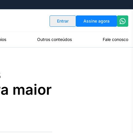
Indicadores
Conversor de Moedas
Entrar
Assine agora
ios
Outros conteúdos
Fale conosco
s
ra maior
a