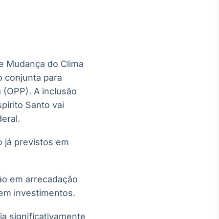
 e Mudança do Clima
Crédito
o conjunta para
Em breve
 (OPP). A inclusão
írito Santo vai
eral.
o já previstos em
lhão em arrecadação
 em investimentos.
a significativamente