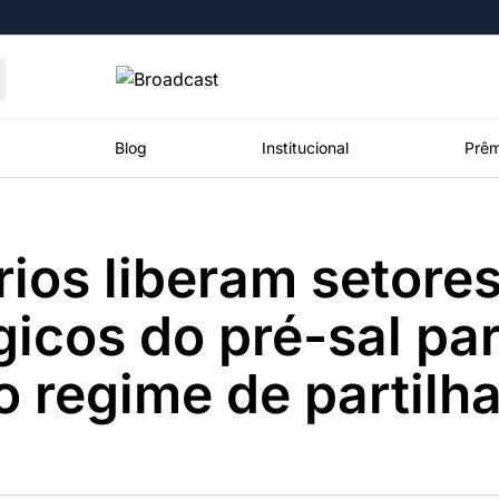
Moedas
Commodities
Blog
Institucional
Prêm
rios liberam setore
roadcast
Content
ções
Broadcast
Broadcast
Broadcast
gicos do pré-sal pa
Político
Energia
White Label
Os bastidores da
O setor de
Plataforma para
do regime de partilh
política em
energia elétrica
conteúdos
tempo real
no Brasil
personalizados
Broadcast
Broadcast
Broadcast
Broadcast