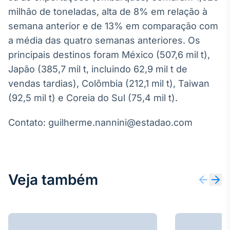
Broadcast
milhão de toneladas, alta de 8% em relação à
Curadoria
semana anterior e de 13% em comparação com
Curadoria de
a média das quatro semanas anteriores. Os
conteúdos
noticiosos
principais destinos foram México (507,6 mil t),
Soluções de
Japão (385,7 mil t, incluindo 62,9 mil t de
Tecnologia
vendas tardias), Colômbia (212,1 mil t), Taiwan
Broadcast
(92,5 mil t) e Coreia do Sul (75,4 mil t).
Radar
Monitoramento
Contato: guilherme.nannini@estadao.com
inteligente de
notícias e
conteúdos
Broadcast
Veja também
Fundos
A melhor
plataforma para
analisar fundos
de investimento
no Brasil