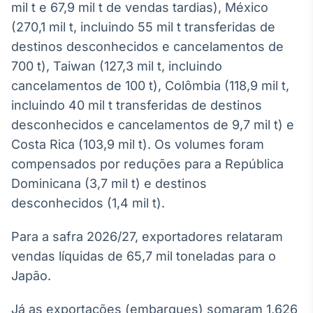
mil t e 67,9 mil t de vendas tardias), México
Broadcast
(270,1 mil t, incluindo 55 mil t transferidas de
Ticker
Cotações e
destinos desconhecidos e cancelamentos de
headlines de
700 t), Taiwan (127,3 mil t, incluindo
notícias
cancelamentos de 100 t), Colômbia (118,9 mil t,
incluindo 40 mil t transferidas de destinos
Broadcast
desconhecidos e cancelamentos de 9,7 mil t) e
Widgets
Costa Rica (103,9 mil t). Os volumes foram
Componentes
para conteúdos e
compensados por reduções para a República
funcionalidades
Dominicana (3,7 mil t) e destinos
desconhecidos (1,4 mil t).
Broadcast
Para a safra 2026/27, exportadores relataram
Wallboard
Conteúdos e
vendas líquidas de 65,7 mil toneladas para o
dados para
Japão.
displays e telas
Já as exportações (embarques) somaram 1,626