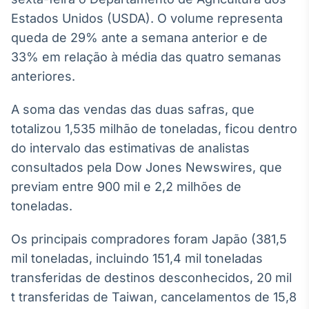
Broadcast
Estados Unidos (USDA). O volume representa
White Label
queda de 29% ante a semana anterior e de
Plataforma para
conteúdos
33% em relação à média das quatro semanas
personalizados
Soluções de Dados
anteriores.
e Conteúdos
A soma das vendas das duas safras, que
Broadcast
totalizou 1,535 milhão de toneladas, ficou dentro
OTC
Plataforma para
do intervalo das estimativas de analistas
negociação de
consultados pela Dow Jones Newswires, que
ativos
previam entre 900 mil e 2,2 milhões de
toneladas.
Broadcast
Datafeed
Os principais compradores foram Japão (381,5
APIs para
mil toneladas, incluindo 151,4 mil toneladas
integração de
conteúdos e
transferidas de destinos desconhecidos, 20 mil
dados
t transferidas de Taiwan, cancelamentos de 15,8