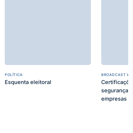
IA
Em breve
BroadFast
Em breve
POLÍTICA
BROADCAST WE
Esquenta eleitoral
Certificaçõ
segurança e
Gestão de
empresas
Investimentos
Em breve