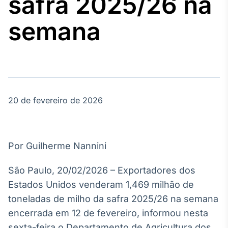
safra 2025/26 na
Broadcast
Agro
semana
Tudo sobre o
agronegócio
Broadcast
Político
20 de fevereiro de 2026
Os bastidores da
política em
tempo real
Por Guilherme Nannini
Broadcast
Energia
São Paulo, 20/02/2026 – Exportadores dos
O setor de
Estados Unidos venderam 1,469 milhão de
energia elétrica
no Brasil
toneladas de milho da safra 2025/26 na semana
encerrada em 12 de fevereiro, informou nesta
sexta-feira o Departamento de Agricultura dos