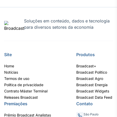
Tokenização
de ativos
Em breve
Soluções em conteúdo, dados e tecnologia
para diversos setores da economia
Crédito
Em breve
Site
Produtos
Home
Broadcast+
Notícias
Broadcast Político
Termos de uso
Broadcast Agro
Política de privacidade
Broadcast Energia
Contrato Máster Terminal
Broadcast Widgets
Releases Broadcast
Broadcast Data Feed
Premiações
Contato
São Paulo
Prêmio Broadcast Analistas