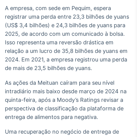
Broadcast
A empresa, com sede em Pequim, espera
White Label
registrar uma perda entre 23,3 bilhões de yuans
Plataforma para
conteúdos
(US$ 3,4 bilhões) e 24,3 bilhões de yuans para
personalizados
Soluções de Dados
2025, de acordo com um comunicado à bolsa.
e Conteúdos
Isso representa uma reversão drástica em
Broadcast
relação a um lucro de 35,8 bilhões de yuans em
OTC
2024. Em 2021, a empresa registrou uma perda
Plataforma para
de mais de 23,5 bilhões de yuans.
negociação de
ativos
As ações da Meituan caíram para seu nível
intradiário mais baixo desde março de 2024 na
Broadcast
quinta-feira, após a Moody’s Ratings revisar a
Datafeed
perspectiva de classificação da plataforma de
APIs para
integração de
entrega de alimentos para negativa.
conteúdos e
dados
Uma recuperação no negócio de entrega de