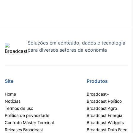
IA
Em breve
Soluções em conteúdo, dados e tecnologia
para diversos setores da economia
BroadFast
Em breve
Site
Produtos
Home
Broadcast+
Gestão de
Notícias
Broadcast Político
Investimentos
Termos de uso
Broadcast Agro
Em breve
Política de privacidade
Broadcast Energia
Contrato Máster Terminal
Broadcast Widgets
Releases Broadcast
Broadcast Data Feed