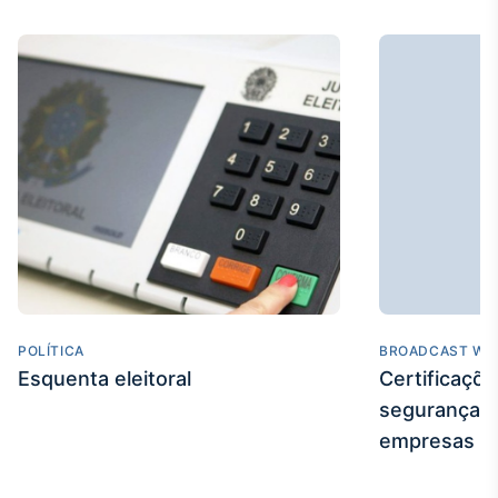
Broadcast
Curadoria
Curadoria de
conteúdos
noticiosos
Soluções de
Tecnologia
Broadcast
Radar
Monitoramento
inteligente de
notícias e
conteúdos
POLÍTICA
BROADCAST WE
Broadcast
Esquenta eleitoral
Certificaçõ
Fundos
segurança e
A melhor
plataforma para
empresas
analisar fundos
de investimento
no Brasil