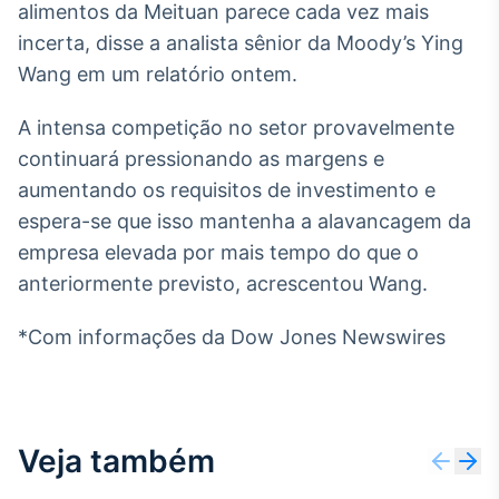
alimentos da Meituan parece cada vez mais
Broadcast
incerta, disse a analista sênior da Moody’s Ying
Ticker
Cotações e
Wang em um relatório ontem.
headlines de
notícias
A intensa competição no setor provavelmente
continuará pressionando as margens e
Broadcast
aumentando os requisitos de investimento e
Widgets
espera-se que isso mantenha a alavancagem da
Componentes
empresa elevada por mais tempo do que o
para conteúdos e
funcionalidades
anteriormente previsto, acrescentou Wang.
*Com informações da Dow Jones Newswires
Broadcast
Wallboard
Conteúdos e
dados para
displays e telas
Veja também