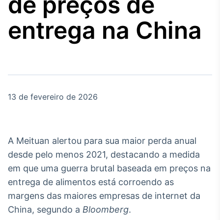
de preços de
Broadcast
Agro
entrega na China
Tudo sobre o
agronegócio
Broadcast
Político
13 de fevereiro de 2026
Os bastidores da
política em tempo
real
A Meituan alertou para sua maior perda anual
Broadcast
desde pelo menos 2021, destacando a medida
Energia
em que uma guerra brutal baseada em preços na
O setor de
entrega de alimentos está corroendo as
energia elétrica
no Brasil
margens das maiores empresas de internet da
China, segundo a
Bloomberg
.