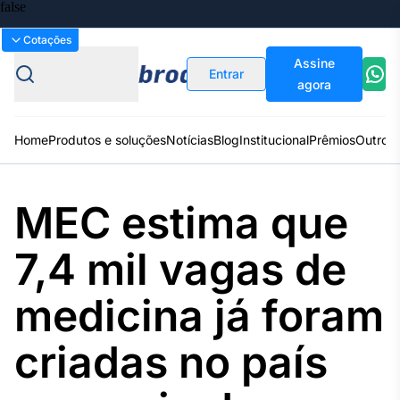
Bolsas
Gráficos
Moedas
Commoditie
Cotações
Assine
Entrar
agora
Home
Produtos e soluções
Notícias
Blog
Institucional
Prêmios
Outros
MEC estima que
Plataformas
Broadcast
Prêmio Broadcast
Agências de
Prêmio Broadcast
7,4 mil vagas de
Sobre nós
Releases Broadcast
Releases
comunicação
Analistas
Empresas
Broadcast+
O mercado
medicina já foram
financeiro em
tempo real
criadas no país
Prêmio Broadcast
Branded Content
Projeções