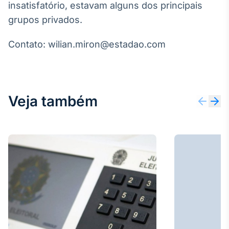
insatisfatório, estavam alguns dos principais
Broadcast
grupos privados.
Ticker
Cotações e
headlines de
Contato: wilian.miron@estadao.com
notícias
Broadcast
Widgets
Veja também
Componentes
para conteúdos e
funcionalidades
Broadcast
Wallboard
Conteúdos e
dados para
displays e telas