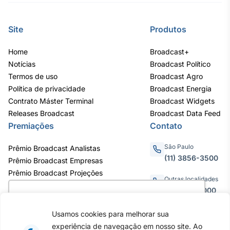
IA
Em breve
Site
Produtos
Home
Broadcast+
Notícias
Broadcast Político
Termos de uso
Broadcast Agro
Política de privacidade
Broadcast Energia
BroadFast
Contrato Máster Terminal
Broadcast Widgets
Em breve
Releases Broadcast
Broadcast Data Feed
Premiações
Contato
São Paulo
Prêmio Broadcast Analistas
(11) 3856-3500
Prêmio Broadcast Empresas
Gestão de
Prêmio Broadcast Projeções
Investimentos
Outras localidades
0800.011.3000
Em breve
Utilizamos cookies para oferecer melhor
experiência, melhorar o desempenho, analisar
Usamos cookies para melhorar sua
como você interage em nosso site e
experiência de navegação em nosso site. Ao