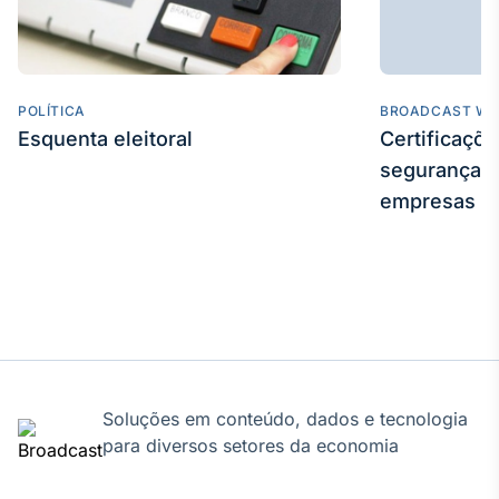
Broadcast
Curadoria
Curadoria de
conteúdos
POLÍTICA
noticiosos
BROADCAST WE
Soluções de
Esquenta eleitoral
Certificaçõ
Tecnologia
segurança e
Broadcast
empresas
Radar
Monitoramento
inteligente de
notícias e
conteúdos
Broadcast
Fundos
A melhor
Soluções em conteúdo, dados e tecnologia
plataforma para
para diversos setores da economia
analisar fundos
de investimento
no Brasil