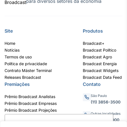
para diversos setores da economia
Broadcast
Curadoria
Curadoria de
conteúdos
noticiosos
Site
Produtos
Soluções de
Tecnologia
Home
Broadcast+
Broadcast
Notícias
Broadcast Político
Radar
Termos de uso
Broadcast Agro
Monitoramento
Política de privacidade
Broadcast Energia
inteligente de
Contrato Máster Terminal
Broadcast Widgets
notícias e
Releases Broadcast
Broadcast Data Feed
conteúdos
Premiações
Contato
Broadcast
São Paulo
Prêmio Broadcast Analistas
Fundos
(11) 3856-3500
Prêmio Broadcast Empresas
A melhor
Prêmio Broadcast Projeções
plataforma para
Outras localidades
analisar fundos
0800.011.3000
de investimento
Utilizamos cookies para oferecer melhor
no Brasil