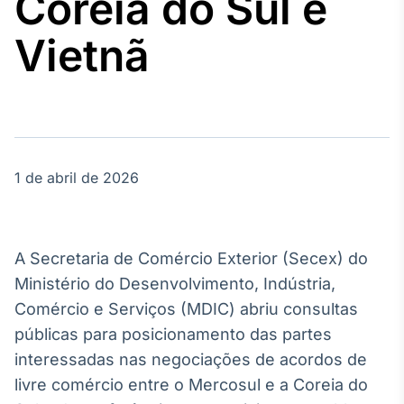
Coreia do Sul e
Broadcast
Agro
Vietnã
Tudo sobre o
agronegócio
Broadcast
Político
1 de abril de 2026
Os bastidores da
política em
tempo real
A Secretaria de Comércio Exterior (Secex) do
Broadcast
Ministério do Desenvolvimento, Indústria,
Energia
Comércio e Serviços (MDIC) abriu consultas
O setor de
públicas para posicionamento das partes
energia elétrica
no Brasil
interessadas nas negociações de acordos de
livre comércio entre o Mercosul e a Coreia do