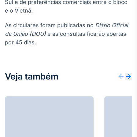
Broadcast
Sul e de preferências comerciais entre o bloco
White Label
e o Vietnã.
Plataforma para
conteúdos
As circulares foram publicadas no
Diário Oficial
personalizados
Soluções de Dados
da União (DOU)
e as consultas ficarão abertas
e Conteúdos
por 45 dias.
Broadcast
OTC
Plataforma para
negociação de
Veja também
ativos
Broadcast
Datafeed
APIs para
integração de
conteúdos e
dados