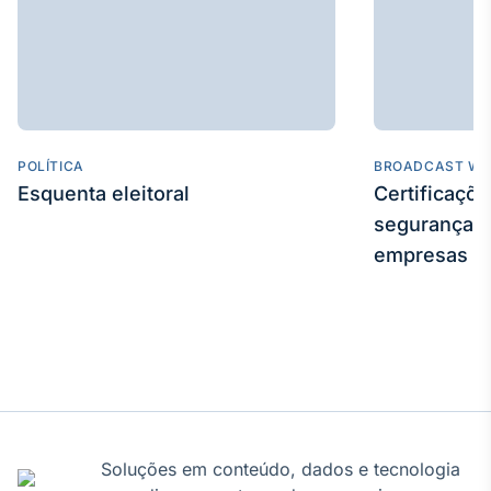
Broadcast
Ticker
Cotações e
headlines de
notícias
POLÍTICA
BROADCAST WE
Broadcast
Esquenta eleitoral
Certificaçõ
Widgets
segurança e
Componentes
para conteúdos e
empresas
funcionalidades
Broadcast
Wallboard
Conteúdos e
dados para
displays e telas
Soluções em conteúdo, dados e tecnologia