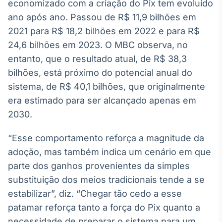
economizado com a criação do Pix tem evoluído
Broadcast
ano após ano. Passou de R$ 11,9 bilhões em
Ticker
2021 para R$ 18,2 bilhões em 2022 e para R$
Cotações e
headlines de
24,6 bilhões em 2023. O MBC observa, no
notícias
entanto, que o resultado atual, de R$ 38,3
bilhões, está próximo do potencial anual do
Broadcast
sistema, de R$ 40,1 bilhões, que originalmente
Widgets
era estimado para ser alcançado apenas em
Componentes
2030.
para conteúdos e
funcionalidades
“Esse comportamento reforça a magnitude da
adoção, mas também indica um cenário em que
Broadcast
parte dos ganhos provenientes da simples
Wallboard
substituição dos meios tradicionais tende a se
Conteúdos e
dados para
estabilizar”, diz. “Chegar tão cedo a esse
displays e telas
patamar reforça tanto a força do Pix quanto a
necessidade de preparar o sistema para um