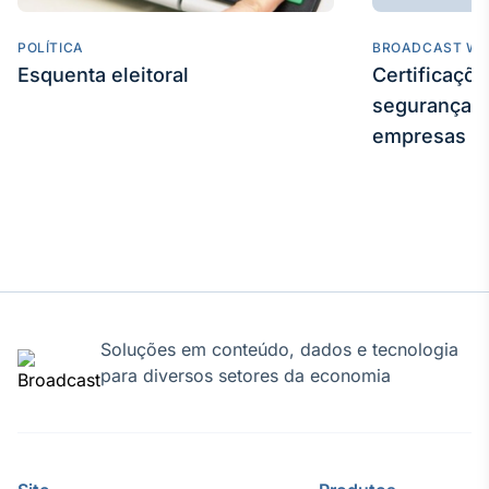
Tokenização
POLÍTICA
BROADCAST WE
de ativos
Esquenta eleitoral
Certificaçõ
Em breve
segurança e
empresas
Crédito
Em breve
Soluções em conteúdo, dados e tecnologia
para diversos setores da economia