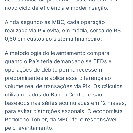
Broadcast
novo ciclo de eficiência e modernização.”
Curadoria
Curadoria de
Ainda segundo as MBC, cada operação
conteúdos
realizada via Pix evita, em média, cerca de R$
noticiosos
Soluções de
0,60 em custos ao sistema financeiro.
Tecnologia
Broadcast
A metodologia do levantamento compara
Radar
quanto o País teria demandado se TEDs e
Monitoramento
operações de débito permanecessem
inteligente de
notícias e
predominantes e aplica essa diferença ao
conteúdos
volume real de transações via Pix. Os cálculos
utilizam dados do Banco Central e são
Broadcast
baseados nas séries acumuladas em 12 meses,
Fundos
para evitar distorções sazonais. O economista
A melhor
plataforma para
Rodolpho Tobler, da MBC, foi o responsável
analisar fundos
de investimento
pelo levantamento.
no Brasil