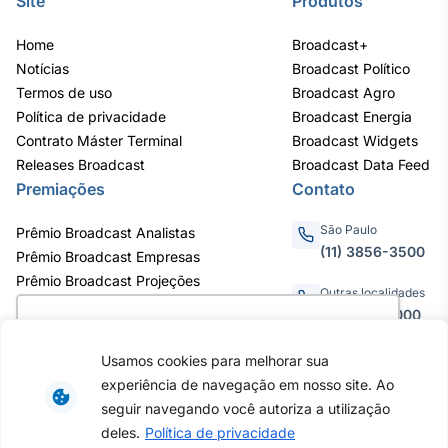
Site
Produtos
Home
Broadcast+
Notícias
Broadcast Político
Termos de uso
Broadcast Agro
Política de privacidade
Broadcast Energia
Contrato Máster Terminal
Broadcast Widgets
Releases Broadcast
Broadcast Data Feed
Premiações
Contato
São Paulo
Prêmio Broadcast Analistas
(11) 3856-3500
Prêmio Broadcast Empresas
Prêmio Broadcast Projeções
Outras localidades
0800.011.3000
Utilizamos cookies para oferecer melhor
experiência, melhorar o desempenho, analisar
Usamos cookies para melhorar sua
como você interage em nosso site e
experiência de navegação em nosso site. Ao
personalizar conteúdo. Ao utilizar este site, você
Av. Eng. Caetano Álvares, 55 - 3º e
seguir navegando você autoriza a utilização
6º andar, Bairro do Limão, São
concorda com o uso de cookies.
Saiba mais
deles.
Política de privacidade
Paulo / SP, CEP 02598-900 -