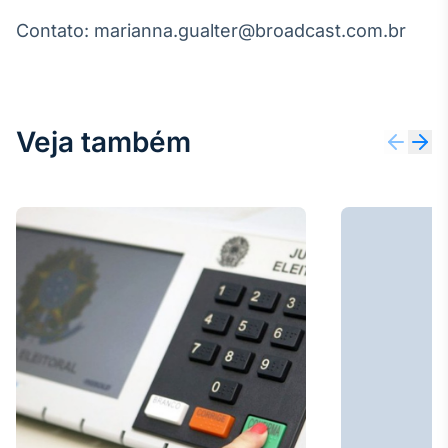
IA
Contato: marianna.gualter@broadcast.com.br
Em breve
Veja também
BroadFast
Em breve
Gestão de
Investimentos
Em breve