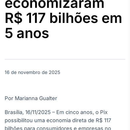
economizaram
Broadcast
Agro
R$ 117 bilhões em
Tudo sobre o
agronegócio
5 anos
Broadcast
Político
Os bastidores da
política em
tempo real
16 de novembro de 2025
Broadcast
Energia
Por Marianna Gualter
O setor de
energia elétrica
Brasília, 16/11/2025 – Em cinco anos, o Pix
no Brasil
possibilitou uma economia direta de R$ 117
bilhões para consumidores e empresas no