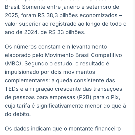
Broadcast
Brasil. Somente entre janeiro e setembro de
White Label
2025, foram R$ 38,3 bilhões economizados –
Plataforma para
conteúdos
valor superior ao registrado ao longo de todo o
personalizados
Soluções de Dados
ano de 2024, de R$ 33 bilhões.
e Conteúdos
Os números constam em levantamento
Broadcast
elaborado pelo Movimento Brasil Competitivo
OTC
(MBC). Segundo o estudo, o resultado é
Plataforma para
negociação de
impulsionado por dois movimentos
ativos
complementares: a queda consistente das
TEDs e a migração crescente das transações
Broadcast
de pessoas para empresas (P2B) para o Pix,
Datafeed
cuja tarifa é significativamente menor do que à
APIs para
do débito.
integração de
conteúdos e
dados
Os dados indicam que o montante financeiro