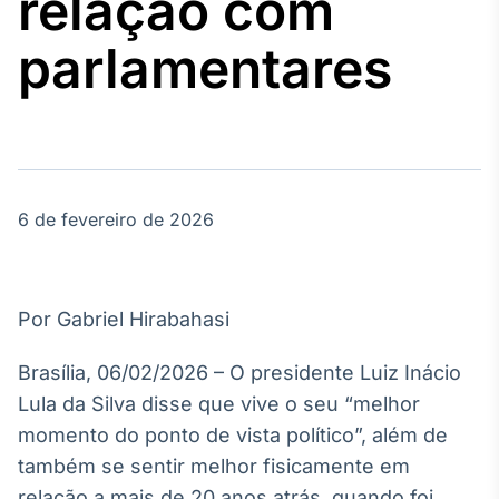
relação com
Broadcast
Agro
parlamentares
Tudo sobre o
agronegócio
Broadcast
Político
6 de fevereiro de 2026
Os bastidores da
política em
tempo real
Por Gabriel Hirabahasi
Broadcast
Energia
Brasília, 06/02/2026 – O presidente Luiz Inácio
O setor de
Lula da Silva disse que vive o seu “melhor
energia elétrica
no Brasil
momento do ponto de vista político”, além de
também se sentir melhor fisicamente em
relação a mais de 20 anos atrás, quando foi