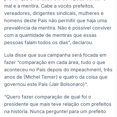
Broadcast
mal e a mentira. Cabe a vocês prefeitos,
Curadoria
vereadores, dirigentes sindicais, mulheres e
Curadoria de
homens deste País não permitir que haja uma
conteúdos
noticiosos
prevalência da mentira. Não é possível conviver
Soluções de
com a quantidade de mentiras que essas
Tecnologia
pessoas falam todos os dias”, declarou.
Broadcast
Radar
Lula disse que sua campanha será focada em
Monitoramento
fazer “comparação em cada área, tudo o que
inteligente de
notícias e
aconteceu no País depois do impeachment, três
conteúdos
anos de (Michel Temer) e quatro da coisa que
governou este País (Jair Bolsonaro)”.
Broadcast
Fundos
“Quero fazer comparação de qual foi o
A melhor
plataforma para
presidente que mais teve relação com prefeitos
analisar fundos
na história. Nunca perguntei para um prefeito
de investimento
no Brasil