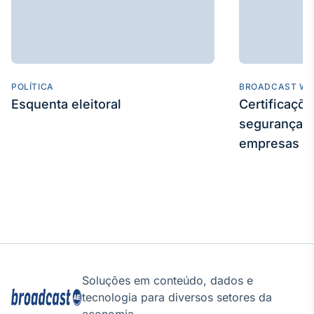
Tokenização
de ativos
Em breve
POLÍTICA
BROADCAST WE
Esquenta eleitoral
Certificaçõ
segurança e
Crédito
Em breve
empresas
Soluções em conteúdo, dados e
tecnologia para diversos setores da