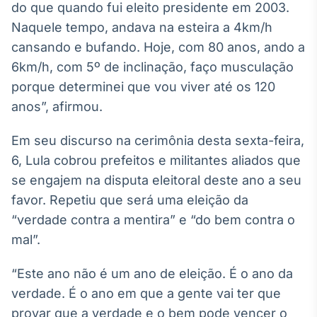
do que quando fui eleito presidente em 2003.
Broadcast
Naquele tempo, andava na esteira a 4km/h
Ticker
Cotações e
cansando e bufando. Hoje, com 80 anos, ando a
headlines de
6km/h, com 5º de inclinação, faço musculação
notícias
porque determinei que vou viver até os 120
anos”, afirmou.
Broadcast
Widgets
Em seu discurso na cerimônia desta sexta-feira,
Componentes
6, Lula cobrou prefeitos e militantes aliados que
para conteúdos e
funcionalidades
se engajem na disputa eleitoral deste ano a seu
favor. Repetiu que será uma eleição da
“verdade contra a mentira” e “do bem contra o
Broadcast
mal”.
Wallboard
Conteúdos e
dados para
“Este ano não é um ano de eleição. É o ano da
displays e telas
verdade. É o ano em que a gente vai ter que
provar que a verdade e o bem pode vencer o