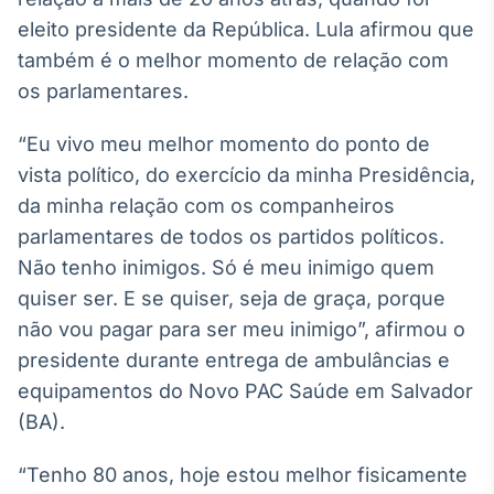
Broadcast
eleito presidente da República. Lula afirmou que
White Label
também é o melhor momento de relação com
Plataforma para
conteúdos
os parlamentares.
personalizados
Soluções de Dados
e Conteúdos
“Eu vivo meu melhor momento do ponto de
vista político, do exercício da minha Presidência,
Broadcast
da minha relação com os companheiros
OTC
Plataforma para
parlamentares de todos os partidos políticos.
negociação de
Não tenho inimigos. Só é meu inimigo quem
ativos
quiser ser. E se quiser, seja de graça, porque
não vou pagar para ser meu inimigo”, afirmou o
Broadcast
presidente durante entrega de ambulâncias e
Datafeed
equipamentos do Novo PAC Saúde em Salvador
APIs para
integração de
(BA).
conteúdos e
dados
“Tenho 80 anos, hoje estou melhor fisicamente