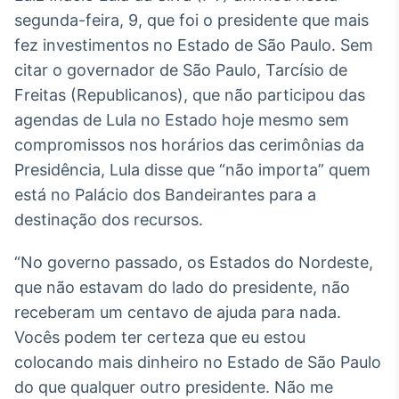
Broadcast
segunda-feira, 9, que foi o presidente que mais
White Label
fez investimentos no Estado de São Paulo. Sem
Plataforma para
conteúdos
citar o governador de São Paulo, Tarcísio de
personalizados
Soluções de Dados
Freitas (Republicanos), que não participou das
e Conteúdos
agendas de Lula no Estado hoje mesmo sem
compromissos nos horários das cerimônias da
Broadcast
OTC
Presidência, Lula disse que “não importa” quem
Plataforma para
está no Palácio dos Bandeirantes para a
negociação de
destinação dos recursos.
ativos
“No governo passado, os Estados do Nordeste,
Broadcast
que não estavam do lado do presidente, não
Datafeed
receberam um centavo de ajuda para nada.
APIs para
Vocês podem ter certeza que eu estou
integração de
conteúdos e
colocando mais dinheiro no Estado de São Paulo
dados
do que qualquer outro presidente. Não me