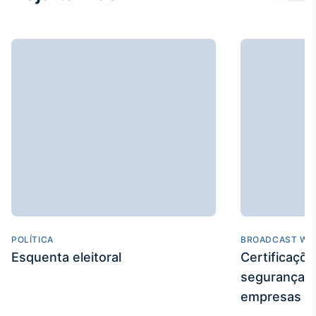
IA
Em breve
BroadFast
Em breve
Gestão de
POLÍTICA
BROADCAST WE
Investimentos
Esquenta eleitoral
Certificaçõ
Em breve
segurança e
empresas