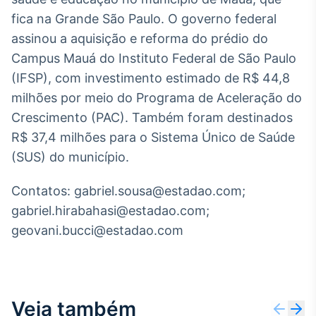
Broadcast
fica na Grande São Paulo. O governo federal
Curadoria
assinou a aquisição e reforma do prédio do
Curadoria de
Campus Mauá do Instituto Federal de São Paulo
conteúdos
noticiosos
Soluções de
(IFSP), com investimento estimado de R$ 44,8
Tecnologia
milhões por meio do Programa de Aceleração do
Crescimento (PAC). Também foram destinados
Broadcast
R$ 37,4 milhões para o Sistema Único de Saúde
Radar
(SUS) do município.
Monitoramento
inteligente de
notícias e
Contatos: gabriel.sousa@estadao.com;
conteúdos
gabriel.hirabahasi@estadao.com;
Broadcast
geovani.bucci@estadao.com
Fundos
A melhor
plataforma para
analisar fundos
de investimento
Veja também
no Brasil