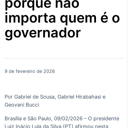
porque não
Broadcast
Agro
importa quem é o
Tudo sobre o
agronegócio
governador
Broadcast
Político
Os bastidores da
política em tempo
real
9 de fevereiro de 2026
Broadcast
Energia
Por Gabriel de Sousa, Gabriel Hirabahasi e
O setor de
Geovani Bucci
energia elétrica
no Brasil
Brasília e São Paulo, 09/02/2026 – O presidente
Luiz Inácio Lula da Silva (PT) afirmou nesta