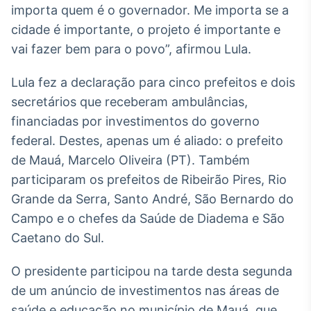
importa quem é o governador. Me importa se a
Broadcast
Ticker
cidade é importante, o projeto é importante e
Cotações e
vai fazer bem para o povo”, afirmou Lula.
headlines de
notícias
Lula fez a declaração para cinco prefeitos e dois
secretários que receberam ambulâncias,
Broadcast
financiadas por investimentos do governo
Widgets
federal. Destes, apenas um é aliado: o prefeito
Componentes
de Mauá, Marcelo Oliveira (PT). Também
para conteúdos e
funcionalidades
participaram os prefeitos de Ribeirão Pires, Rio
Grande da Serra, Santo André, São Bernardo do
Campo e o chefes da Saúde de Diadema e São
Broadcast
Wallboard
Caetano do Sul.
Conteúdos e
dados para
O presidente participou na tarde desta segunda
displays e telas
de um anúncio de investimentos nas áreas de
saúde e educação no município de Mauá, que