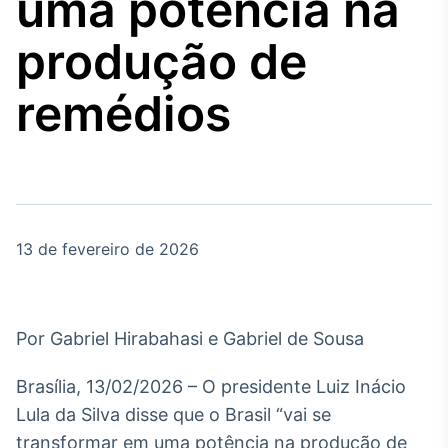
uma potência na
Broadcast
Agro
produção de
Tudo sobre o
agronegócio
remédios
Broadcast
Político
Os bastidores da
política em tempo
real
13 de fevereiro de 2026
Broadcast
Energia
Por Gabriel Hirabahasi e Gabriel de Sousa
O setor de
energia elétrica
Brasília, 13/02/2026 – O presidente Luiz Inácio
no Brasil
Lula da Silva disse que o Brasil “vai se
transformar em uma potência na produção de