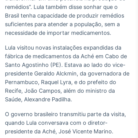
Broadcast
remédios”. Lula também disse sonhar que o
White Label
Brasil tenha capacidade de produzir remédios
Plataforma para
conteúdos
suficientes para atender a população, sem a
personalizados
Soluções de Dados
necessidade de importar medicamentos.
e Conteúdos
Lula visitou novas instalações expandidas da
Broadcast
fábrica de medicamentos da Aché em Cabo de
OTC
Santo Agostinho (PE). Estava ao lado do vice-
Plataforma para
negociação de
presidente Geraldo Alckmin, da governadora de
ativos
Pernambuco, Raquel Lyra, e do prefeito do
Recife, João Campos, além do ministro da
Broadcast
Saúde, Alexandre Padilha.
Datafeed
APIs para
O governo brasileiro transmitiu parte da visita,
integração de
quando Lula conversava com o diretor-
conteúdos e
dados
presidente da Aché, José Vicente Marino.