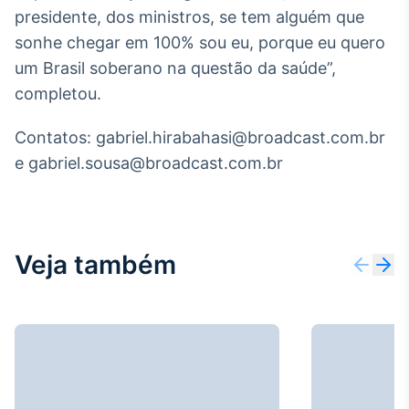
Broadcast
presidente, dos ministros, se tem alguém que
Curadoria
sonhe chegar em 100% sou eu, porque eu quero
Curadoria de
um Brasil soberano na questão da saúde”,
conteúdos
completou.
noticiosos
Soluções de
Tecnologia
Contatos: gabriel.hirabahasi@broadcast.com.br
Broadcast
e gabriel.sousa@broadcast.com.br
Radar
Monitoramento
inteligente de
notícias e
conteúdos
Veja também
Broadcast
Fundos
A melhor
plataforma para
analisar fundos
de investimento
no Brasil