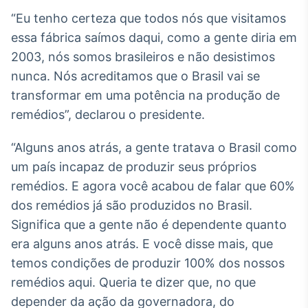
Broadcast
“Eu tenho certeza que todos nós que visitamos
Ticker
essa fábrica saímos daqui, como a gente diria em
Cotações e
2003, nós somos brasileiros e não desistimos
headlines de
notícias
nunca. Nós acreditamos que o Brasil vai se
transformar em uma potência na produção de
Broadcast
remédios”, declarou o presidente.
Widgets
“Alguns anos atrás, a gente tratava o Brasil como
Componentes
para conteúdos e
um país incapaz de produzir seus próprios
funcionalidades
remédios. E agora você acabou de falar que 60%
dos remédios já são produzidos no Brasil.
Broadcast
Significa que a gente não é dependente quanto
Wallboard
era alguns anos atrás. E você disse mais, que
Conteúdos e
temos condições de produzir 100% dos nossos
dados para
displays e telas
remédios aqui. Queria te dizer que, no que
depender da ação da governadora, do