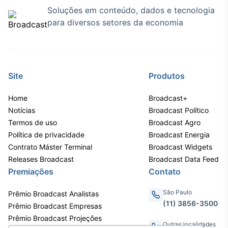
Soluções em conteúdo, dados e tecnologia
Tokenização
para diversos setores da economia
de ativos
Em breve
Site
Produtos
Crédito
Home
Broadcast+
Em breve
Notícias
Broadcast Político
Termos de uso
Broadcast Agro
Política de privacidade
Broadcast Energia
Contrato Máster Terminal
Broadcast Widgets
Releases Broadcast
Broadcast Data Feed
Premiações
Contato
São Paulo
Prêmio Broadcast Analistas
(11) 3856-3500
Prêmio Broadcast Empresas
Prêmio Broadcast Projeções
Outras localidades