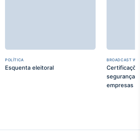
IA
Em breve
BroadFast
POLÍTICA
BROADCAST WE
Em breve
Esquenta eleitoral
Certificaçõ
segurança e
empresas
Gestão de
Investimentos
Em breve