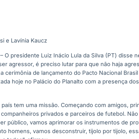
Ticker
Widgets
Wallboard
Curadoria
Cotações e
Componentes
Conteúdos e
Curadoria de
headlines de
para conteúdos e
dados para
conteúdos
notícias
funcionalidades
displays e telas
noticiosos
si e Lavínia Kaucz
IA
BroadFast
Gestão de
Tokenização
Investimentos
de ativos
Em breve
Em breve
– O presidente Luiz Inácio Lula da Silva (PT) disse ne
Em breve
Em breve
er agressor, é preciso lutar para que não haja agre
 na cerimônia de lançamento do Pacto Nacional Brasi
izada hoje no Palácio do Planalto com a presença do
país tem uma missão. Começando com amigos, primos
, companheiros privados e parceiros de futebol. N
der público, vamos aprimorar os instrumentos de pr
o homens, vamos desconstruir, tijolo por tijolo, ess