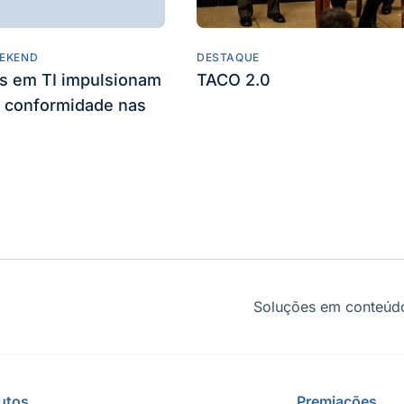
EKEND
DESTAQUE
es em TI impulsionam
TACO 2.0
 conformidade nas
Soluções em conteúdo
utos
Premiações