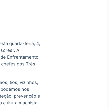
Crédito
Em breve
sta quarta-feira, 4,
ssores”. A
l de Enfrentamento
s chefes dos Três
, tios, vizinhos,
ão podemos nos
oteção, prevenção e
a cultura machista