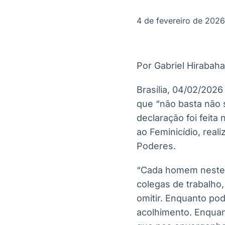
OTC
Datafeed
Plataforma para
APIs para
4 de fevereiro de 2026
negociação de
integração de
ativos
conteúdos e
Soluções de
dados
Tecnologia
Por Gabriel Hirabaha
Broadcast
Broadcast
Radar
Fundos
Brasília, 04/02/2026 
Monitoramento
A melhor
que “não basta não s
inteligente de
plataforma para
notícias e
analisar fundos
declaração foi feita
conteúdos
de investimento
ao Feminicídio, real
no Brasil
Poderes.
“Cada homem neste 
colegas de trabalho
omitir. Enquanto po
acolhimento. Enquant