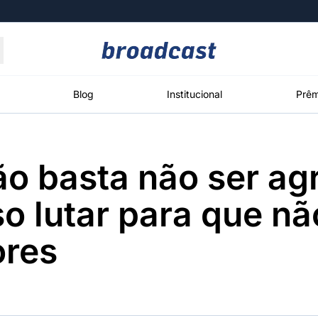
Moedas
Commodities
Blog
Institucional
Prêm
ão basta não ser ag
roadcast
Content
ções
Broadcast
Broadcast
Broadcast
so lutar para que nã
Político
Energia
White Label
Os bastidores da
O setor de
Plataforma para
ores
política em
energia elétrica
conteúdos
tempo real
no Brasil
personalizados
Broadcast
Broadcast
Broadcast
Broadcast