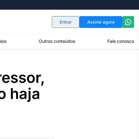
Indicadores
Conversor de Moedas
Entrar
Assine agora
ios
Outros conteúdos
Fale conosco
ressor,
o haja