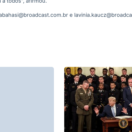
a todos”, afirmou.
irabahasi@broadcast.com.br e lavinia.kaucz@broadca