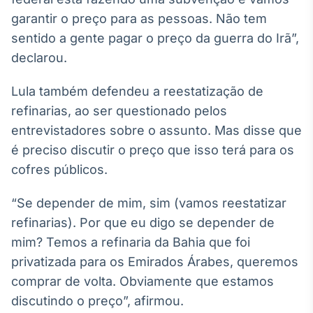
Broadcast
garantir o preço para as pessoas. Não tem
Curadoria
sentido a gente pagar o preço da guerra do Irã”,
Curadoria de
declarou.
conteúdos
noticiosos
Soluções de
Lula também defendeu a reestatização de
Tecnologia
refinarias, ao ser questionado pelos
Broadcast
entrevistadores sobre o assunto. Mas disse que
Radar
é preciso discutir o preço que isso terá para os
Monitoramento
cofres públicos.
inteligente de
notícias e
conteúdos
“Se depender de mim, sim (vamos reestatizar
refinarias). Por que eu digo se depender de
Broadcast
mim? Temos a refinaria da Bahia que foi
Fundos
privatizada para os Emirados Árabes, queremos
A melhor
plataforma para
comprar de volta. Obviamente que estamos
analisar fundos
de investimento
discutindo o preço”, afirmou.
no Brasil