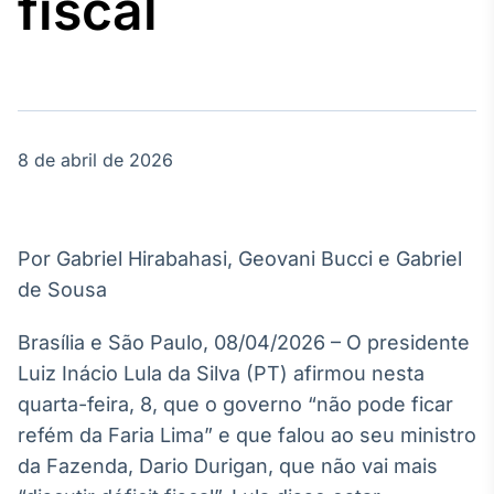
fiscal
Broadcast
Agro
Tudo sobre o
agronegócio
8 de abril de 2026
Broadcast
Político
Os bastidores da
política em
Por Gabriel Hirabahasi, Geovani Bucci e Gabriel
tempo real
de Sousa
Broadcast
Brasília e São Paulo, 08/04/2026 – O presidente
Energia
Luiz Inácio Lula da Silva (PT) afirmou nesta
O setor de
quarta-feira, 8, que o governo “não pode ficar
energia elétrica
no Brasil
refém da Faria Lima” e que falou ao seu ministro
da Fazenda, Dario Durigan, que não vai mais