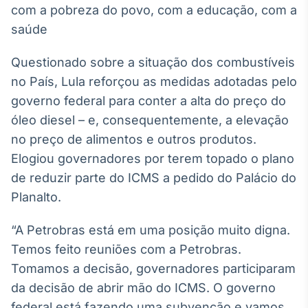
com a pobreza do povo, com a educação, com a
Broadcast
Ticker
saúde
Cotações e
headlines de
Questionado sobre a situação dos combustíveis
notícias
no País, Lula reforçou as medidas adotadas pelo
governo federal para conter a alta do preço do
Broadcast
óleo diesel – e, consequentemente, a elevação
Widgets
no preço de alimentos e outros produtos.
Componentes
Elogiou governadores por terem topado o plano
para conteúdos e
funcionalidades
de reduzir parte do ICMS a pedido do Palácio do
Planalto.
Broadcast
“A Petrobras está em uma posição muito digna.
Wallboard
Temos feito reuniões com a Petrobras.
Conteúdos e
dados para
Tomamos a decisão, governadores participaram
displays e telas
da decisão de abrir mão do ICMS. O governo
federal está fazendo uma subvenção e vamos