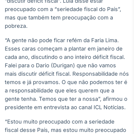
“discutir déficit fiscal”. Lula disse estar
Broadcast
White Label
preocupado com a “seriedade fiscal do País”,
Plataforma para
mas que também tem preocupação com a
conteúdos
pobreza.
personalizados
Soluções de Dados
e Conteúdos
“A gente não pode ficar refém da Faria Lima.
Esses caras começam a plantar em janeiro de
Broadcast
OTC
cada ano, discutindo o ano inteiro déficit fiscal.
Plataforma para
Falei para o Dario (Durigan) que não vamos
negociação de
mais discutir déficit fiscal. Responsabilidade nós
ativos
temos e já provamos. O que não podemos ter é
a responsabilidade que eles querem que a
Broadcast
gente tenha. Temos que ter a nossa”, afirmou o
Datafeed
presidente em entrevista ao canal ICL Notícias.
APIs para
integração de
conteúdos e
“Estou muito preocupado com a seriedade
dados
fiscal desse País, mas estou muito preocupado