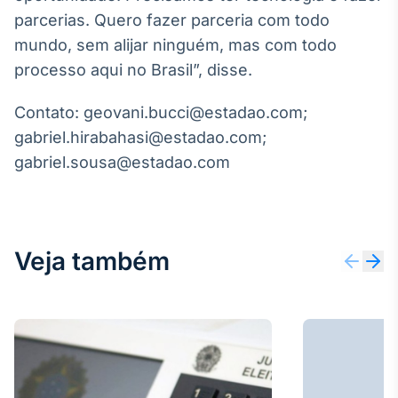
parcerias. Quero fazer parceria com todo
Tokenização
mundo, sem alijar ninguém, mas com todo
de ativos
processo aqui no Brasil”, disse.
Em breve
Contato: geovani.bucci@estadao.com;
gabriel.hirabahasi@estadao.com;
Crédito
gabriel.sousa@estadao.com
Em breve
Veja também