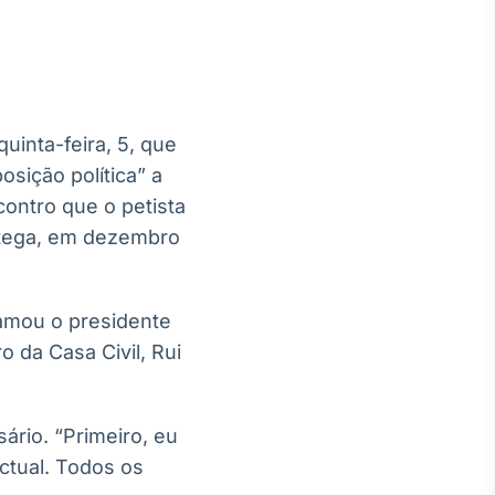
quinta-feira, 5, que
Crédito
sição política” a
Em breve
contro que o petista
ntega, em dezembro
hamou o presidente
o da Casa Civil, Rui
ário. “Primeiro, eu
ctual. Todos os