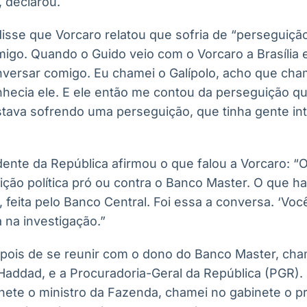
, declarou.
disse que Vorcaro relatou que sofria de “perseguiçã
go. Quando o Guido veio com o Vorcaro a Brasília e
onversar comigo. Eu chamei o Galípolo, acho que cha
nhecia ele. E ele então me contou da perseguição qu
stava sofrendo uma perseguição, que tinha gente i
dente da República afirmou o que falou a Vorcaro: “
ição política pró ou contra o Banco Master. O que h
, feita pelo Banco Central. Foi essa a conversa. ‘Voc
á na investigação.”
epois de se reunir com o dono do Banco Master, cha
addad, e a Procuradoria-Geral da República (PGR). 
ete o ministro da Fazenda, chamei no gabinete o p