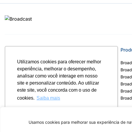
Site
Prod
Utilizamos cookies para oferecer melhor
Home
Broad
experiência, melhorar o desempenho,
Notícias
Broad
analisar como você interage em nosso
Termos de uso
Broad
site e personalizar conteúdo. Ao utilizar
Política de privacidade
Broad
este site, você concorda com o uso de
Contrato Máster Terminal
Broad
Releases Broadcast
Broad
cookies.
Saiba mais
Ok, entendi!
Usamos cookies para melhorar sua experiência de nav
Av. Eng. Caetano Á