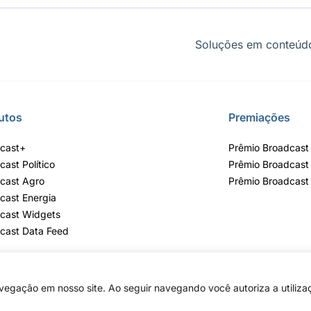
Soluções em conteúdo
utos
Premiações
cast+
Prêmio Broadcast 
cast Político
Prêmio Broadcast
cast Agro
Prêmio Broadcast
cast Energia
cast Widgets
cast Data Feed
egação em nosso site. Ao seguir navegando você autoriza a utiliza
lvares, 55 - 3º e 6º andar, Bairro do Limão, São Paulo / SP, CEP 02598-900 - 
Copyright © 2026 - Todos os direitos reservados ao Broadcast | Agência Esta