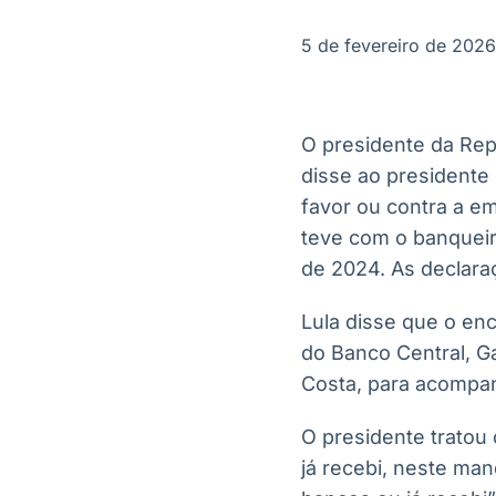
OTC
Datafeed
Plataforma para
APIs para
5 de fevereiro de 2026
negociação de
integração de
ativos
conteúdos e
Soluções de
dados
Tecnologia
O presidente da Repúb
Broadcast
Broadcast
disse ao presidente 
Radar
Fundos
favor ou contra a em
Monitoramento
A melhor
inteligente de
plataforma para
teve com o banquei
notícias e
analisar fundos
de 2024. As declara
conteúdos
de investimento
no Brasil
Lula disse que o en
do Banco Central, Ga
Costa, para acompa
O presidente tratou
já recebi, neste man