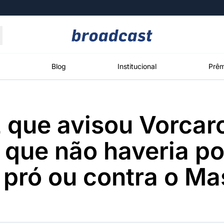
Moedas
Commodities
Blog
Institucional
Prêm
z que avisou Vorcar
roadcast
Content
ções
Broadcast
Broadcast
Broadcast
 que não haveria p
Político
Energia
White Label
Os bastidores da
O setor de
Plataforma para
a pró ou contra o Ma
política em
energia elétrica
conteúdos
tempo real
no Brasil
personalizados
Broadcast
Broadcast
Broadcast
Broadcast