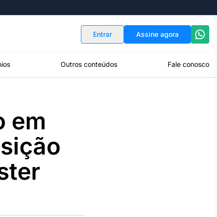
Indicadores
Conversor de Moedas
Entrar
Assine agora
ios
Outros conteúdos
Fale conosco
o em
osição
ster