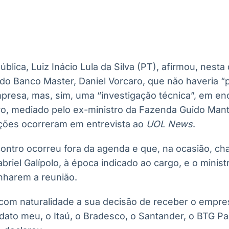
Ticker
Widgets
Wallboard
Curadoria
Cotações e
Componentes
Conteúdos e
Curadoria de
headlines de
para conteúdos e
dados para
conteúdos
notícias
funcionalidades
displays e telas
noticiosos
lica, Luiz Inácio Lula da Silva (PT), afirmou, nesta 
IA
BroadFast
Gestão de
Tokenização
do Banco Master, Daniel Vorcaro, que não haveria “po
Investimentos
de ativos
Em breve
Em breve
presa, mas, sim, uma “investigação técnica”, em en
Em breve
Em breve
ro, mediado pelo ex-ministro da Fazenda Guido Ma
ções ocorreram em entrevista ao
UOL News
.
contro ocorreu fora da agenda e que, na ocasião, c
briel Galípolo, à época indicado ao cargo, e o ministr
nharem a reunião.
 com naturalidade a sua decisão de receber o empres
dato meu, o Itaú, o Bradesco, o Santander, o BTG Pa