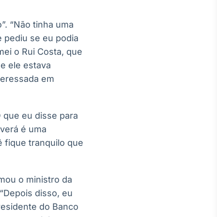
o”. “Não tinha uma
 pediu se eu podia
mei o Rui Costa, que
e ele estava
nteressada em
O que eu disse para
averá é uma
ê fique tranquilo que
mou o ministro da
“Depois disso, eu
residente do Banco