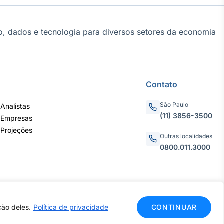
, dados e tecnologia para diversos setores da economia
Contato
São Paulo
Analistas
(11) 3856-3500
 Empresas
 Projeções
Outras localidades
0800.011.3000
ção deles.
Política de privacidade
CONTINUAR
CNPJ: 62.652.961/0001-38
do.