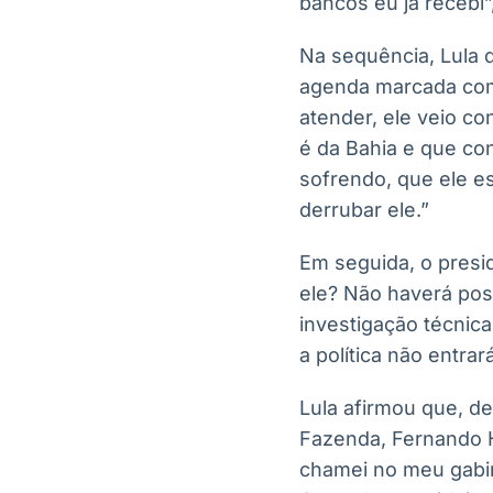
bancos eu já recebi”
Na sequência, Lula 
agenda marcada comi
atender, ele veio c
é da Bahia e que co
sofrendo, que ele e
derrubar ele.”
Em seguida, o presi
ele? Não haverá pos
investigação técnica
a política não entrar
Lula afirmou que, d
Fazenda, Fernando H
chamei no meu gabin