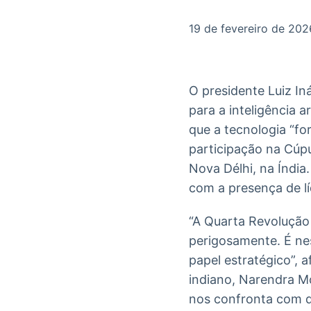
OTC
Datafeed
Plataforma para
APIs para
19 de fevereiro de 202
negociação de
integração de
ativos
conteúdos e
Soluções de
dados
Tecnologia
O presidente Luiz In
Broadcast
Broadcast
para a inteligência a
Radar
Fundos
que a tecnologia “fo
Monitoramento
A melhor
inteligente de
plataforma para
participação na Cúpul
notícias e
analisar fundos
Nova Délhi, na Índi
conteúdos
de investimento
no Brasil
com a presença de l
“A Quarta Revolução 
perigosamente. É nes
papel estratégico”, 
indiano, Narendra Mo
nos confronta com qu