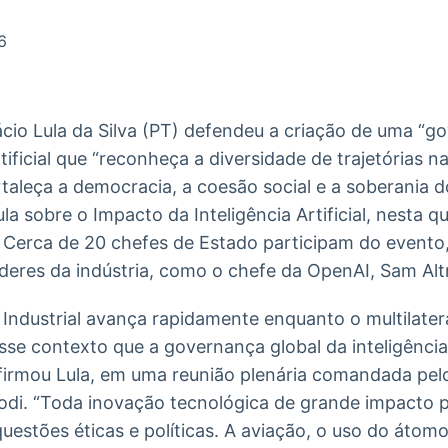
Ticker
Widgets
Wallboard
Curadoria
Cotações e
Componentes
Conteúdos e
Curadoria de
6
headlines de
para conteúdos e
dados para
conteúdos
notícias
funcionalidades
displays e telas
noticiosos
ácio Lula da Silva (PT) defendeu a criação de uma “g
IA
BroadFast
Gestão de
Tokenização
rtificial que “reconheça a diversidade de trajetórias n
Investimentos
de ativos
Em breve
Em breve
rtaleça a democracia, a coesão social e a soberania d
Em breve
Em breve
a sobre o Impacto da Inteligência Artificial, nesta qu
a. Cerca de 20 chefes de Estado participam do event
íderes da indústria, como o chefe da OpenAI, Sam Al
Industrial avança rapidamente enquanto o multilater
se contexto que a governança global da inteligência 
afirmou Lula, em uma reunião plenária comandada pel
di. “Toda inovação tecnológica de grande impacto po
estões éticas e políticas. A aviação, o uso do átomo