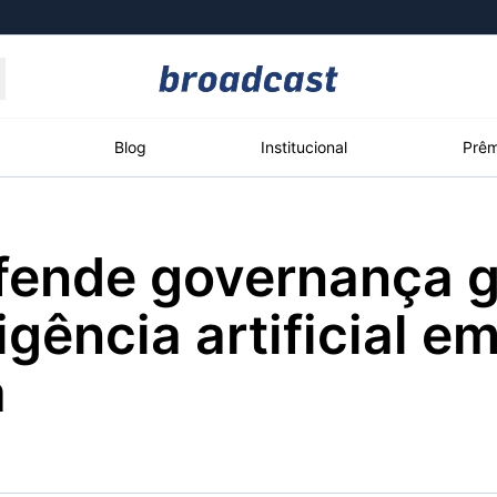
Moedas
Commodities
Blog
Institucional
Prêm
fende governança g
roadcast
Content
ções
Broadcast
Broadcast
Broadcast
ligência artificial e
Político
Energia
White Label
Os bastidores da
O setor de
Plataforma para
a
política em tempo
energia elétrica
conteúdos
real
no Brasil
personalizados
Broadcast
Broadcast
Broadcast
Broadcast