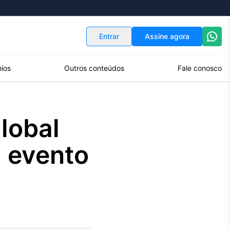
Indicadores
Conversor de Moedas
Entrar
Assine agora
ios
Outros conteúdos
Fale conosco
lobal
m evento