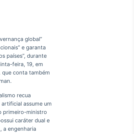
overnança global”
Crédito
acionais” e garanta
Em breve
os países”, durante
inta-feira, 19, em
o, que conta também
tman.
alismo recua
artificial assume um
o primeiro-ministro
ssui caráter dual e
, a engenharia