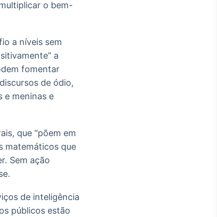
multiplicar o bem-
fio a níveis sem
sitivamente” a
“podem fomentar
iscursos de ódio,
es e meninas e
rais, que “põem em
os matemáticos que
er. Sem ação
se.
ços de inteligência
os públicos estão