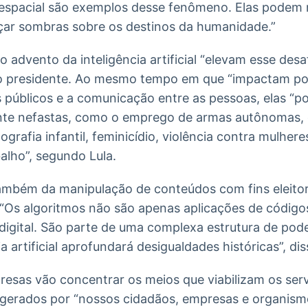
 espacial são exemplos desse fenômeno. Elas podem 
nçar sombras sobre os destinos da humanidade.”
 o advento da inteligência artificial “elevam esse desa
 o presidente. Ao mesmo tempo em que “impactam po
os públicos e a comunicação entre as pessoas, elas 
te nefastas, como o emprego de armas autônomas, d
grafia infantil, feminicídio, violência contra mulher
alho”, segundo Lula.
também da manipulação de conteúdos com fins eleito
. “Os algoritmos não são apenas aplicações de códig
igital. São parte de uma complexa estrutura de pod
ia artificial aprofundará desigualdades históricas”, dis
esas vão concentrar os meios que viabilizam os servi
os gerados por “nossos cidadãos, empresas e organism