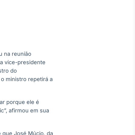
Crédito
Em breve
ou na reunião
 a vice-presidente
stro do
 ministro repetirá a
ar porque ele é
dic”, afirmou em sua
e que José Múcio, da