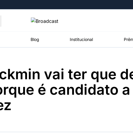
Moedas
Commodities
Blog
Institucional
Prêm
lckmin vai ter que d
roadcast
Content
ções
Broadcast
Broadcast
Broadcast
rque é candidato a
Político
Energia
White Label
Os bastidores da
O setor de
Plataforma para
ez
política em
energia elétrica
conteúdos
tempo real
no Brasil
personalizados
Broadcast
Broadcast
Broadcast
Broadcast