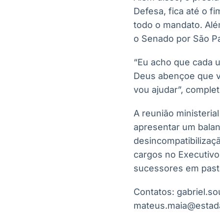
Defesa, fica até o 
todo o mandato. Alé
o Senado por São Pa
“Eu acho que cada 
Deus abençoe que v
vou ajudar”, complet
A reunião ministeria
apresentar um balan
desincompatibilizaç
cargos no Executivo
sucessores em pastas
Contatos: gabriel.s
mateus.maia@estad