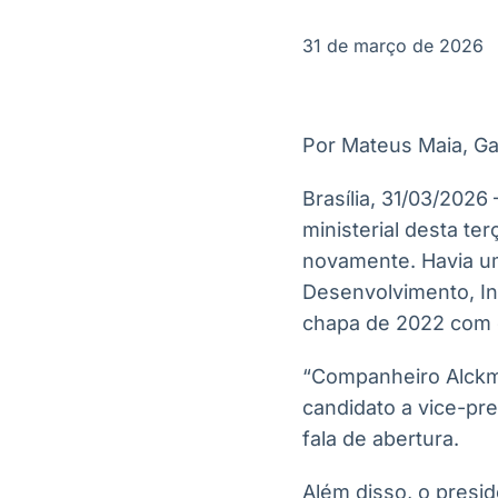
OTC
Datafeed
Plataforma para
APIs para
31 de março de 2026
negociação de
integração de
ativos
conteúdos e
Soluções de
dados
Tecnologia
Por Mateus Maia, Ga
Broadcast
Broadcast
Radar
Fundos
Brasília, 31/03/2026
Monitoramento
A melhor
ministerial desta te
inteligente de
plataforma para
notícias e
analisar fundos
novamente. Havia uma
conteúdos
de investimento
Desenvolvimento, Ind
no Brasil
chapa de 2022 com o
“Companheiro Alckmin
candidato a vice-pre
fala de abertura.
Além disso, o presi