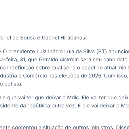
Ticker
Widgets
Wallboard
Curadoria
Cotações e
Componentes
Conteúdos e
Curadoria de
headlines de
para conteúdos e
dados para
conteúdos
notícias
funcionalidades
displays e telas
noticiosos
briel de Sousa e Gabriel Hirabahasi
IA
BroadFast
Gestão de
Tokenização
Investimentos
de ativos
Em breve
Em breve
 – O presidente Luiz Inácio Lula da Silva (PT) anunci
Em breve
Em breve
rça-feira, 31, que Geraldo Alckmin será seu candidato
 indefinição sobre qual seria o papel do atual mini
ústria e Comércio nas eleições de 2026. Com isso, o
 petista.
 que vai ter que deixar o Mdic. Ele vai ter que deix
sidente da república outra vez. E ele vai deixar o M
dente comentou a situação de outros ministros. Diss