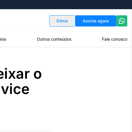
Indicadores
Conversor de Moedas
Entrar
Assine agora
ios
Outros conteúdos
Fale conosco
eixar o
 vice