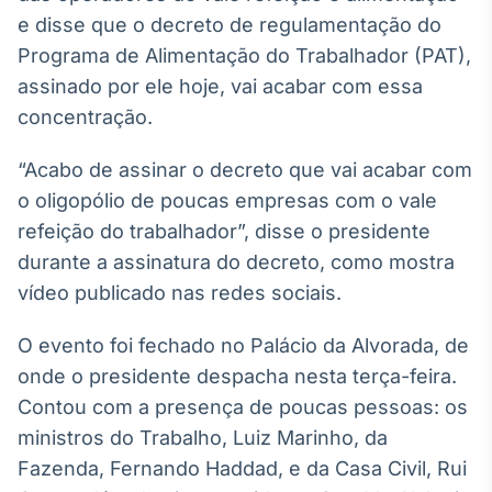
Broadcast
e disse que o decreto de regulamentação do
White Label
Programa de Alimentação do Trabalhador (PAT),
Plataforma para
conteúdos
assinado por ele hoje, vai acabar com essa
personalizados
Soluções de Dados
concentração.
e Conteúdos
“Acabo de assinar o decreto que vai acabar com
Broadcast
o oligopólio de poucas empresas com o vale
OTC
refeição do trabalhador”, disse o presidente
Plataforma para
negociação de
durante a assinatura do decreto, como mostra
ativos
vídeo publicado nas redes sociais.
Broadcast
O evento foi fechado no Palácio da Alvorada, de
Datafeed
onde o presidente despacha nesta terça-feira.
APIs para
Contou com a presença de poucas pessoas: os
integração de
ministros do Trabalho, Luiz Marinho, da
conteúdos e
dados
Fazenda, Fernando Haddad, e da Casa Civil, Rui