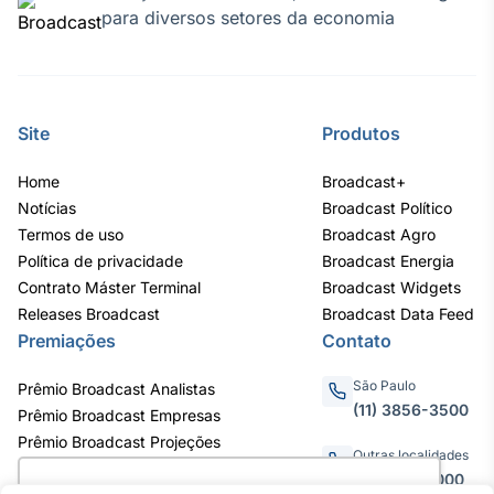
para diversos setores da economia
Tokenização
de ativos
Em breve
Site
Produtos
Home
Broadcast+
Crédito
Notícias
Broadcast Político
Em breve
Termos de uso
Broadcast Agro
Política de privacidade
Broadcast Energia
Contrato Máster Terminal
Broadcast Widgets
Releases Broadcast
Broadcast Data Feed
Premiações
Contato
São Paulo
Prêmio Broadcast Analistas
(11) 3856-3500
Prêmio Broadcast Empresas
Prêmio Broadcast Projeções
Outras localidades
0800.011.3000
Utilizamos cookies para oferecer melhor