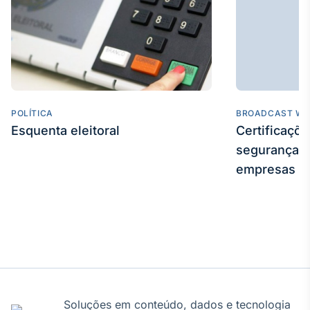
IA
Em breve
POLÍTICA
BROADCAST WE
BroadFast
Esquenta eleitoral
Certificaçõ
Em breve
segurança e
empresas
Gestão de
Investimentos
Em breve
Soluções em conteúdo, dados e tecnologia