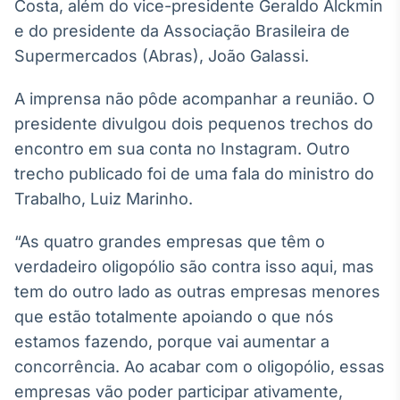
Costa, além do vice-presidente Geraldo Alckmin
Broadcast
e do presidente da Associação Brasileira de
Ticker
Supermercados (Abras), João Galassi.
Cotações e
headlines de
notícias
A imprensa não pôde acompanhar a reunião. O
presidente divulgou dois pequenos trechos do
Broadcast
encontro em sua conta no Instagram. Outro
Widgets
trecho publicado foi de uma fala do ministro do
Componentes
Trabalho, Luiz Marinho.
para conteúdos e
funcionalidades
“As quatro grandes empresas que têm o
verdadeiro oligopólio são contra isso aqui, mas
Broadcast
tem do outro lado as outras empresas menores
Wallboard
que estão totalmente apoiando o que nós
Conteúdos e
estamos fazendo, porque vai aumentar a
dados para
displays e telas
concorrência. Ao acabar com o oligopólio, essas
empresas vão poder participar ativamente,