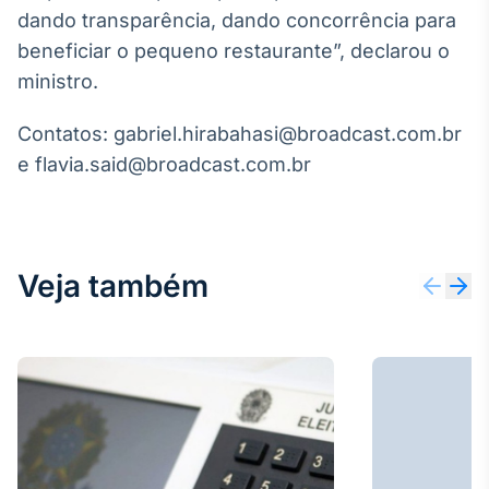
Broadcast
dando transparência, dando concorrência para
Curadoria
beneficiar o pequeno restaurante”, declarou o
Curadoria de
ministro.
conteúdos
noticiosos
Soluções de
Contatos: gabriel.hirabahasi@broadcast.com.br
Tecnologia
e flavia.said@broadcast.com.br
Broadcast
Radar
Monitoramento
inteligente de
Veja também
notícias e
conteúdos
Broadcast
Fundos
A melhor
plataforma para
analisar fundos
de investimento
no Brasil