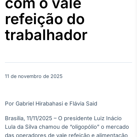
com o vale
Broadcast
Agro
refeição do
Tudo sobre o
agronegócio
trabalhador
Broadcast
Político
Os bastidores da
política em
tempo real
11 de novembro de 2025
Broadcast
Energia
Por Gabriel Hirabahasi e Flávia Said
O setor de
energia elétrica
Brasília, 11/11/2025 – O presidente Luiz Inácio
no Brasil
Lula da Silva chamou de “oligopólio” o mercado
das operadores de vale refeição e alimentação