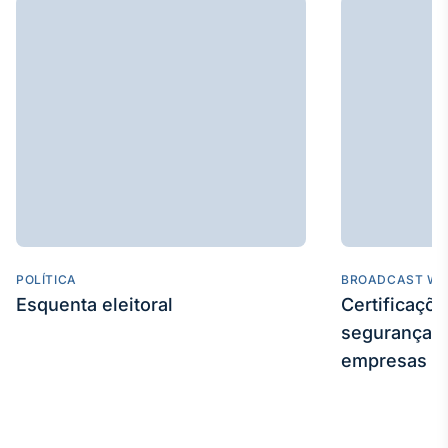
Broadcast
Ticker
Cotações e
headlines de
notícias
Broadcast
Widgets
Componentes
para conteúdos e
funcionalidades
POLÍTICA
BROADCAST WE
Esquenta eleitoral
Certificaçõ
Broadcast
segurança e
Wallboard
empresas
Conteúdos e
dados para
displays e telas