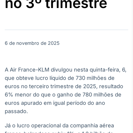
no 3º trimestre
Broadcast
Agro
Tudo sobre o
agronegócio
6 de novembro de 2025
Broadcast
Político
Os bastidores da
política em
A Air France-KLM divulgou nesta quinta-feira, 6,
tempo real
que obteve lucro líquido de 730 milhões de
euros no terceiro trimestre de 2025, resultado
Broadcast
6% menor do que o ganho de 780 milhões de
Energia
euros apurado em igual período do ano
O setor de
energia elétrica
passado.
no Brasil
Já o lucro operacional da companhia aérea