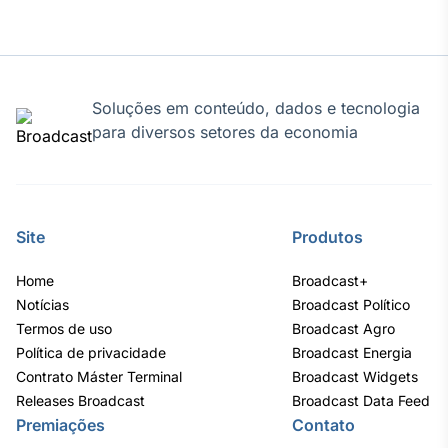
Broadcast
Curadoria
Curadoria de
conteúdos
noticiosos
Soluções em conteúdo, dados e tecnologia
Soluções de
para diversos setores da economia
Tecnologia
Broadcast
Radar
Monitoramento
Site
Produtos
inteligente de
notícias e
conteúdos
Home
Broadcast+
Notícias
Broadcast Político
Broadcast
Termos de uso
Broadcast Agro
Fundos
Política de privacidade
Broadcast Energia
A melhor
Contrato Máster Terminal
Broadcast Widgets
plataforma para
Releases Broadcast
Broadcast Data Feed
analisar fundos
Premiações
Contato
de investimento
no Brasil