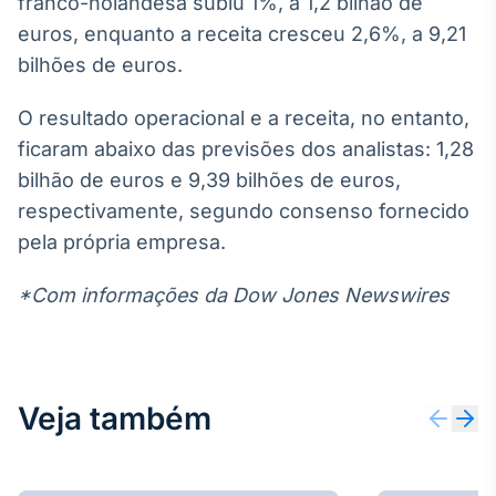
franco-holandesa subiu 1%, a 1,2 bilhão de
Broadcast
White Label
euros, enquanto a receita cresceu 2,6%, a 9,21
Plataforma para
bilhões de euros.
conteúdos
personalizados
Soluções de Dados
O resultado operacional e a receita, no entanto,
e Conteúdos
ficaram abaixo das previsões dos analistas: 1,28
bilhão de euros e 9,39 bilhões de euros,
Broadcast
OTC
respectivamente, segundo consenso fornecido
Plataforma para
pela própria empresa.
negociação de
ativos
*Com informações da Dow Jones Newswires
Broadcast
Datafeed
APIs para
Veja também
integração de
conteúdos e
dados