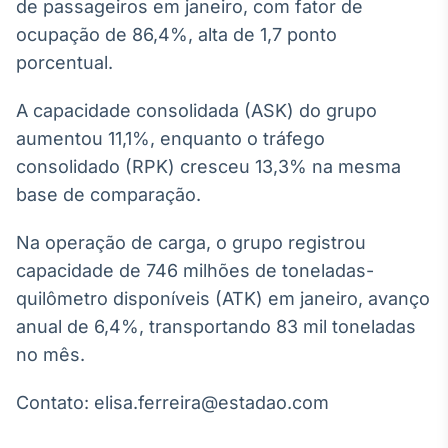
de passageiros em janeiro, com fator de
Broadcast
ocupação de 86,4%, alta de 1,7 ponto
Ticker
porcentual.
Cotações e
headlines de
notícias
A capacidade consolidada (ASK) do grupo
aumentou 11,1%, enquanto o tráfego
Broadcast
consolidado (RPK) cresceu 13,3% na mesma
Widgets
base de comparação.
Componentes
para conteúdos e
Na operação de carga, o grupo registrou
funcionalidades
capacidade de 746 milhões de toneladas-
quilômetro disponíveis (ATK) em janeiro, avanço
Broadcast
anual de 6,4%, transportando 83 mil toneladas
Wallboard
no mês.
Conteúdos e
dados para
displays e telas
Contato: elisa.ferreira@estadao.com