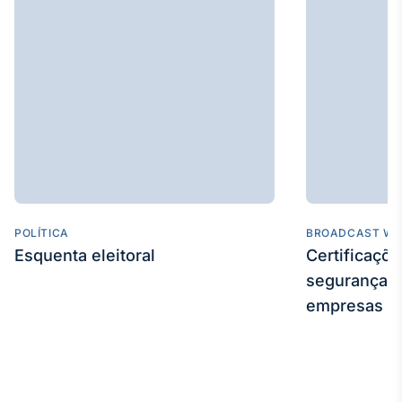
Broadcast
Curadoria
Curadoria de
conteúdos
noticiosos
Soluções de
Tecnologia
Broadcast
Radar
Monitoramento
inteligente de
notícias e
POLÍTICA
BROADCAST WE
conteúdos
Esquenta eleitoral
Certificaçõ
segurança e
Broadcast
empresas
Fundos
A melhor
plataforma para
analisar fundos
de investimento
no Brasil