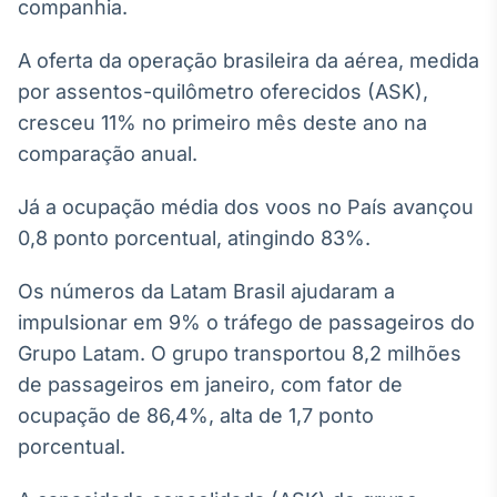
Broadcast
companhia.
White Label
A oferta da operação brasileira da aérea, medida
Plataforma para
conteúdos
por assentos-quilômetro oferecidos (ASK),
personalizados
Soluções de Dados
cresceu 11% no primeiro mês deste ano na
e Conteúdos
comparação anual.
Broadcast
Já a ocupação média dos voos no País avançou
OTC
Plataforma para
0,8 ponto porcentual, atingindo 83%.
negociação de
ativos
Os números da Latam Brasil ajudaram a
impulsionar em 9% o tráfego de passageiros do
Broadcast
Grupo Latam. O grupo transportou 8,2 milhões
Datafeed
de passageiros em janeiro, com fator de
APIs para
ocupação de 86,4%, alta de 1,7 ponto
integração de
conteúdos e
porcentual.
dados