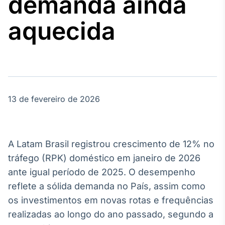
demanda ainda
Broadcast
Agro
aquecida
Tudo sobre o
agronegócio
Broadcast
Político
13 de fevereiro de 2026
Os bastidores da
política em
tempo real
A Latam Brasil registrou crescimento de 12% no
Broadcast
tráfego (RPK) doméstico em janeiro de 2026
Energia
ante igual período de 2025. O desempenho
O setor de
reflete a sólida demanda no País, assim como
energia elétrica
no Brasil
os investimentos em novas rotas e frequências
realizadas ao longo do ano passado, segundo a