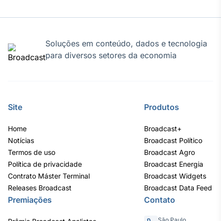
IA
Em breve
Soluções em conteúdo, dados e tecnologia
para diversos setores da economia
BroadFast
Em breve
Site
Produtos
Home
Broadcast+
Notícias
Broadcast Político
Termos de uso
Broadcast Agro
Gestão de
Política de privacidade
Broadcast Energia
Investimentos
Contrato Máster Terminal
Broadcast Widgets
Em breve
Releases Broadcast
Broadcast Data Feed
Premiações
Contato
São Paulo