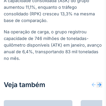
A capacidade consolidada (ASK) do grupo
Broadcast
aumentou 11,1%, enquanto o tráfego
Ticker
consolidado (RPK) cresceu 13,3% na mesma
Cotações e
headlines de
base de comparação.
notícias
Na operação de carga, o grupo registrou
capacidade de 746 milhões de toneladas-
Broadcast
Widgets
quilômetro disponíveis (ATK) em janeiro, avanço
Componentes
anual de 6,4%, transportando 83 mil toneladas
para conteúdos e
no mês.
funcionalidades
Broadcast
Wallboard
Veja também
Conteúdos e
dados para
displays e telas