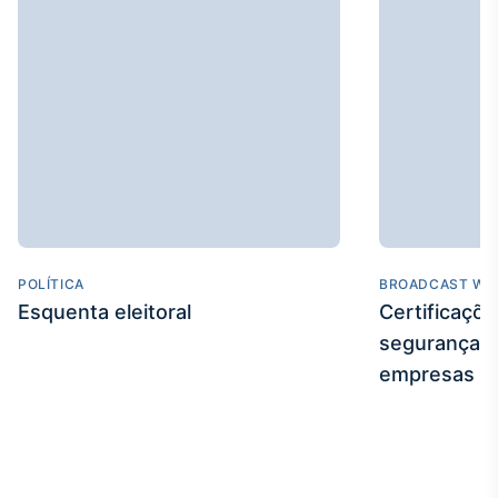
Broadcast
Curadoria
Curadoria de
conteúdos
noticiosos
Soluções de
Tecnologia
Broadcast
Radar
Monitoramento
inteligente de
POLÍTICA
BROADCAST WE
notícias e
conteúdos
Esquenta eleitoral
Certificaçõ
segurança e
Broadcast
empresas
Fundos
A melhor
plataforma para
analisar fundos
de investimento
no Brasil