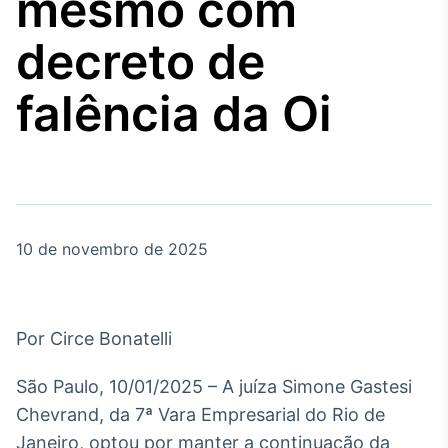
mesmo com
Broadcast
Agro
decreto de
Tudo sobre o
agronegócio
falência da Oi
Broadcast
Político
Os bastidores da
política em tempo
real
10 de novembro de 2025
Broadcast
Energia
Por Circe Bonatelli
O setor de
energia elétrica
São Paulo, 10/01/2025 – A juíza Simone Gastesi
no Brasil
Chevrand, da 7ª Vara Empresarial do Rio de
Janeiro, optou por manter a continuação da