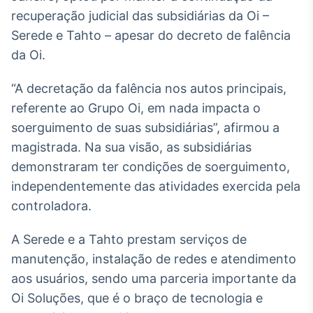
Broadcast
recuperação judicial das subsidiárias da Oi –
White Label
Serede e Tahto – apesar do decreto de falência
Plataforma para
conteúdos
da Oi.
personalizados
Soluções de Dados
e Conteúdos
“A decretação da falência nos autos principais,
referente ao Grupo Oi, em nada impacta o
Broadcast
soerguimento de suas subsidiárias”, afirmou a
OTC
magistrada. Na sua visão, as subsidiárias
Plataforma para
negociação de
demonstraram ter condições de soerguimento,
ativos
independentemente das atividades exercida pela
controladora.
Broadcast
Datafeed
A Serede e a Tahto prestam serviços de
APIs para
manutenção, instalação de redes e atendimento
integração de
aos usuários, sendo uma parceria importante da
conteúdos e
dados
Oi Soluções, que é o braço de tecnologia e