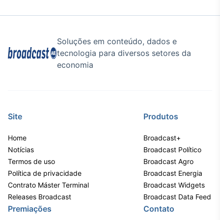
IA
Em breve
Soluções em conteúdo, dados e
tecnologia para diversos setores da
economia
BroadFast
Em breve
Site
Produtos
Home
Broadcast+
Notícias
Broadcast Político
Gestão de
Termos de uso
Broadcast Agro
Investimentos
Política de privacidade
Broadcast Energia
Em breve
Contrato Máster Terminal
Broadcast Widgets
Releases Broadcast
Broadcast Data Feed
Premiações
Contato