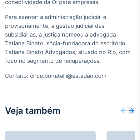
conectividade da Oi para empresas.
Broadcast
Ticker
Para exercer a administração judicial e,
Cotações e
provisoriamente, a gestão judicial das
headlines de
notícias
subsidiárias, a justiça nomeou a advogada
Tatiana Binato, sócia-fundadora do escritório
Broadcast
Tatiana Binato Advogados, situado no Rio, com
Widgets
foco no segmento de recuperações.
Componentes
para conteúdos e
Contato: circe.bonatelli@estadao.com
funcionalidades
Broadcast
Wallboard
Veja também
Conteúdos e
dados para
displays e telas