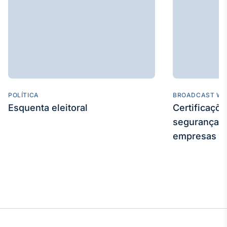
Broadcast
Curadoria
Curadoria de
conteúdos
noticiosos
Soluções de
Tecnologia
Broadcast
POLÍTICA
BROADCAST WE
Radar
Esquenta eleitoral
Certificaçõ
Monitoramento
segurança e
inteligente de
notícias e
empresas
conteúdos
Broadcast
Fundos
A melhor
plataforma para
analisar fundos
de investimento
no Brasil