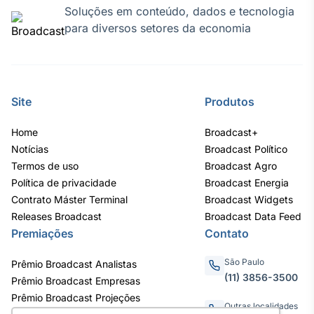
Soluções em conteúdo, dados e tecnologia
IA
para diversos setores da economia
Em breve
Site
Produtos
BroadFast
Home
Broadcast+
Em breve
Notícias
Broadcast Político
Termos de uso
Broadcast Agro
Política de privacidade
Broadcast Energia
Contrato Máster Terminal
Broadcast Widgets
Releases Broadcast
Broadcast Data Feed
Gestão de
Premiações
Contato
Investimentos
Em breve
São Paulo
Prêmio Broadcast Analistas
(11) 3856-3500
Prêmio Broadcast Empresas
Prêmio Broadcast Projeções
Outras localidades