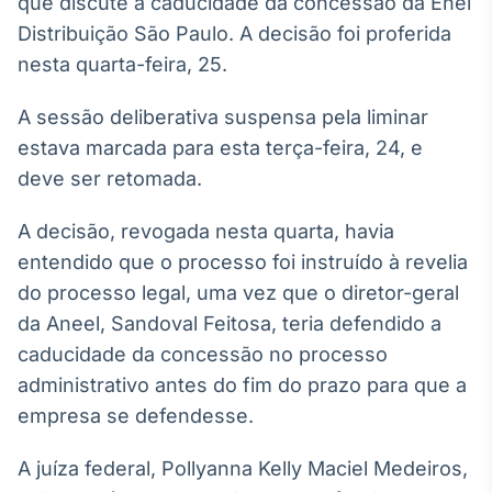
que discute a caducidade da concessão da Enel
Broadcast
White Label
Distribuição São Paulo. A decisão foi proferida
Plataforma para
nesta quarta-feira, 25.
conteúdos
personalizados
Soluções de Dados
A sessão deliberativa suspensa pela liminar
e Conteúdos
estava marcada para esta terça-feira, 24, e
deve ser retomada.
Broadcast
OTC
A decisão, revogada nesta quarta, havia
Plataforma para
negociação de
entendido que o processo foi instruído à revelia
ativos
do processo legal, uma vez que o diretor-geral
da Aneel, Sandoval Feitosa, teria defendido a
Broadcast
caducidade da concessão no processo
Datafeed
administrativo antes do fim do prazo para que a
APIs para
empresa se defendesse.
integração de
conteúdos e
dados
A juíza federal, Pollyanna Kelly Maciel Medeiros,