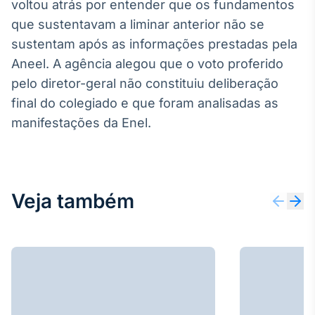
voltou atrás por entender que os fundamentos
Broadcast
que sustentavam a liminar anterior não se
Ticker
sustentam após as informações prestadas pela
Cotações e
headlines de
Aneel. A agência alegou que o voto proferido
notícias
pelo diretor-geral não constituiu deliberação
final do colegiado e que foram analisadas as
Broadcast
manifestações da Enel.
Widgets
Componentes
para conteúdos e
funcionalidades
Veja também
Broadcast
Wallboard
Conteúdos e
dados para
displays e telas