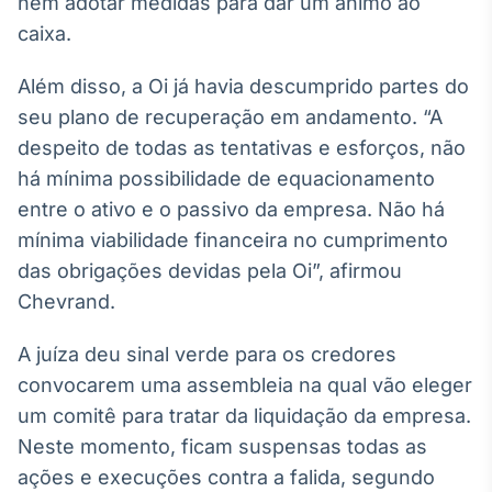
nem adotar medidas para dar um ânimo ao
Broadcast
caixa.
Curadoria
Curadoria de
Além disso, a Oi já havia descumprido partes do
conteúdos
noticiosos
seu plano de recuperação em andamento. “A
Soluções de
despeito de todas as tentativas e esforços, não
Tecnologia
há mínima possibilidade de equacionamento
Broadcast
entre o ativo e o passivo da empresa. Não há
Radar
mínima viabilidade financeira no cumprimento
Monitoramento
inteligente de
das obrigações devidas pela Oi”, afirmou
notícias e
Chevrand.
conteúdos
A juíza deu sinal verde para os credores
Broadcast
Fundos
convocarem uma assembleia na qual vão eleger
A melhor
um comitê para tratar da liquidação da empresa.
plataforma para
Neste momento, ficam suspensas todas as
analisar fundos
de investimento
ações e execuções contra a falida, segundo
no Brasil