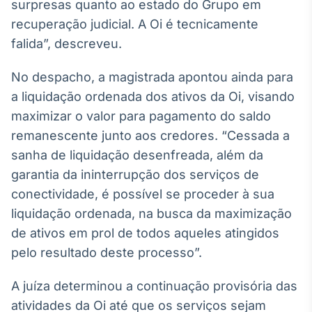
Broadcast
surpresas quanto ao estado do Grupo em
White Label
recuperação judicial. A Oi é tecnicamente
Plataforma para
falida”, descreveu.
conteúdos
personalizados
Soluções de Dados
No despacho, a magistrada apontou ainda para
e Conteúdos
a liquidação ordenada dos ativos da Oi, visando
Broadcast
maximizar o valor para pagamento do saldo
OTC
remanescente junto aos credores. “Cessada a
Plataforma para
sanha de liquidação desenfreada, além da
negociação de
ativos
garantia da ininterrupção dos serviços de
conectividade, é possível se proceder à sua
liquidação ordenada, na busca da maximização
Broadcast
de ativos em prol de todos aqueles atingidos
Datafeed
pelo resultado deste processo”.
APIs para
integração de
conteúdos e
A juíza determinou a continuação provisória das
dados
atividades da Oi até que os serviços sejam