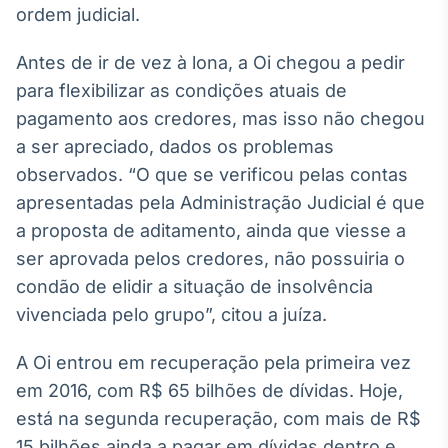
ordem judicial.
IA
Em breve
Antes de ir de vez à lona, a Oi chegou a pedir
para flexibilizar as condições atuais de
pagamento aos credores, mas isso não chegou
a ser apreciado, dados os problemas
observados. “O que se verificou pelas contas
BroadFast
apresentadas pela Administração Judicial é que
Em breve
a proposta de aditamento, ainda que viesse a
ser aprovada pelos credores, não possuiria o
condão de elidir a situação de insolvência
vivenciada pelo grupo”, citou a juíza.
Gestão de
Investimentos
A Oi entrou em recuperação pela primeira vez
Em breve
em 2016, com R$ 65 bilhões de dívidas. Hoje,
está na segunda recuperação, com mais de R$
15 bilhões ainda a pagar em dívidas dentro e