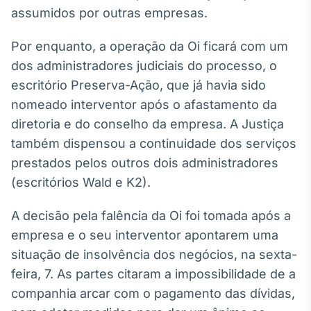
Broadcast
assumidos por outras empresas.
Ticker
Cotações e
Por enquanto, a operação da Oi ficará com um
headlines de
dos administradores judiciais do processo, o
notícias
escritório Preserva-Ação, que já havia sido
nomeado interventor após o afastamento da
Broadcast
diretoria e do conselho da empresa. A Justiça
Widgets
também dispensou a continuidade dos serviços
Componentes
para conteúdos e
prestados pelos outros dois administradores
funcionalidades
(escritórios Wald e K2).
A decisão pela falência da Oi foi tomada após a
Broadcast
empresa e o seu interventor apontarem uma
Wallboard
Conteúdos e
situação de insolvência dos negócios, na sexta-
dados para
feira, 7. As partes citaram a impossibilidade de a
displays e telas
companhia arcar com o pagamento das dívidas,