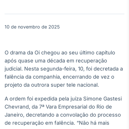
Broadcast
Agro
Tudo sobre o
agronegócio
10 de novembro de 2025
Broadcast
Político
O drama da Oi chegou ao seu último capítulo
Os bastidores da
após quase uma década em recuperação
política em
judicial. Nesta segunda-feira, 10, foi decretada a
tempo real
falência da companhia, encerrando de vez o
projeto da outrora super tele nacional.
Broadcast
Energia
A ordem foi expedida pela juíza Simone Gastesi
O setor de
Chevrand, da 7ª Vara Empresarial do Rio de
energia elétrica
no Brasil
Janeiro, decretando a convolação do processo
de recuperação em falência. “Não há mais