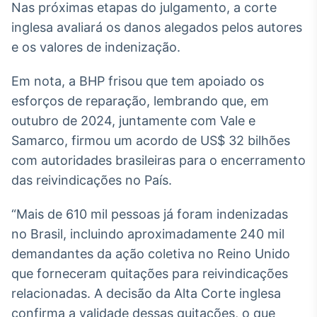
Nas próximas etapas do julgamento, a corte
IA
inglesa avaliará os danos alegados pelos autores
Em breve
e os valores de indenização.
Em nota, a BHP frisou que tem apoiado os
esforços de reparação, lembrando que, em
outubro de 2024, juntamente com Vale e
BroadFast
Samarco, firmou um acordo de US$ 32 bilhões
Em breve
com autoridades brasileiras para o encerramento
das reivindicações no País.
“Mais de 610 mil pessoas já foram indenizadas
Gestão de
no Brasil, incluindo aproximadamente 240 mil
Investimentos
demandantes da ação coletiva no Reino Unido
Em breve
que forneceram quitações para reivindicações
relacionadas. A decisão da Alta Corte inglesa
confirma a validade dessas quitações, o que