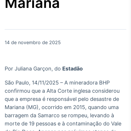
Mariana
Broadcast
Agro
Tudo sobre o
agronegócio
14 de novembro de 2025
Broadcast
Político
Os bastidores da
política em tempo
Por Juliana Garçon, do
Estadão
real
São Paulo, 14/11/2025 – A mineradora BHP
Broadcast
confirmou que a Alta Corte inglesa considerou
Energia
que a empresa é responsável pelo desastre de
O setor de
Mariana (MG), ocorrido em 2015, quando uma
energia elétrica
no Brasil
barragem da Samarco se rompeu, levando à
morte de 19 pessoas e à contaminação do Vale