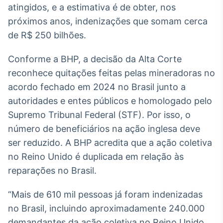
atingidos, e a estimativa é de obter, nos
Broadcast
Ticker
próximos anos, indenizações que somam cerca
Cotações e
de R$ 250 bilhões.
headlines de
notícias
Conforme a BHP, a decisão da Alta Corte
reconhece quitações feitas pelas mineradoras no
Broadcast
acordo fechado em 2024 no Brasil junto a
Widgets
autoridades e entes públicos e homologado pelo
Componentes
Supremo Tribunal Federal (STF). Por isso, o
para conteúdos e
funcionalidades
número de beneficiários na ação inglesa deve
ser reduzido. A BHP acredita que a ação coletiva
no Reino Unido é duplicada em relação às
Broadcast
Wallboard
reparações no Brasil.
Conteúdos e
dados para
“Mais de 610 mil pessoas já foram indenizadas
displays e telas
no Brasil, incluindo aproximadamente 240.000
demandantes da ação coletiva no Reino Unido