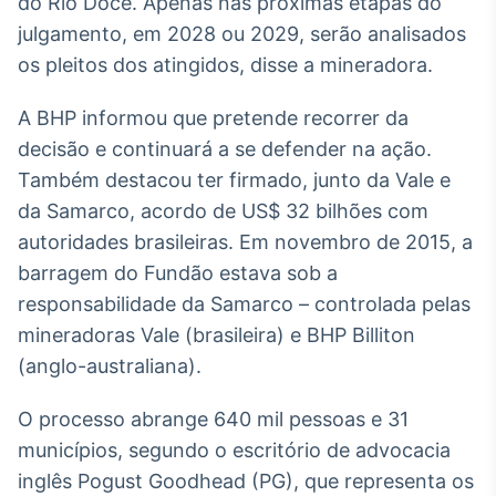
do Rio Doce. Apenas nas próximas etapas do
Broadcast
White Label
julgamento, em 2028 ou 2029, serão analisados
Plataforma para
os pleitos dos atingidos, disse a mineradora.
conteúdos
personalizados
Soluções de Dados
A BHP informou que pretende recorrer da
e Conteúdos
decisão e continuará a se defender na ação.
Também destacou ter firmado, junto da Vale e
Broadcast
OTC
da Samarco, acordo de US$ 32 bilhões com
Plataforma para
autoridades brasileiras. Em novembro de 2015, a
negociação de
barragem do Fundão estava sob a
ativos
responsabilidade da Samarco – controlada pelas
mineradoras Vale (brasileira) e BHP Billiton
Broadcast
(anglo-australiana).
Datafeed
APIs para
O processo abrange 640 mil pessoas e 31
integração de
conteúdos e
municípios, segundo o escritório de advocacia
dados
inglês Pogust Goodhead (PG), que representa os