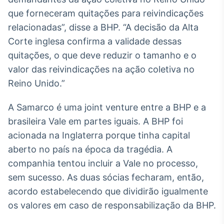
Broadcast
que forneceram quitações para reivindicações
Curadoria
relacionadas”, disse a BHP. “A decisão da Alta
Curadoria de
Corte inglesa confirma a validade dessas
conteúdos
noticiosos
Soluções de
quitações, o que deve reduzir o tamanho e o
Tecnologia
valor das reivindicações na ação coletiva no
Reino Unido.”
Broadcast
Radar
A Samarco é uma joint venture entre a BHP e a
Monitoramento
brasileira Vale em partes iguais. A BHP foi
inteligente de
notícias e
acionada na Inglaterra porque tinha capital
conteúdos
aberto no país na época da tragédia. A
Broadcast
companhia tentou incluir a Vale no processo,
Fundos
sem sucesso. As duas sócias fecharam, então,
A melhor
acordo estabelecendo que dividirão igualmente
plataforma para
os valores em caso de responsabilização da BHP.
analisar fundos
de investimento
no Brasil