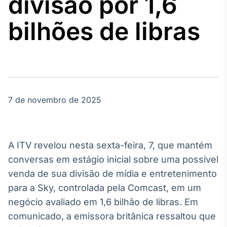
divisão por 1,6
Broadcast
Agro
bilhões de libras
Tudo sobre o
agronegócio
Broadcast
Político
7 de novembro de 2025
Os bastidores da
política em
tempo real
A ITV revelou nesta sexta-feira, 7, que mantém
Broadcast
conversas em estágio inicial sobre uma possível
Energia
venda de sua divisão de mídia e entretenimento
O setor de
para a Sky, controlada pela Comcast, em um
energia elétrica
no Brasil
negócio avaliado em 1,6 bilhão de libras. Em
comunicado, a emissora britânica ressaltou que