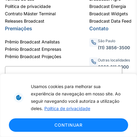
Política de privacidade
Broadcast Energia
IA
Contrato Máster Terminal
Broadcast Widgets
Em breve
Releases Broadcast
Broadcast Data Feed
Premiações
Contato
São Paulo
Prêmio Broadcast Analistas
(11) 3856-3500
Prêmio Broadcast Empresas
BroadFast
Prêmio Broadcast Projeções
Outras localidades
Em breve
0800.011.3000
Utilizamos cookies para oferecer melhor
experiência, melhorar o desempenho, analisar
Usamos cookies para melhorar sua
como você interage em nosso site e
Av. Eng. Caetano Álvares, 55
experiência de navegação em nosso site. Ao
personalizar conteúdo. Ao utilizar este site, você
- 3º e 6º andar, Bairro do
Gestão de
seguir navegando você autoriza a utilização
Limão, São Paulo / SP, CEP
concorda com o uso de cookies.
Saiba mais
Investimentos
deles.
Política de privacidade
02598-900 - CNPJ:
Em breve
62.652.961/0001-38
Copyright © 2026 - Todos os
Ok, entendi!
CONTINUAR
direitos reservados ao
Broadcast | Agência Estado.