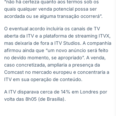
Broadcast
“não há certeza quanto aos termos sob os
White Label
quais qualquer venda potencial possa ser
Plataforma para
acordada ou se alguma transação ocorrerá”.
conteúdos
personalizados
Soluções de Dados
O eventual acordo incluiria os canais de TV
e Conteúdos
aberta da ITV e a plataforma de streaming ITVX,
Broadcast
mas deixaria de fora a ITV Studios. A companhia
OTC
afirmou ainda que “um novo anúncio será feito
Plataforma para
no devido momento, se apropriado”. A venda,
negociação de
ativos
caso concretizada, ampliaria a presença da
Comcast no mercado europeu e concentraria a
ITV em sua operação de conteúdo.
Broadcast
Datafeed
A ITV disparava cerca de 14% em Londres por
APIs para
integração de
volta das 8h05 (de Brasília).
conteúdos e
dados