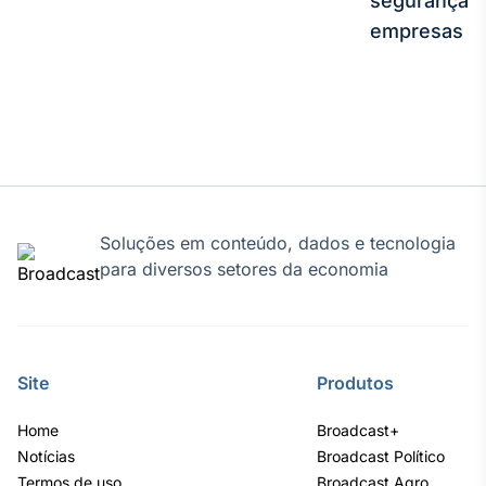
segurança e
Broadcast
empresas
Curadoria
Curadoria de
conteúdos
noticiosos
Soluções de
Tecnologia
Broadcast
Radar
Soluções em conteúdo, dados e tecnologia
Monitoramento
inteligente de
para diversos setores da economia
notícias e
conteúdos
Broadcast
Fundos
Site
Produtos
A melhor
plataforma para
Home
Broadcast+
analisar fundos
Notícias
Broadcast Político
de investimento
Termos de uso
no Brasil
Broadcast Agro