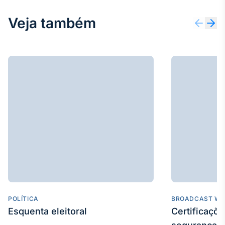
Broadcast
Ticker
Veja também
Cotações e
headlines de
notícias
Broadcast
Widgets
Componentes
para conteúdos e
funcionalidades
Broadcast
Wallboard
Conteúdos e
dados para
POLÍTICA
BROADCAST WE
displays e telas
Esquenta eleitoral
Certificaçõ