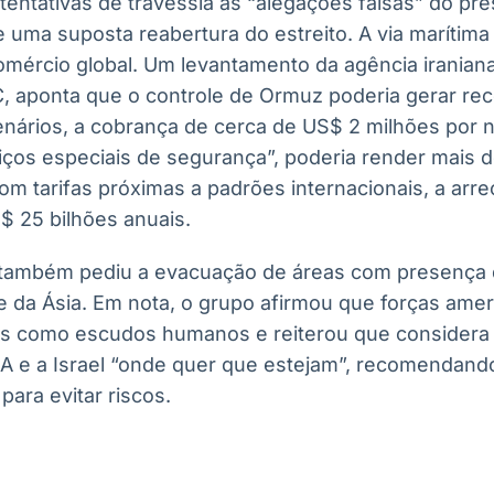
 tentativas de travessia às “alegações falsas” do pr
 uma suposta reabertura do estreito. A via marítima
comércio global. Um levantamento da agência iranian
, aponta que o controle de Ormuz poderia gerar recei
enários, a cobrança de cerca de US$ 2 milhões por n
rviços especiais de segurança”, poderia render mais 
om tarifas próximas a padrões internacionais, a arre
$ 25 bilhões anuais.
 também pediu a evacuação de áreas com presença 
 da Ásia. Em nota, o grupo afirmou que forças amer
is como escudos humanos e reiterou que considera 
UA e a Israel “onde quer que estejam”, recomendand
para evitar riscos.