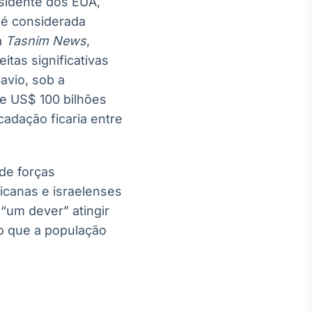
esidente dos EUA,
 é considerada
a
Tasnim News
,
tas significativas
avio, sob a
de US$ 100 bilhões
cadação ficaria entre
de forças
icanas e israelenses
“um dever” atingir
o que a população