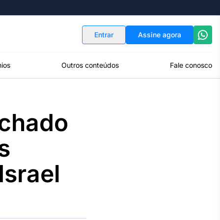
Indicadores
Conversor de Moedas
Entrar
Assine agora
ios
Outros conteúdos
Fale conosco
echado
s
Israel