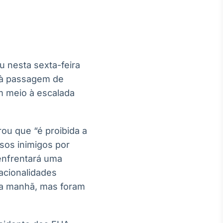
u nesta sexta-feira
Crédito
o à passagem de
Em breve
m meio à escalada
ou que “é proibida a
sos inimigos por
 enfrentará uma
acionalidades
ta manhã, mas foram