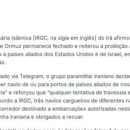
Ticker
Widgets
Wallboard
Curadoria
Cotações e
Componentes
Conteúdos e
Curadoria de
headlines de
para conteúdos e
dados para
conteúdos
notícias
funcionalidades
displays e telas
noticiosos
ria Islâmica (IRGC, na sigla em inglês) do Irã afirmo
IA
BroadFast
Gestão de
Tokenização
 de Ormuz permanece fechado e reiterou a proibiçã
Investimentos
de ativos
Em breve
Em breve
 a países aliados dos Estados Unidos e de Israel, e
Em breve
Em breve
ão.
o via Telegram, o grupo paramilitar iraniano declar
r navio de ou para portos de países aliados de nos
ma” e reforçou que “qualquer tentativa de travessia
undo a IRGC, três navios cargueiros de diferentes n
corredor destinado a embarcações autorizadas nes
nha iraniana e obrigados a recuar.