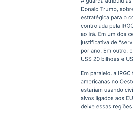
A guarda atribuiu as
Donald Trump, sobre
estratégica para o 
controlada pela IRGC
ao Irã. Em um dos c
justificativa de “se
por ano. Em outro, c
US$ 20 bilhões e US
Em paralelo, a IRGC
americanas no Oeste
estariam usando civ
alvos ligados aos E
deixe essas regiões 