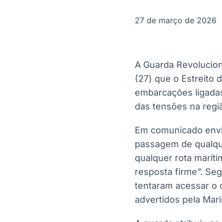
OTC
Datafeed
Plataforma para
APIs para
27 de março de 2026
negociação de
integração de
ativos
conteúdos e
Soluções de
dados
Tecnologia
A Guarda Revolucioná
Broadcast
Broadcast
(27) que o Estreito
Radar
Fundos
embarcações ligadas
Monitoramento
A melhor
inteligente de
plataforma para
das tensões na regi
notícias e
analisar fundos
conteúdos
de investimento
Em comunicado enviad
no Brasil
passagem de qualque
qualquer rota maríti
resposta firme”. Seg
tentaram acessar o 
advertidos pela Mari