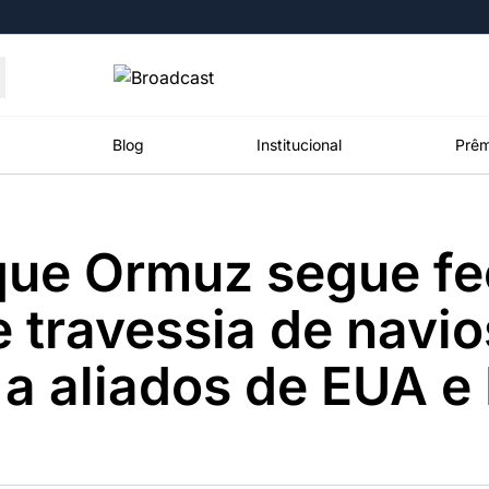
Moedas
Commodities
Blog
Institucional
Prêm
 que Ormuz segue f
roadcast
Content
ções
Broadcast
Broadcast
Broadcast
e travessia de navio
Político
Energia
White Label
Os bastidores da
O setor de
Plataforma para
 a aliados de EUA e 
política em
energia elétrica
conteúdos
tempo real
no Brasil
personalizados
Broadcast
Broadcast
Broadcast
Broadcast