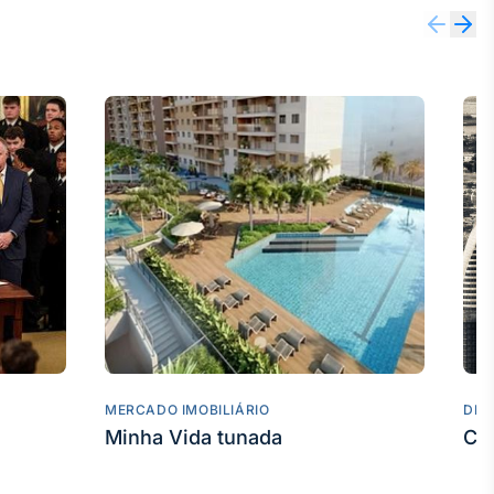
MERCADO IMOBILIÁRIO
DES
Minha Vida tunada
Co