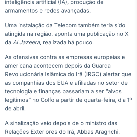
Broadcast
inteligência artificial (IA), produção de
White Label
armamentos e redes avançadas.
Plataforma para
conteúdos
Uma instalação da Telecom também teria sido
personalizados
Soluções de Dados
atingida na região, aponta uma publicação no X
e Conteúdos
da
Al Jazeera
, realizada há pouco.
Broadcast
As ofensivas contra as empresas europeias e
OTC
Plataforma para
americana acontecem depois da Guarda
negociação de
Revolucionária Islâmica do Irã (IRGC) alertar que
ativos
as companhias dos EUA e afiliadas no setor de
tecnologia e finanças passariam a ser “alvos
Broadcast
legítimos” no Golfo a partir de quarta-feira, dia 1º
Datafeed
de abril.
APIs para
integração de
conteúdos e
A sinalização veio depois de o ministro das
dados
Relações Exteriores do Irã, Abbas Araghchi,