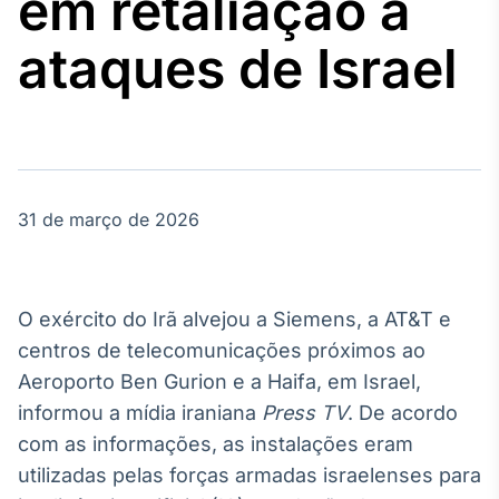
em retaliação a
Broadcast
Agro
ataques de Israel
Tudo sobre o
agronegócio
Broadcast
Político
31 de março de 2026
Os bastidores da
política em
tempo real
O exército do Irã alvejou a Siemens, a AT&T e
Broadcast
centros de telecomunicações próximos ao
Energia
Aeroporto Ben Gurion e a Haifa, em Israel,
O setor de
informou a mídia iraniana
energia elétrica
Press TV
. De acordo
no Brasil
com as informações, as instalações eram
utilizadas pelas forças armadas israelenses para