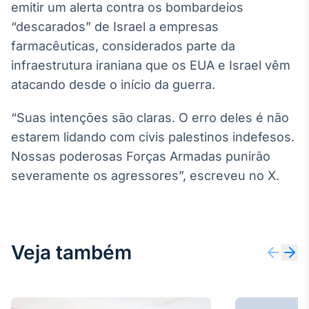
emitir um alerta contra os bombardeios
Broadcast
“descarados” de Israel a empresas
Ticker
Cotações e
farmacêuticas, considerados parte da
headlines de
infraestrutura iraniana que os EUA e Israel vêm
notícias
atacando desde o início da guerra.
Broadcast
“Suas intenções são claras. O erro deles é não
Widgets
estarem lidando com civis palestinos indefesos.
Componentes
Nossas poderosas Forças Armadas punirão
para conteúdos e
funcionalidades
severamente os agressores”, escreveu no X.
Broadcast
Wallboard
Veja também
Conteúdos e
dados para
displays e telas