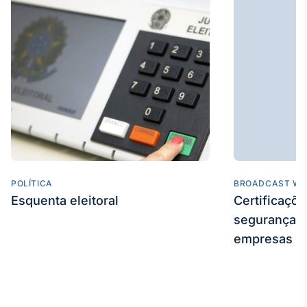
Broadcast
Curadoria
Curadoria de
conteúdos
noticiosos
Soluções de
Tecnologia
Broadcast
Radar
Monitoramento
inteligente de
notícias e
POLÍTICA
BROADCAST WE
conteúdos
Esquenta eleitoral
Certificaçõ
segurança e
Broadcast
Fundos
empresas
A melhor
plataforma para
analisar fundos
de investimento
no Brasil