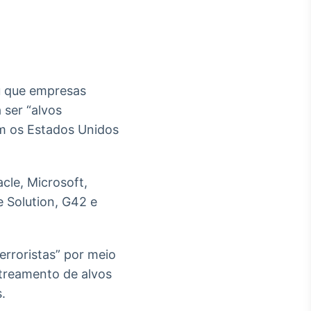
ou que empresas
Crédito
 ser “alvos
Em breve
com os Estados Unidos
cle, Microsoft,
e Solution, G42 e
rroristas” por meio
astreamento de alvos
.