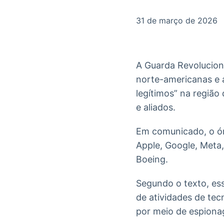
OTC
Datafeed
Plataforma para
APIs para
31 de março de 2026
negociação de
integração de
ativos
conteúdos e
Soluções de
dados
Tecnologia
A Guarda Revolucioná
Broadcast
Broadcast
norte-americanas e a
Radar
Fundos
legítimos” na região
Monitoramento
A melhor
inteligente de
plataforma para
e aliados.
notícias e
analisar fundos
conteúdos
de investimento
Em comunicado, o órg
no Brasil
Apple, Google, Meta, 
Boeing.
Segundo o texto, es
de atividades de tecn
por meio de espiona