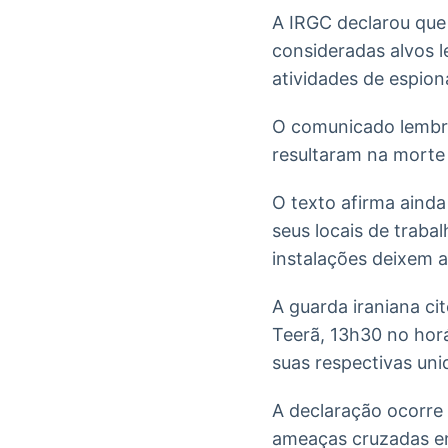
A IRGC declarou que 
consideradas alvos l
atividades de espio
O comunicado lembra
resultaram na morte 
O texto afirma aind
seus locais de trab
instalações deixem a
A guarda iraniana cit
Teerã, 13h30 no horá
suas respectivas uni
A declaração ocorre
ameaças cruzadas ent