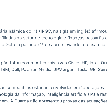
Ticker
Widgets
Wallboard
Curadoria
Cotações e
Componentes
Conteúdos e
Curadoria de
headlines de
para conteúdos e
dados para
conteúdos
notícias
funcionalidades
displays e telas
noticiosos
ria Islâmica do Irã (IRGC, na sigla em inglês) afirm
IA
BroadFast
Gestão de
Tokenização
filiadas no setor de tecnologia e finanças passarão a
Investimentos
de ativos
Em breve
Em breve
 do Golfo a partir de 1º de abril, elevando a tensão 
Em breve
Em breve
ão listou como potenciais alvos Cisco, HP, Intel, Ora
IBM, Dell, Palantir, Nvidia, JPMorgan, Tesla, GE, Spir
sas companhias estariam envolvidas em “operações te
ologia da informação, inteligência artificial (IA) e r
gem. A Guarda não apresentou provas das acusações