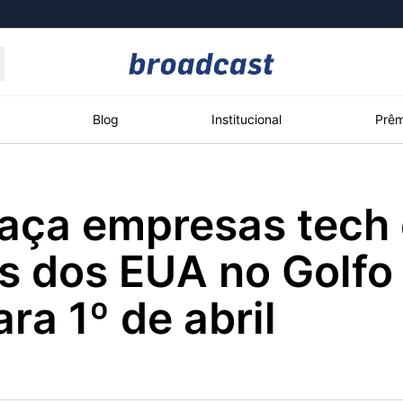
Moedas
Commodities
Blog
Institucional
Prêm
aça empresas tech 
roadcast
Content
ções
Broadcast
Broadcast
Broadcast
s dos EUA no Golfo 
Político
Energia
White Label
Os bastidores da
O setor de
Plataforma para
ra 1º de abril
política em tempo
energia elétrica
conteúdos
real
no Brasil
personalizados
Broadcast
Broadcast
Broadcast
Broadcast