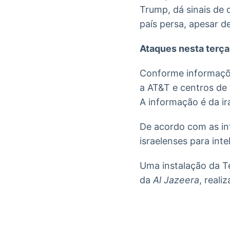
Trump, dá sinais de
país persa, apesar d
Ataques nesta terça
Conforme informações
a AT&T e centros de 
A informação é da i
De acordo com as inf
israelenses para int
Uma instalação da T
da
Al Jazeera
, reali