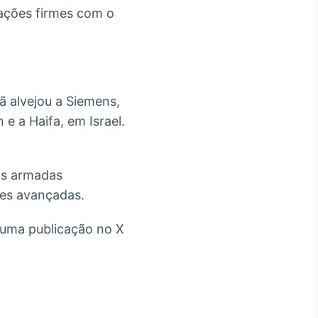
iações firmes com o
rã alvejou a Siemens,
e a Haifa, em Israel.
ças armadas
edes avançadas.
 uma publicação no X