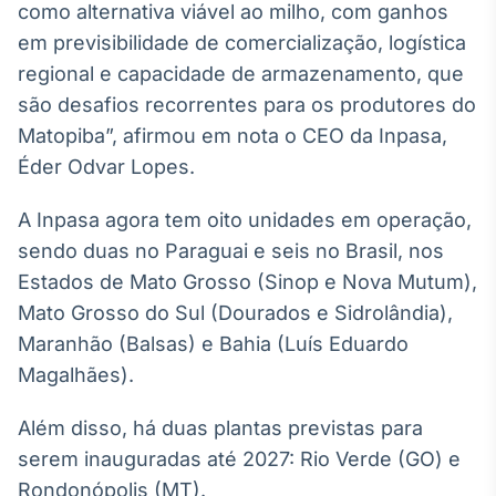
como alternativa viável ao milho, com ganhos
Broadcast
em previsibilidade de comercialização, logística
Ticker
Cotações e
regional e capacidade de armazenamento, que
headlines de
são desafios recorrentes para os produtores do
notícias
Matopiba”, afirmou em nota o CEO da Inpasa,
Éder Odvar Lopes.
Broadcast
Widgets
A Inpasa agora tem oito unidades em operação,
Componentes
sendo duas no Paraguai e seis no Brasil, nos
para conteúdos e
funcionalidades
Estados de Mato Grosso (Sinop e Nova Mutum),
Mato Grosso do Sul (Dourados e Sidrolândia),
Maranhão (Balsas) e Bahia (Luís Eduardo
Broadcast
Magalhães).
Wallboard
Conteúdos e
dados para
Além disso, há duas plantas previstas para
displays e telas
serem inauguradas até 2027: Rio Verde (GO) e
Rondonópolis (MT).