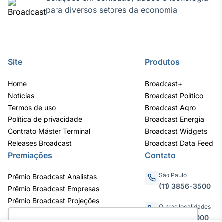
para diversos setores da economia
Tokenização
de ativos
Em breve
Site
Produtos
Home
Broadcast+
Crédito
Notícias
Broadcast Político
Em breve
Termos de uso
Broadcast Agro
Política de privacidade
Broadcast Energia
Contrato Máster Terminal
Broadcast Widgets
Releases Broadcast
Broadcast Data Feed
Premiações
Contato
São Paulo
Prêmio Broadcast Analistas
(11) 3856-3500
Prêmio Broadcast Empresas
Prêmio Broadcast Projeções
Outras localidades
0800.011.3000