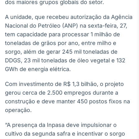
Broadcast
dos maiores grupos globais do setor.
White Label
A unidade, que recebeu autorização da Agência
Plataforma para
conteúdos
Nacional do Petróleo (ANP) na sexta-feira, 27,
personalizados
Soluções de Dados
tem capacidade para processar 1 milhão de
e Conteúdos
toneladas de grãos por ano, entre milho e
Broadcast
sorgo, além de gerar 245 mil toneladas de
OTC
DDGS, 23 mil toneladas de óleo vegetal e 132
Plataforma para
GWh de energia elétrica.
negociação de
ativos
Com investimento de R$ 1,3 bilhão, o projeto
gerou cerca de 2.500 empregos durante a
Broadcast
construção e deve manter 450 postos fixos na
Datafeed
operação.
APIs para
integração de
conteúdos e
“A presença da Inpasa deve impulsionar o
dados
cultivo da segunda safra e incentivar o sorgo