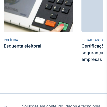
IA
Em breve
POLÍTICA
BROADCAST WE
BroadFast
Esquenta eleitoral
Certificaçõ
Em breve
segurança e
empresas
Gestão de
Investimentos
Em breve
Soluções em conteúdo, dados e tecnologia