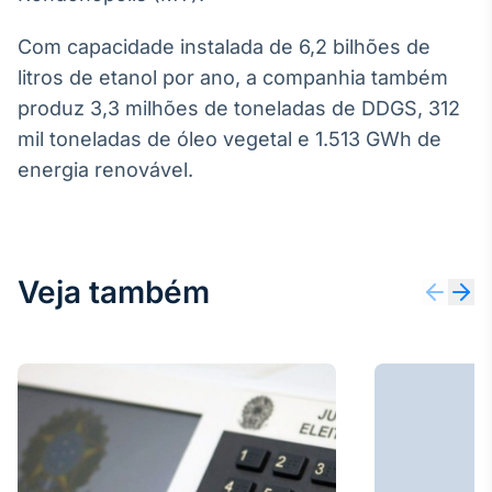
Broadcast
Curadoria
Com capacidade instalada de 6,2 bilhões de
Curadoria de
litros de etanol por ano, a companhia também
conteúdos
produz 3,3 milhões de toneladas de DDGS, 312
noticiosos
Soluções de
mil toneladas de óleo vegetal e 1.513 GWh de
Tecnologia
energia renovável.
Broadcast
Radar
Monitoramento
inteligente de
Veja também
notícias e
conteúdos
Broadcast
Fundos
A melhor
plataforma para
analisar fundos
de investimento
no Brasil