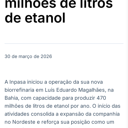
milhões de litros
Broadcast
Agro
de etanol
Tudo sobre o
agronegócio
Broadcast
Político
30 de março de 2026
Os bastidores da
política em
tempo real
A Inpasa iniciou a operação da sua nova
Broadcast
biorrefinaria em Luís Eduardo Magalhães, na
Energia
Bahia, com capacidade para produzir 470
O setor de
milhões de litros de etanol por ano. O início das
energia elétrica
no Brasil
atividades consolida a expansão da companhia
no Nordeste e reforça sua posição como um