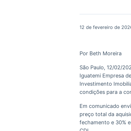
OTC
Datafeed
Plataforma para
APIs para
negociação de
integração de
ativos
conteúdos e
Soluções de
dados
12 de fevereiro de 202
Tecnologia
Broadcast
Broadcast
Radar
Fundos
Por Beth Moreira
Monitoramento
A melhor
inteligente de
plataforma para
notícias e
São Paulo, 12/02/202
analisar fundos
conteúdos
de investimento
Iguatemi Empresa de
no Brasil
Investimento Imobili
condições para a co
Em comunicado envia
preço total da aqui
fechamento e 30% em 
CDI.