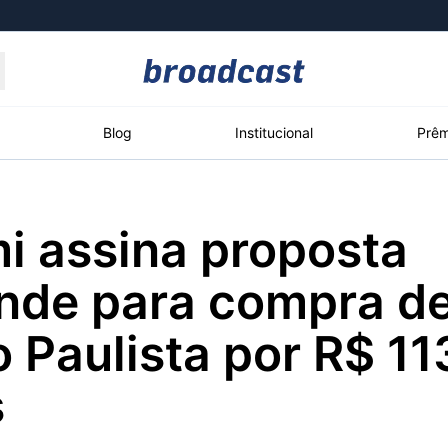
Moedas
Commodities
Blog
Institucional
Prêm
i assina proposta
roadcast
Content
ções
Broadcast
Broadcast
Broadcast
nde para compra de
Político
Energia
White Label
Os bastidores da
O setor de
Plataforma para
o Paulista por R$ 11
política em tempo
energia elétrica
conteúdos
real
no Brasil
personalizados
s
Broadcast
Broadcast
Broadcast
Broadcast