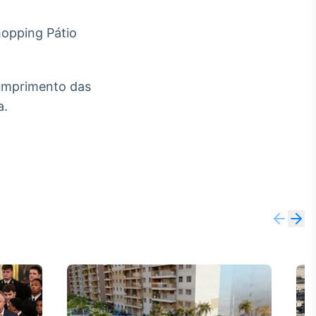
hopping Pátio
cumprimento das
a.