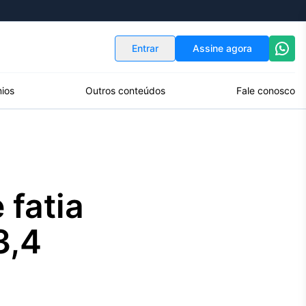
Indicadores
Conversor de Moedas
Entrar
Assine agora
ios
Outros conteúdos
Fale conosco
 fatia
3,4