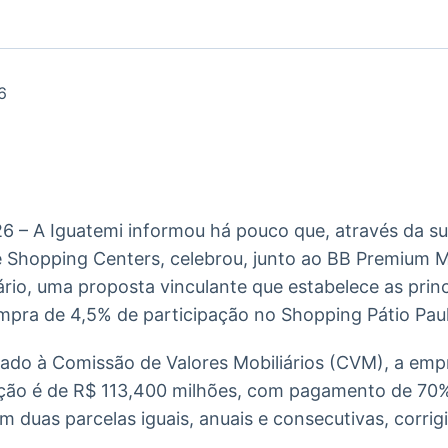
Ticker
Widgets
Wallboard
Curadoria
Cotações e
Componentes
Conteúdos e
Curadoria de
headlines de
para conteúdos e
dados para
conteúdos
notícias
funcionalidades
displays e telas
noticiosos
6
IA
BroadFast
Gestão de
Tokenização
Investimentos
de ativos
Em breve
Em breve
Em breve
Em breve
6 – A Iguatemi informou há pouco que, através da sua
 Shopping Centers, celebrou, junto ao BB Premium M
ário, uma proposta vinculante que estabelece as princ
mpra de 4,5% de participação no Shopping Pátio Paul
do à Comissão de Valores Mobiliários (CVM), a emp
sição é de R$ 113,400 milhões, com pagamento de 70%
duas parcelas iguais, anuais e consecutivas, corrig