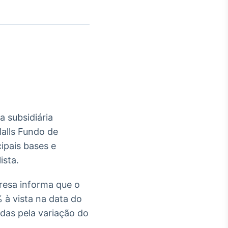
Crédito
Em breve
 subsidiária
alls Fundo de
ipais bases e
ista.
resa informa que o
 à vista na data do
idas pela variação do