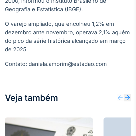
2000, informou o Instituto Brasileiro de
Broadcast
White Label
Geografia e Estatística (IBGE).
Plataforma para
conteúdos
O varejo ampliado, que encolheu 1,2% em
personalizados
Soluções de Dados
dezembro ante novembro, operava 2,1% aquém
e Conteúdos
do pico da série histórica alcançado em março
de 2025.
Broadcast
OTC
Contato: daniela.amorim@estadao.com
Plataforma para
negociação de
ativos
Broadcast
Veja também
Datafeed
APIs para
integração de
conteúdos e
dados