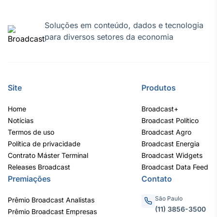
Broadcast
Curadoria
Soluções em conteúdo, dados e tecnologia
Curadoria de
para diversos setores da economia
conteúdos
noticiosos
Soluções de
Tecnologia
Broadcast
Site
Produtos
Radar
Monitoramento
Home
Broadcast+
inteligente de
Notícias
Broadcast Político
notícias e
Termos de uso
Broadcast Agro
conteúdos
Política de privacidade
Broadcast Energia
Contrato Máster Terminal
Broadcast Widgets
Broadcast
Releases Broadcast
Broadcast Data Feed
Fundos
Premiações
Contato
A melhor
plataforma para
analisar fundos
São Paulo
Prêmio Broadcast Analistas
de investimento
(11) 3856-3500
Prêmio Broadcast Empresas
no Brasil