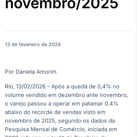
novembro/2025
Broadcast
Agro
Tudo sobre o
agronegócio
13 de fevereiro de 2026
Broadcast
Político
Os bastidores da
política em
Por Daniela Amorim
tempo real
Rio, 13/02/2026 – Após a queda de 0,4% no
Broadcast
volume vendido em dezembro ante novembro,
Energia
o varejo passou a operar em patamar 0,4%
O setor de
abaixo do recorde de vendas visto em
energia elétrica
no Brasil
novembro de 2025, segundo os dados da
Pesquisa Mensal de Comércio, iniciada em