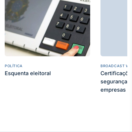
Broadcast
Ticker
Cotações e
headlines de
notícias
Broadcast
Widgets
Componentes
POLÍTICA
BROADCAST WE
para conteúdos e
Esquenta eleitoral
Certificaçõ
funcionalidades
segurança e
empresas
Broadcast
Wallboard
Conteúdos e
dados para
displays e telas