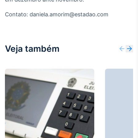
Broadcast
Ticker
Contato: daniela.amorim@estadao.com
Cotações e
headlines de
notícias
Veja também
Broadcast
Widgets
Componentes
para conteúdos e
funcionalidades
Broadcast
Wallboard
Conteúdos e
dados para
displays e telas