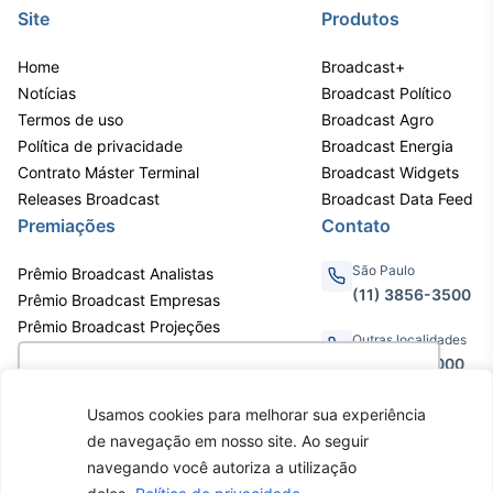
Site
Produtos
IA
Em breve
Home
Broadcast+
Notícias
Broadcast Político
Termos de uso
Broadcast Agro
Política de privacidade
Broadcast Energia
Contrato Máster Terminal
Broadcast Widgets
BroadFast
Releases Broadcast
Broadcast Data Feed
Em breve
Premiações
Contato
São Paulo
Prêmio Broadcast Analistas
(11) 3856-3500
Prêmio Broadcast Empresas
Prêmio Broadcast Projeções
Outras localidades
Gestão de
0800.011.3000
Utilizamos cookies para oferecer melhor
Investimentos
experiência, melhorar o desempenho, analisar
Em breve
Usamos cookies para melhorar sua experiência
como você interage em nosso site e
de navegação em nosso site. Ao seguir
personalizar conteúdo. Ao utilizar este site, você
Av. Eng. Caetano Álvares, 55 - 3º e
navegando você autoriza a utilização
6º andar, Bairro do Limão, São
concorda com o uso de cookies.
Saiba mais