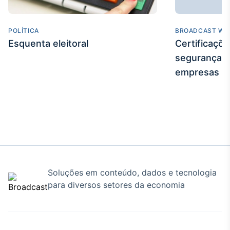
Broadcast
Curadoria
POLÍTICA
BROADCAST WE
Curadoria de
Esquenta eleitoral
conteúdos
Certificaçõ
noticiosos
Soluções de
segurança e
Tecnologia
empresas
Broadcast
Radar
Monitoramento
inteligente de
notícias e
conteúdos
Broadcast
Soluções em conteúdo, dados e tecnologia
Fundos
para diversos setores da economia
A melhor
plataforma para
analisar fundos
de investimento
no Brasil