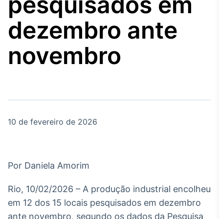
pesquisados em
Broadcast
Agro
dezembro ante
Tudo sobre o
agronegócio
novembro
Broadcast
Político
Os bastidores da
política em tempo
real
10 de fevereiro de 2026
Broadcast
Energia
Por Daniela Amorim
O setor de
energia elétrica
Rio, 10/02/2026 – A produção industrial encolheu
no Brasil
em 12 dos 15 locais pesquisados em dezembro
ante novembro, segundo os dados da Pesquisa