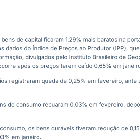
Ticker
Widgets
Wallboard
Curadoria
Cotações e
Componentes
Conteúdos e
Curadoria de
headlines de
para conteúdos e
dados para
conteúdos
notícias
funcionalidades
displays e telas
noticiosos
 bens de capital ficaram 1,29% mais baratos na port
IA
BroadFast
Gestão de
Tokenização
s dados do Índice de Preços ao Produtor (IPP), que i
Investimentos
de ativos
Em breve
Em breve
ormação, divulgados pelo Instituto Brasileiro de Geog
Em breve
Em breve
 ocorre após os preços terem caído 0,65% em janeir
ios registraram queda de 0,25% em fevereiro, ante
ens de consumo recuaram 0,03% em fevereiro, depoi
consumo, os bens duráveis tiveram redução de 0,15
03% em janeiro.