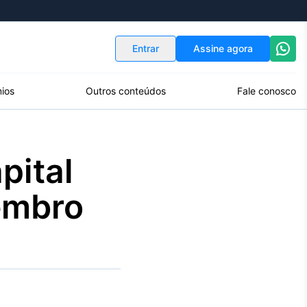
Indicadores
Conversor de Moedas
Entrar
Assine agora
ios
Outros conteúdos
Fale conosco
pital
embro