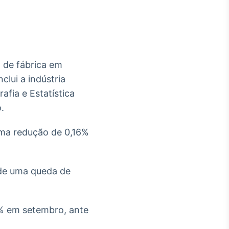
a de fábrica em
Crédito
lui a indústria
Em breve
afia e Estatística
.
uma redução de 0,16%
de uma queda de
1% em setembro, ante