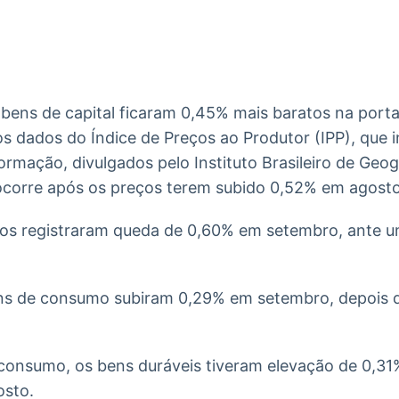
Ticker
Widgets
Wallboard
Curadoria
Cotações e
Componentes
Conteúdos e
Curadoria de
headlines de
para conteúdos e
dados para
conteúdos
notícias
funcionalidades
displays e telas
noticiosos
 bens de capital ficaram 0,45% mais baratos na port
IA
BroadFast
Gestão de
Tokenização
 dados do Índice de Preços ao Produtor (IPP), que inc
Investimentos
de ativos
Em breve
Em breve
ormação, divulgados pelo Instituto Brasileiro de Geogr
Em breve
Em breve
 ocorre após os preços terem subido 0,52% em agosto
ios registraram queda de 0,60% em setembro, ante 
ens de consumo subiram 0,29% em setembro, depois 
consumo, os bens duráveis tiveram elevação de 0,3
osto.