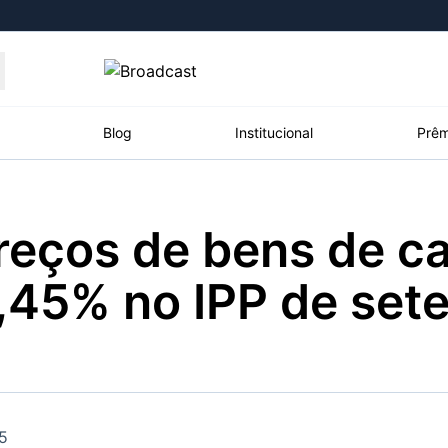
Moedas
Commodities
Blog
Institucional
Prêm
reços de bens de ca
roadcast
Content
ções
Broadcast
Broadcast
Broadcast
,45% no IPP de set
Político
Energia
White Label
Os bastidores da
O setor de
Plataforma para
política em tempo
energia elétrica
conteúdos
real
no Brasil
personalizados
Broadcast
Broadcast
Broadcast
Broadcast
5