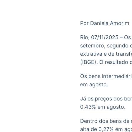
OTC
Datafeed
Plataforma para
APIs para
negociação de
integração de
ativos
conteúdos e
Por Daniela Amorim
Soluções de
dados
Tecnologia
Rio, 07/11/2025 – Os
Broadcast
Broadcast
setembro, segundo os
Radar
Fundos
extrativa e de transf
Monitoramento
A melhor
(IBGE). O resultado
inteligente de
plataforma para
notícias e
analisar fundos
conteúdos
de investimento
Os bens intermediár
no Brasil
em agosto.
Já os preços dos b
0,43% em agosto.
Dentro dos bens de 
alta de 0,27% em ag