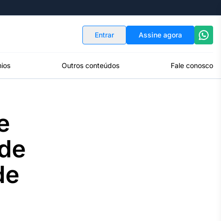
Indicadores
Conversor de Moedas
Entrar
Assine agora
ios
Outros conteúdos
Fale conosco
e
de
de