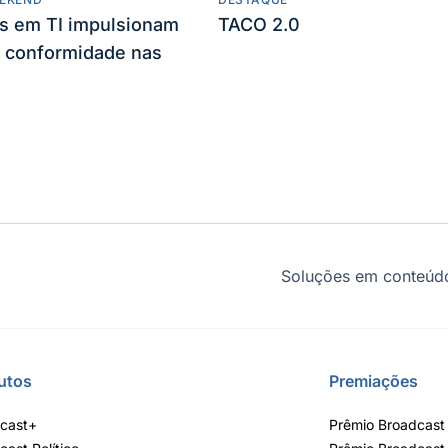
es em TI impulsionam
TACO 2.0
 conformidade nas
Soluções em conteúdo
utos
Premiações
cast+
Prêmio Broadcast 