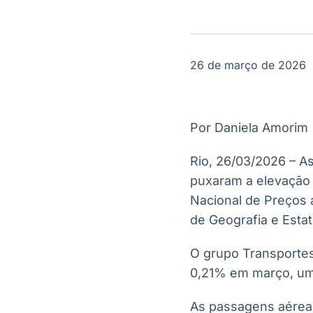
OTC
Datafeed
Plataforma para
APIs para
negociação de
integração de
ativos
conteúdos e
Soluções de
dados
26 de março de 2026
Tecnologia
Broadcast
Broadcast
Radar
Fundos
Por Daniela Amorim
Monitoramento
A melhor
inteligente de
plataforma para
notícias e
Rio, 26/03/2026 – A
analisar fundos
conteúdos
de investimento
puxaram a elevação
no Brasil
Nacional de Preços a
de Geografia e Estatí
O grupo Transportes
0,21% em março, uma
As passagens aéreas