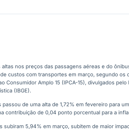
Ticker
Widgets
Wallboard
Curadoria
Cotações e
Componentes
Conteúdos e
Curadoria de
headlines de
para conteúdos e
dados para
conteúdos
notícias
funcionalidades
displays e telas
noticiosos
IA
BroadFast
Gestão de
Tokenização
Investimentos
de ativos
Em breve
Em breve
Em breve
Em breve
s altas nos preços das passagens aéreas e do ônibus
 de custos com transportes em março, segundo os d
o Consumidor Amplo 15 (IPCA-15), divulgados pelo In
stica (IBGE).
 passou de uma alta de 1,72% em fevereiro para u
 contribuição de 0,04 ponto porcentual para a infl
 subiram 5,94% em março, subitem de maior impact