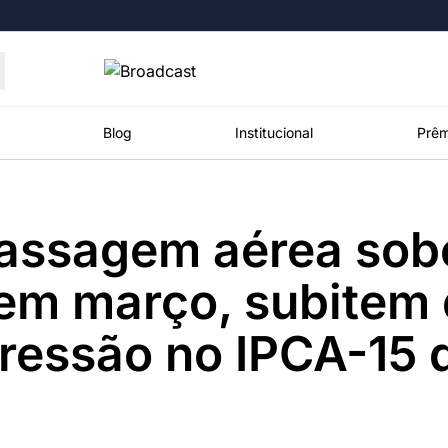
Moedas
Commodities
Blog
Institucional
Prêm
Passagem aérea sob
roadcast
Content
ções
Broadcast
Broadcast
Broadcast
em março, subitem 
Político
Energia
White Label
Os bastidores da
O setor de
Plataforma para
ressão no IPCA-15 
política em
energia elétrica
conteúdos
tempo real
no Brasil
personalizados
Broadcast
Broadcast
Broadcast
Broadcast