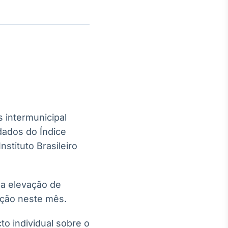
Crédito
Em breve
 intermunicipal
ados do Índice
stituto Brasileiro
ma elevação de
ação neste mês.
o individual sobre o