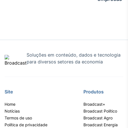
Broadcast
Curadoria
Curadoria de
conteúdos
noticiosos
Soluções de
Tecnologia
Broadcast
Soluções em conteúdo, dados e tecnologia
Radar
para diversos setores da economia
Monitoramento
inteligente de
notícias e
conteúdos
Site
Produtos
Broadcast
Fundos
Home
Broadcast+
A melhor
Notícias
Broadcast Político
plataforma para
analisar fundos
Termos de uso
Broadcast Agro
de investimento
Política de privacidade
Broadcast Energia
no Brasil