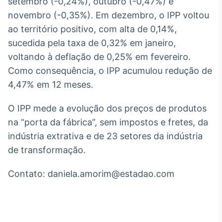
setembro (-0,24%), outubro (-0,47%) e
Broadcast
White Label
novembro (-0,35%). Em dezembro, o IPP voltou
Plataforma para
ao território positivo, com alta de 0,14%,
conteúdos
sucedida pela taxa de 0,32% em janeiro,
personalizados
Soluções de Dados
voltando à deflação de 0,25% em fevereiro.
e Conteúdos
Como consequência, o IPP acumulou redução de
Broadcast
4,47% em 12 meses.
OTC
Plataforma para
O IPP mede a evolução dos preços de produtos
negociação de
na “porta da fábrica”, sem impostos e fretes, da
ativos
indústria extrativa e de 23 setores da indústria
de transformação.
Broadcast
Datafeed
Contato: daniela.amorim@estadao.com
APIs para
integração de
conteúdos e
dados