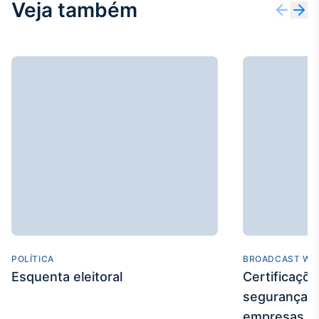
Veja também
Broadcast
Ticker
Cotações e
headlines de
notícias
Broadcast
Widgets
Componentes
para conteúdos e
funcionalidades
Broadcast
Wallboard
Conteúdos e
POLÍTICA
BROADCAST WE
dados para
Esquenta eleitoral
Certificaçõ
displays e telas
segurança e
empresas