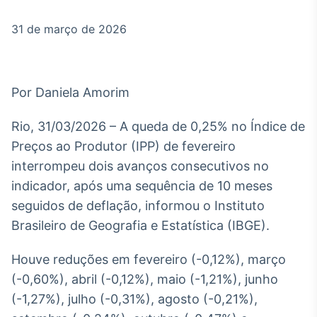
Broadcast
Agro
31 de março de 2026
Tudo sobre o
agronegócio
Por Daniela Amorim
Broadcast
Político
Rio, 31/03/2026 – A queda de 0,25% no Índice de
Os bastidores da
Preços ao Produtor (IPP) de fevereiro
política em tempo
interrompeu dois avanços consecutivos no
real
indicador, após uma sequência de 10 meses
seguidos de deflação, informou o Instituto
Broadcast
Brasileiro de Geografia e Estatística (IBGE).
Energia
O setor de
Houve reduções em fevereiro (-0,12%), março
energia elétrica
no Brasil
(-0,60%), abril (-0,12%), maio (-1,21%), junho
(-1,27%), julho (-0,31%), agosto (-0,21%),