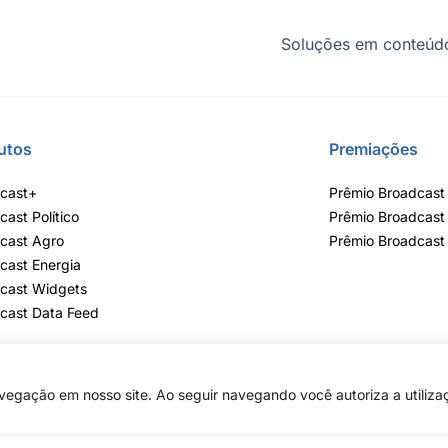
Soluções em conteúdo
utos
Premiações
cast+
Prêmio Broadcast 
cast Político
Prêmio Broadcast
cast Agro
Prêmio Broadcast
cast Energia
cast Widgets
cast Data Feed
egação em nosso site. Ao seguir navegando você autoriza a utiliza
lvares, 55 - 3º e 6º andar, Bairro do Limão, São Paulo / SP, CEP 02598-900 - 
Copyright © 2026 - Todos os direitos reservados ao Broadcast | Agência Esta