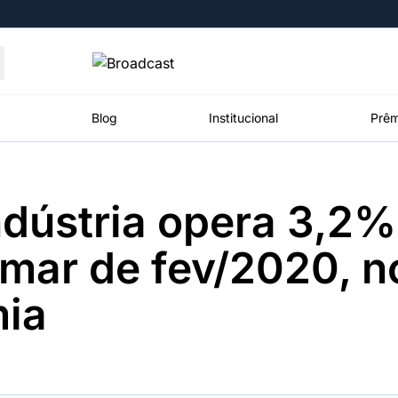
Moedas
Commodities
Blog
Institucional
Prêm
ndústria opera 3,2
roadcast
Content
ções
Broadcast
Broadcast
Broadcast
mar de fev/2020, n
Político
Energia
White Label
Os bastidores da
O setor de
Plataforma para
ia
política em
energia elétrica
conteúdos
tempo real
no Brasil
personalizados
Broadcast
Broadcast
Broadcast
Broadcast