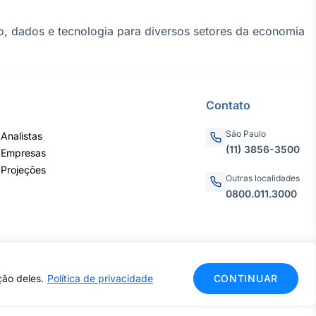
, dados e tecnologia para diversos setores da economia
Contato
São Paulo
Analistas
(11) 3856-3500
 Empresas
 Projeções
Outras localidades
0800.011.3000
ção deles.
Política de privacidade
CONTINUAR
CNPJ: 62.652.961/0001-38
do.