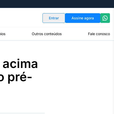
Indicadores
Conversor de Moedas
Entrar
Assine agora
ios
Outros conteúdos
Fale conosco
% acima
o pré-