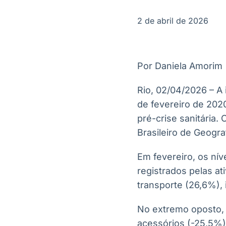
OTC
Datafeed
Plataforma para
APIs para
2 de abril de 2026
negociação de
integração de
ativos
conteúdos e
Soluções de
dados
Tecnologia
Por Daniela Amorim
Broadcast
Broadcast
Radar
Fundos
Rio, 02/04/2026 – A
Monitoramento
A melhor
de fevereiro de 2020
inteligente de
plataforma para
notícias e
analisar fundos
pré-crise sanitária.
conteúdos
de investimento
Brasileiro de Geograf
no Brasil
Em fevereiro, os ní
registrados pelas a
transporte (26,6%), 
No extremo oposto, 
acessórios (-25,5%)