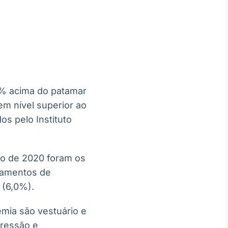
Crédito
Em breve
,2% acima do patamar
em nível superior ao
os pelo Instituto
ro de 2020 foram os
ipamentos de
 (6,0%).
mia são vestuário e
pressão e