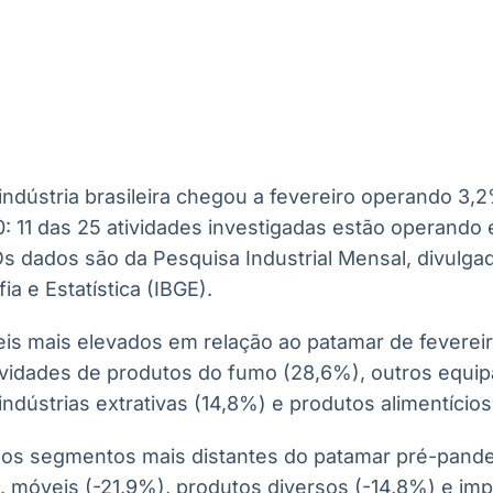
Ticker
Widgets
Wallboard
Curadoria
Cotações e
Componentes
Conteúdos e
Curadoria de
headlines de
para conteúdos e
dados para
conteúdos
notícias
funcionalidades
displays e telas
noticiosos
IA
BroadFast
Gestão de
Tokenização
Investimentos
de ativos
Em breve
Em breve
 indústria brasileira chegou a fevereiro operando 3
Em breve
Em breve
: 11 das 25 atividades investigadas estão operando 
 Os dados são da Pesquisa Industrial Mensal, divulgad
ia e Estatística (IBGE).
veis mais elevados em relação ao patamar de feverei
tividades de produtos do fumo (28,6%), outros equ
indústrias extrativas (14,8%) e produtos alimentícios
os segmentos mais distantes do patamar pré-pande
, móveis (-21,9%), produtos diversos (-14,8%) e im