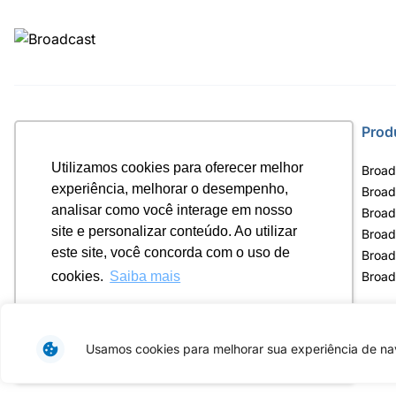
Site
Prod
Utilizamos cookies para oferecer melhor
Home
Broad
experiência, melhorar o desempenho,
Notícias
Broad
analisar como você interage em nosso
Termos de uso
Broad
site e personalizar conteúdo. Ao utilizar
Política de privacidade
Broad
este site, você concorda com o uso de
Contrato Máster Terminal
Broad
Releases Broadcast
Broad
cookies.
Saiba mais
Ok, entendi!
Usamos cookies para melhorar sua experiência de nav
Av. Eng. Caetano Á