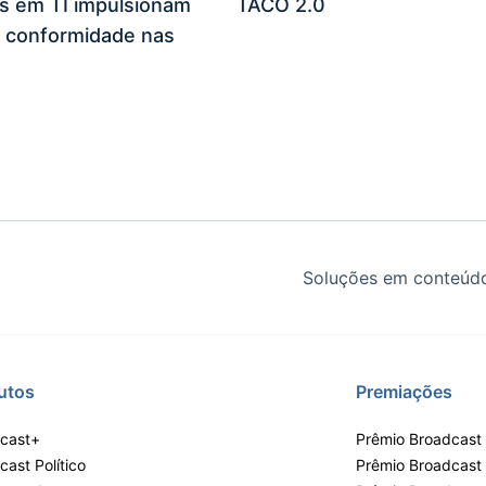
es em TI impulsionam
TACO 2.0
 conformidade nas
Soluções em conteúdo
utos
Premiações
cast+
Prêmio Broadcast 
ast Político
Prêmio Broadcast