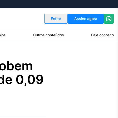
Indicadores
Conversor de Moedas
Entrar
Assine agora
ios
Outros conteúdos
Fale conosco
sobem
de 0,09