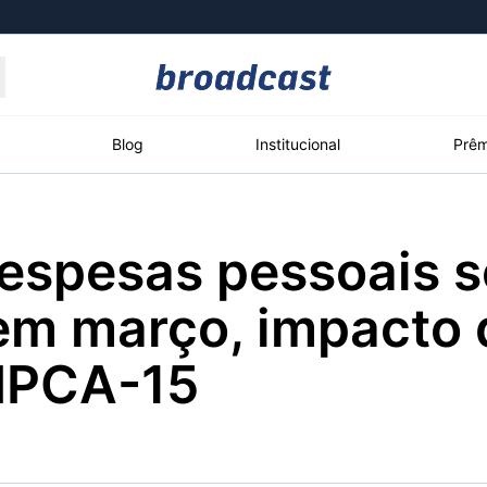
Moedas
Commodities
Blog
Institucional
Prêm
Despesas pessoais 
roadcast
Content
ções
Broadcast
Broadcast
Broadcast
em março, impacto 
Político
Energia
White Label
Os bastidores da
O setor de
Plataforma para
 IPCA-15
política em tempo
energia elétrica
conteúdos
real
no Brasil
personalizados
Broadcast
Broadcast
Broadcast
Broadcast