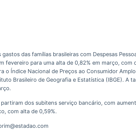
Ticker
Widgets
Wallboard
Curadoria
Cotações e
Componentes
Conteúdos e
Curadoria de
headlines de
para conteúdos e
dados para
conteúdos
notícias
funcionalidades
displays e telas
noticiosos
IA
BroadFast
Gestão de
Tokenização
Investimentos
de ativos
Em breve
Em breve
s gastos das famílias brasileiras com Despesas Pess
Em breve
Em breve
m fevereiro para uma alta de 0,82% em março, com c
ra o Índice Nacional de Preços ao Consumidor Amplo
tuto Brasileiro de Geografia e Estatística (IBGE). A t
rço.
 partiram dos subitens serviço bancário, com aument
o, com alta de 0,59%.
morim@estadao.com