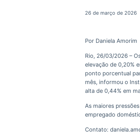
OTC
Datafeed
Plataforma para
APIs para
26 de março de 2026
negociação de
integração de
ativos
conteúdos e
Soluções de
dados
Tecnologia
Por Daniela Amorim
Broadcast
Broadcast
Radar
Fundos
Rio, 26/03/2026 – O
Monitoramento
A melhor
elevação de 0,20% e
inteligente de
plataforma para
notícias e
analisar fundos
ponto porcentual pa
conteúdos
de investimento
mês, informou o Insti
no Brasil
alta de 0,44% em ma
As maiores pressões
empregado doméstic
Contato: daniela.a