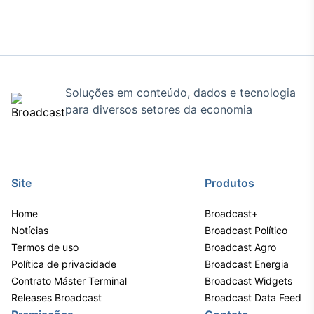
Broadcast
Curadoria
Curadoria de
conteúdos
noticiosos
Soluções de
Soluções em conteúdo, dados e tecnologia
Tecnologia
para diversos setores da economia
Broadcast
Radar
Monitoramento
inteligente de
notícias e
Site
Produtos
conteúdos
Home
Broadcast+
Broadcast
Notícias
Broadcast Político
Fundos
Termos de uso
Broadcast Agro
A melhor
Política de privacidade
Broadcast Energia
plataforma para
Contrato Máster Terminal
Broadcast Widgets
analisar fundos
Releases Broadcast
Broadcast Data Feed
de investimento
no Brasil