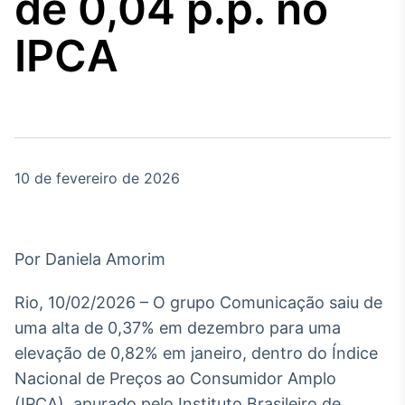
de 0,04 p.p. no
Broadcast
Agro
IPCA
Tudo sobre o
agronegócio
Broadcast
Político
10 de fevereiro de 2026
Os bastidores da
política em tempo
real
Por Daniela Amorim
Broadcast
Energia
Rio, 10/02/2026 – O grupo Comunicação saiu de
O setor de
uma alta de 0,37% em dezembro para uma
energia elétrica
no Brasil
elevação de 0,82% em janeiro, dentro do Índice
Nacional de Preços ao Consumidor Amplo
(IPCA), apurado pelo Instituto Brasileiro de