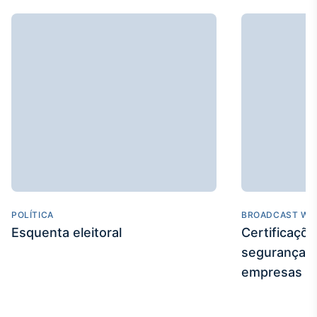
Broadcast
Ticker
Cotações e
headlines de
notícias
Broadcast
Widgets
Componentes
para conteúdos e
funcionalidades
POLÍTICA
BROADCAST WE
Broadcast
Esquenta eleitoral
Certificaçõ
Wallboard
segurança e
Conteúdos e
dados para
empresas
displays e telas