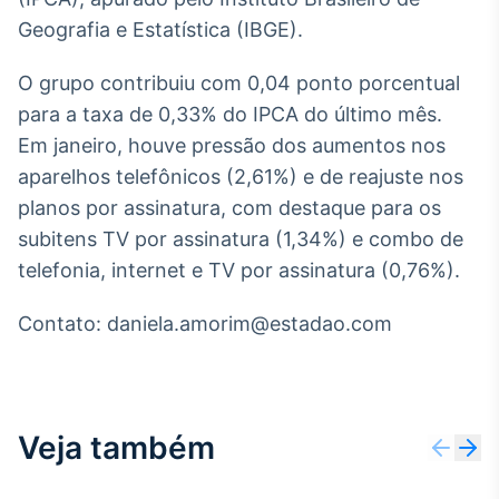
Broadcast
Geografia e Estatística (IBGE).
White Label
Plataforma para
conteúdos
O grupo contribuiu com 0,04 ponto porcentual
personalizados
Soluções de Dados
para a taxa de 0,33% do IPCA do último mês.
e Conteúdos
Em janeiro, houve pressão dos aumentos nos
aparelhos telefônicos (2,61%) e de reajuste nos
Broadcast
planos por assinatura, com destaque para os
OTC
Plataforma para
subitens TV por assinatura (1,34%) e combo de
negociação de
telefonia, internet e TV por assinatura (0,76%).
ativos
Contato: daniela.amorim@estadao.com
Broadcast
Datafeed
APIs para
integração de
Veja também
conteúdos e
dados