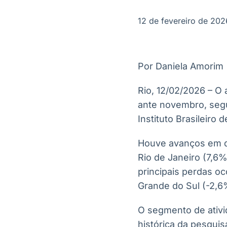
OTC
Datafeed
Plataforma para
APIs para
12 de fevereiro de 202
negociação de
integração de
ativos
conteúdos e
Soluções de
dados
Tecnologia
Por Daniela Amorim
Broadcast
Broadcast
Radar
Fundos
Rio, 12/02/2026 – O
Monitoramento
A melhor
ante novembro, segu
inteligente de
plataforma para
notícias e
analisar fundos
Instituto Brasileiro 
conteúdos
de investimento
no Brasil
Houve avanços em qu
Rio de Janeiro (7,6%
principais perdas oc
Grande do Sul (-2,6
O segmento de ativi
histórica da pesqui