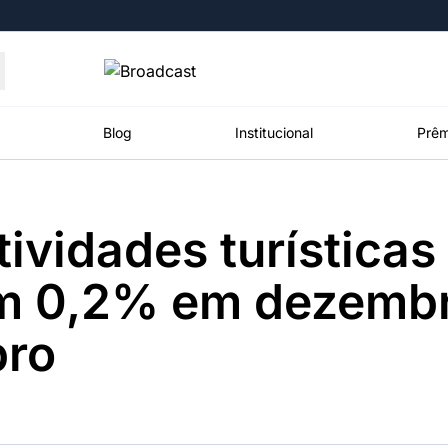
Moedas
Commodities
Blog
Institucional
Prêm
tividades turísticas
roadcast
Content
ções
Broadcast
Broadcast
Broadcast
m 0,2% em dezembr
Político
Energia
White Label
Os bastidores da
O setor de
Plataforma para
ro
política em
energia elétrica
conteúdos
tempo real
no Brasil
personalizados
Broadcast
Broadcast
Broadcast
Broadcast