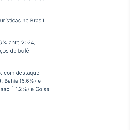
ísticas no Brasil
.
,6% ante 2024,
ços de bufê,
as, com destaque
), Bahia (6,6%) e
sso (-1,2%) e Goiás