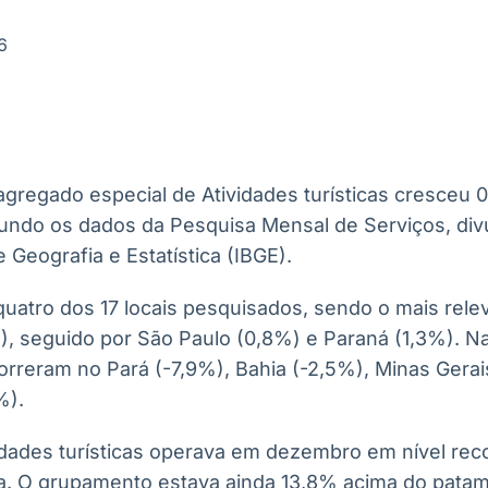
Ticker
Widgets
Wallboard
Curadoria
Cotações e
Componentes
Conteúdos e
Curadoria de
6
headlines de
para conteúdos e
dados para
conteúdos
notícias
funcionalidades
displays e telas
noticiosos
IA
BroadFast
Gestão de
Tokenização
Investimentos
de ativos
Em breve
Em breve
 agregado especial de Atividades turísticas cresce
Em breve
Em breve
ndo os dados da Pesquisa Mensal de Serviços, div
de Geografia e Estatística (IBGE).
atro dos 17 locais pesquisados, sendo o mais relev
), seguido por São Paulo (0,8%) e Paraná (1,3%). Na
orreram no Pará (-7,9%), Bahia (-2,5%), Minas Gerai
%).
dades turísticas operava em dezembro em nível reco
sa. O grupamento estava ainda 13,8% acima do patam