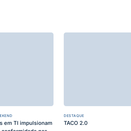
EKEND
DESTAQUE
es em TI impulsionam
TACO 2.0