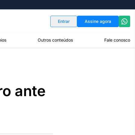
Indicadores
Conversor de Moedas
Entrar
Assine agora
ios
Outros conteúdos
Fale conosco
o ante