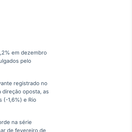
Crédito
Em breve
u 0,2% em dezembro
ulgados pelo
ante registrado no
 direção oposta, as
s (-1,6%) e Rio
rde na série
ar de fevereiro de