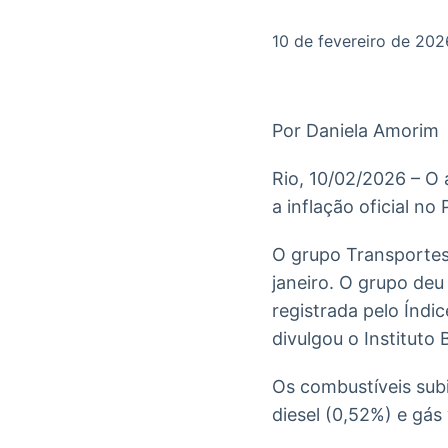
OTC
Datafeed
Plataforma para
APIs para
10 de fevereiro de 202
negociação de
integração de
ativos
conteúdos e
Soluções de
dados
Tecnologia
Por Daniela Amorim
Broadcast
Broadcast
Radar
Fundos
Rio, 10/02/2026 – O
Monitoramento
A melhor
a inflação oficial no
inteligente de
plataforma para
notícias e
analisar fundos
conteúdos
de investimento
O grupo Transportes
no Brasil
janeiro. O grupo deu
registrada pelo Índ
divulgou o Instituto 
Os combustíveis sub
diesel (0,52%) e gás 