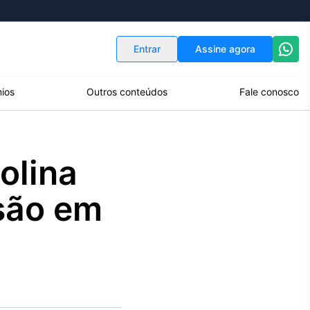
Indicadores
Conversor de Moedas
Entrar
Assine agora
ios
Outros conteúdos
Fale conosco
olina
ssão em