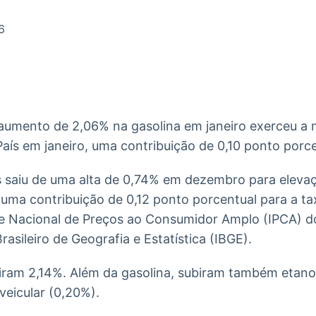
Ticker
Widgets
Wallboard
Curadoria
Cotações e
Componentes
Conteúdos e
Curadoria de
6
headlines de
para conteúdos e
dados para
conteúdos
notícias
funcionalidades
displays e telas
noticiosos
IA
BroadFast
Gestão de
Tokenização
Investimentos
de ativos
Em breve
Em breve
 aumento de 2,06% na gasolina em janeiro exerceu a 
Em breve
Em breve
 País em janeiro, uma contribuição de 0,10 ponto porc
 saiu de uma alta de 0,74% em dezembro para elev
 uma contribuição de 0,12 ponto porcentual para a t
ice Nacional de Preços ao Consumidor Amplo (IPCA) d
Brasileiro de Geografia e Estatística (IBGE).
iram 2,14%. Além da gasolina, subiram também etanol
veicular (0,20%).