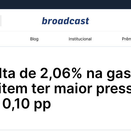
Moedas
Commodities
Blog
Institucional
Prêm
lta de 2,06% na gas
roadcast
Content
ções
Broadcast
Broadcast
Broadcast
item ter maior pre
Político
Energia
White Label
Os bastidores da
O setor de
Plataforma para
 0,10 pp
política em tempo
energia elétrica
conteúdos
real
no Brasil
personalizados
Broadcast
Broadcast
Broadcast
Broadcast