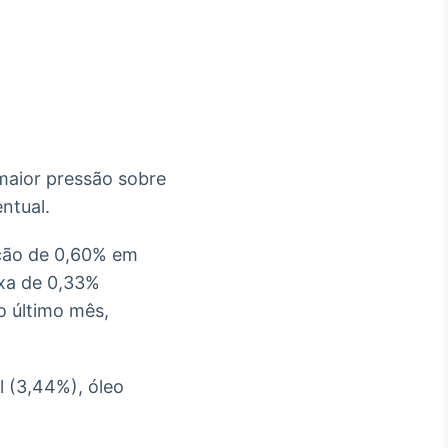
Crédito
Em breve
maior pressão sobre
entual.
ação de 0,60% em
axa de 0,33%
o último mês,
 (3,44%), óleo