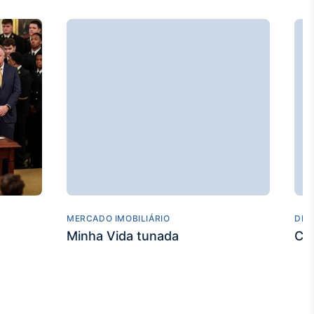
MERCADO IMOBILIÁRIO
DES
Minha Vida tunada
Co