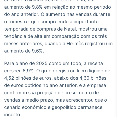
Broadcast
aumento de 9,8% em relação ao mesmo período
White Label
do ano anterior. O aumento nas vendas durante
Plataforma para
conteúdos
o trimestre, que compreende a importante
personalizados
Soluções de Dados
temporada de compras de Natal, mostrou uma
e Conteúdos
tendência de alta em comparação com os três
Broadcast
meses anteriores, quando a Hermès registrou um
OTC
aumento de 9,6%.
Plataforma para
negociação de
Para o ano de 2025 como um todo, a receita
ativos
cresceu 8,9%. O grupo registrou lucro líquido de
4,52 bilhões de euros, abaixo dos 4,60 bilhões
Broadcast
de euros obtidos no ano anterior, e a empresa
Datafeed
confirmou sua projeção de crescimento de
APIs para
integração de
vendas a médio prazo, mas acrescentou que o
conteúdos e
cenário econômico e geopolítico permanece
dados
incerto.