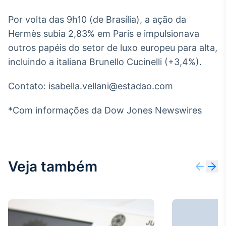
Broadcast
Por volta das 9h10 (de Brasília), a ação da
Ticker
Cotações e
Hermès subia 2,83% em Paris e impulsionava
headlines de
outros papéis do setor de luxo europeu para alta,
notícias
incluindo a italiana Brunello Cucinelli (+3,4%).
Broadcast
Contato: isabella.vellani@estadao.com
Widgets
Componentes
*Com informações da Dow Jones Newswires
para conteúdos e
funcionalidades
Broadcast
Veja também
Wallboard
Conteúdos e
dados para
displays e telas