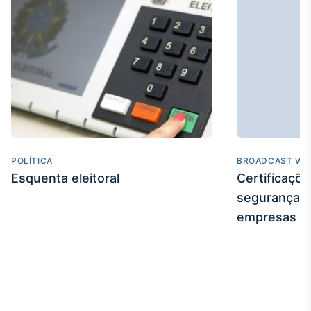
Broadcast
Curadoria
Curadoria de
conteúdos
noticiosos
Soluções de
Tecnologia
Broadcast
Radar
Monitoramento
POLÍTICA
BROADCAST WE
inteligente de
Esquenta eleitoral
Certificaçõ
notícias e
conteúdos
segurança e
empresas
Broadcast
Fundos
A melhor
plataforma para
analisar fundos
de investimento
no Brasil