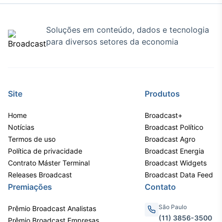
IA
Em breve
Soluções em conteúdo, dados e tecnologia
para diversos setores da economia
BroadFast
Site
Produtos
Em breve
Home
Broadcast+
Notícias
Broadcast Político
Termos de uso
Broadcast Agro
Política de privacidade
Broadcast Energia
Gestão de
Contrato Máster Terminal
Broadcast Widgets
Investimentos
Releases Broadcast
Broadcast Data Feed
Em breve
Premiações
Contato
São Paulo
Prêmio Broadcast Analistas
(11) 3856-3500
Prêmio Broadcast Empresas