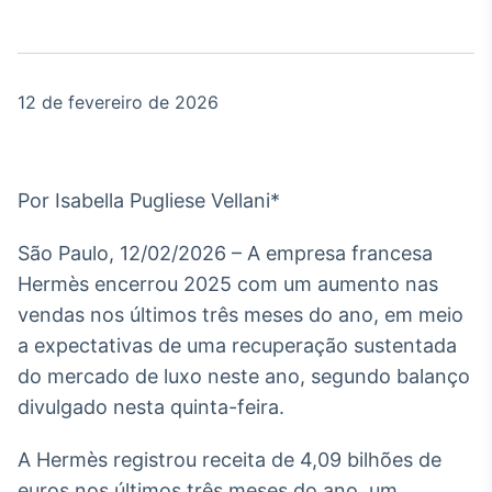
Broadcast
Agro
Tudo sobre o
agronegócio
12 de fevereiro de 2026
Broadcast
Político
Por Isabella Pugliese Vellani*
Os bastidores da
política em tempo
São Paulo, 12/02/2026 – A empresa francesa
real
Hermès encerrou 2025 com um aumento nas
vendas nos últimos três meses do ano, em meio
Broadcast
a expectativas de uma recuperação sustentada
Energia
do mercado de luxo neste ano, segundo balanço
O setor de
divulgado nesta quinta-feira.
energia elétrica
no Brasil
A Hermès registrou receita de 4,09 bilhões de
euros nos últimos três meses do ano, um