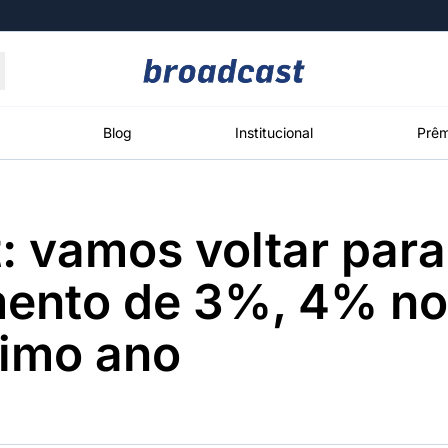
Moedas
Commodities
Blog
Institucional
Prêm
: vamos voltar para
roadcast
Content
ções
Broadcast
Broadcast
Broadcast
ento de 3%, 4% no 
Político
Energia
White Label
Os bastidores da
O setor de
Plataforma para
ximo ano
política em
energia elétrica
conteúdos
tempo real
no Brasil
personalizados
Broadcast
Broadcast
Broadcast
Broadcast