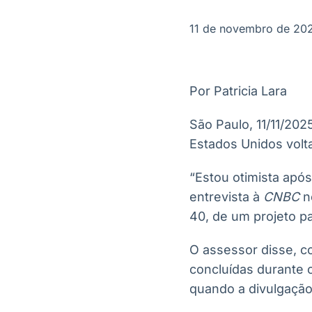
OTC
Datafeed
Plataforma para
APIs para
11 de novembro de 20
negociação de
integração de
ativos
conteúdos e
Soluções de
dados
Tecnologia
Por Patricia Lara
Broadcast
Broadcast
Radar
Fundos
São Paulo, 11/11/20
Monitoramento
A melhor
Estados Unidos volt
inteligente de
plataforma para
notícias e
analisar fundos
conteúdos
de investimento
“Estou otimista apó
no Brasil
entrevista à
CNBC
ne
40, de um projeto pa
O assessor disse, c
concluídas durante 
quando a divulgação