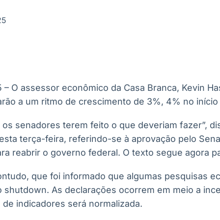
Ticker
Widgets
Wallboard
Curadoria
Cotações e
Componentes
Conteúdos e
Curadoria de
25
headlines de
para conteúdos e
dados para
conteúdos
notícias
funcionalidades
displays e telas
noticiosos
IA
BroadFast
Gestão de
Tokenização
Investimentos
de ativos
Em breve
Em breve
25 – O assessor econômico da Casa Branca, Kevin Has
Em breve
Em breve
arão a um ritmo de crescimento de 3%, 4% no início
s os senadores terem feito o que deveriam fazer”, d
sta terça-feira, referindo-se à aprovação pelo Sena
ra reabrir o governo federal. O texto segue agora p
ontudo, que foi informado que algumas pesquisas 
o shutdown. As declarações ocorrem em meio a inc
 de indicadores será normalizada.