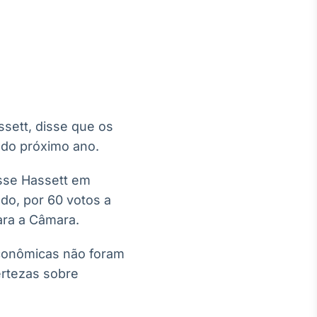
Crédito
Em breve
sett, disse que os
 do próximo ano.
isse Hassett em
do, por 60 votos a
ara a Câmara.
econômicas não foram
ertezas sobre