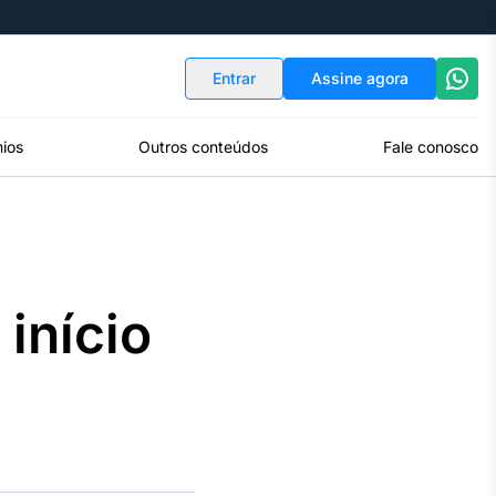
Indicadores
Conversor de Moedas
Entrar
Assine agora
ios
Outros conteúdos
Fale conosco
início