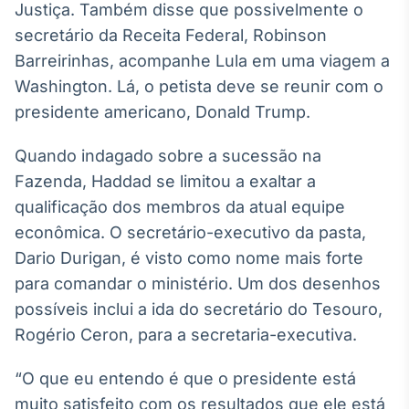
Justiça. Também disse que possivelmente o
Broadcast
secretário da Receita Federal, Robinson
Ticker
Cotações e
Barreirinhas, acompanhe Lula em uma viagem a
headlines de
Washington. Lá, o petista deve se reunir com o
notícias
presidente americano, Donald Trump.
Broadcast
Quando indagado sobre a sucessão na
Widgets
Fazenda, Haddad se limitou a exaltar a
Componentes
qualificação dos membros da atual equipe
para conteúdos e
funcionalidades
econômica. O secretário-executivo da pasta,
Dario Durigan, é visto como nome mais forte
para comandar o ministério. Um dos desenhos
Broadcast
possíveis inclui a ida do secretário do Tesouro,
Wallboard
Conteúdos e
Rogério Ceron, para a secretaria-executiva.
dados para
displays e telas
“O que eu entendo é que o presidente está
muito satisfeito com os resultados que ele está