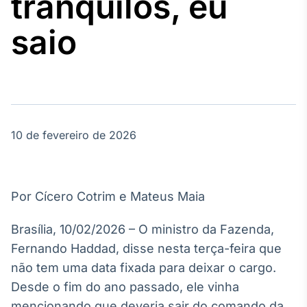
tranquilos, eu
Broadcast
Agro
saio
Tudo sobre o
agronegócio
Broadcast
Político
10 de fevereiro de 2026
Os bastidores da
política em
tempo real
Por Cícero Cotrim e Mateus Maia
Broadcast
Energia
Brasília, 10/02/2026 – O ministro da Fazenda,
O setor de
Fernando Haddad, disse nesta terça-feira que
energia elétrica
no Brasil
não tem uma data fixada para deixar o cargo.
Desde o fim do ano passado, ele vinha
mencionando que deveria sair do comando da