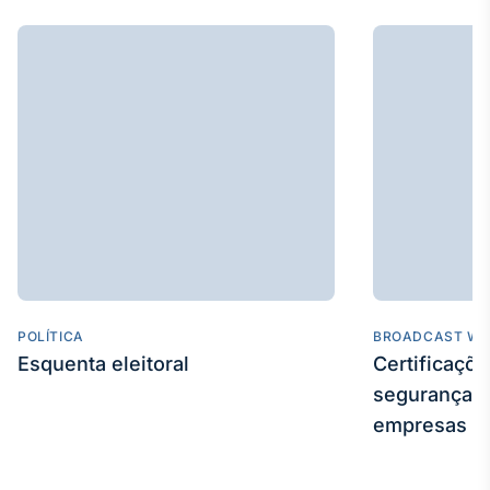
IA
Em breve
BroadFast
Em breve
POLÍTICA
BROADCAST WE
Gestão de
Esquenta eleitoral
Certificaçõ
Investimentos
segurança e
Em breve
empresas