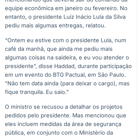
Broadcast
equipe econômica em janeiro ou fevereiro. No
White Label
entanto, o presidente Luiz Inácio Lula da Silva
Plataforma para
conteúdos
pediu mais algumas entregas, relatou.
personalizados
Soluções de Dados
e Conteúdos
“Ontem eu estive com o presidente Lula, num
café da manhã, que ainda me pediu mais
Broadcast
algumas coisas na saideira, e eu vou atender o
OTC
Plataforma para
presidente”, disse Haddad, durante participação
negociação de
em um evento do BTG Pactual, em São Paulo.
ativos
“Não tem data ainda (para deixar o cargo), mas
fique tranquila. Eu saio.”
Broadcast
Datafeed
O ministro se recusou a detalhar os projetos
APIs para
pedidos pelo presidente. Mas mencionou que
integração de
conteúdos e
eles incluem medidas da área de segurança
dados
pública, em conjunto com o Ministério da