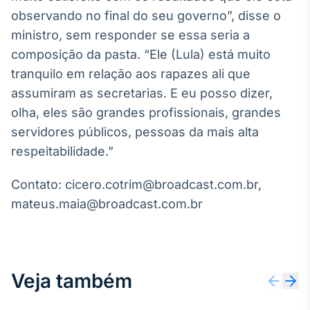
Broadcast
observando no final do seu governo”, disse o
Curadoria
ministro, sem responder se essa seria a
Curadoria de
composição da pasta. “Ele (Lula) está muito
conteúdos
noticiosos
tranquilo em relação aos rapazes ali que
Soluções de
assumiram as secretarias. E eu posso dizer,
Tecnologia
olha, eles são grandes profissionais, grandes
Broadcast
servidores públicos, pessoas da mais alta
Radar
respeitabilidade.”
Monitoramento
inteligente de
notícias e
Contato: cicero.cotrim@broadcast.com.br,
conteúdos
mateus.maia@broadcast.com.br
Broadcast
Fundos
A melhor
plataforma para
Veja também
analisar fundos
de investimento
no Brasil