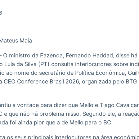
Ticker
Widgets
Wallboard
Curadoria
Cotações e
Componentes
Conteúdos e
Curadoria de
6
headlines de
para conteúdos e
dados para
conteúdos
notícias
funcionalidades
displays e telas
noticiosos
 Mateus Maia
IA
BroadFast
Gestão de
Tokenização
Investimentos
de ativos
Em breve
Em breve
 – O ministro da Fazenda, Fernando Haddad, disse há
Em breve
Em breve
io Lula da Silva (PT) consulta interlocutores sobre i
ão ao nome do secretário de Política Econômica, Guil
 da CEO Conference Brasil 2026, organizada pelo BTG
entiu à vontade para dizer que Mello e Tiago Cavalca
C e que não há problema nisso. Segundo ele, a reaç
a foi ainda pior que a de Mello para o BC.
ta os seus principais interlocutores na área econômi