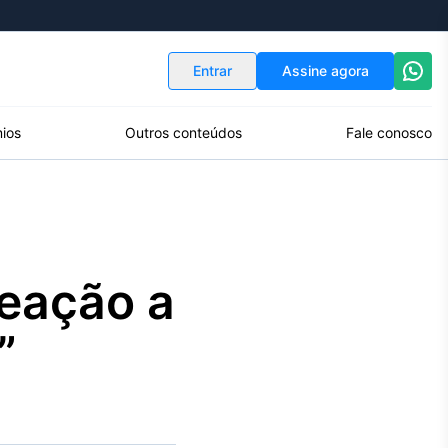
Indicadores
Conversor de Moedas
Entrar
Assine agora
ios
Outros conteúdos
Fale conosco
reação a
”