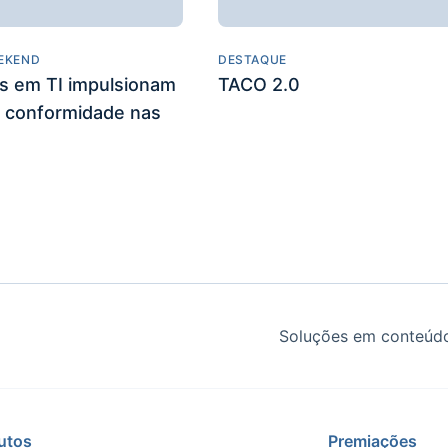
EKEND
DESTAQUE
es em TI impulsionam
TACO 2.0
 conformidade nas
Soluções em conteúdo
utos
Premiações