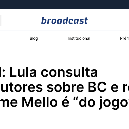
Moedas
Commodities
Blog
Institucional
Prêm
 Lula consulta
roadcast
Content
ções
Broadcast
Broadcast
Broadcast
cutores sobre BC e 
Político
Energia
White Label
Os bastidores da
O setor de
Plataforma para
me Mello é “do jogo
política em tempo
energia elétrica
conteúdos
real
no Brasil
personalizados
Broadcast
Broadcast
Broadcast
Broadcast