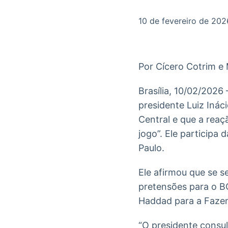
OTC
Datafeed
Plataforma para
APIs para
10 de fevereiro de 202
negociação de
integração de
ativos
conteúdos e
Soluções de
dados
Tecnologia
Por Cícero Cotrim e
Broadcast
Broadcast
Radar
Fundos
Brasília, 10/02/2026
Monitoramento
A melhor
presidente Luiz Inác
inteligente de
plataforma para
notícias e
analisar fundos
Central e que a reaç
conteúdos
de investimento
jogo”. Ele participa
no Brasil
Paulo.
Ele afirmou que se s
pretensões para o B
Haddad para a Fazend
“O presidente consul