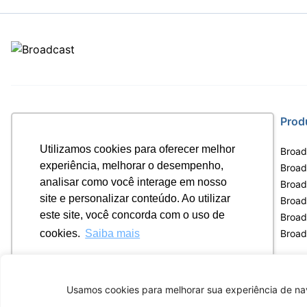
Site
Prod
Utilizamos cookies para oferecer melhor
Home
Broad
experiência, melhorar o desempenho,
Notícias
Broadc
analisar como você interage em nosso
Termos de uso
Broad
site e personalizar conteúdo. Ao utilizar
Política de privacidade
Broad
este site, você concorda com o uso de
Contrato Máster Terminal
Broad
Releases Broadcast
Broad
cookies.
Saiba mais
Ok, entendi!
Usamos cookies para melhorar sua experiência de nav
Av. Eng. Caetano Á