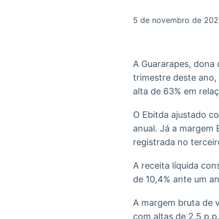
OTC
Datafeed
Plataforma para
APIs para
5 de novembro de 20
negociação de
integração de
ativos
conteúdos e
Soluções de
dados
Tecnologia
A Guararapes, dona d
Broadcast
Broadcast
trimestre deste ano,
Radar
Fundos
alta de 63% em relaç
Monitoramento
A melhor
inteligente de
plataforma para
notícias e
analisar fundos
O Ebitda ajustado c
conteúdos
de investimento
anual. Já a margem E
no Brasil
registrada no tercei
A receita líquida co
de 10,4% ante um an
A margem bruta de v
com altas de 2,5 p.p