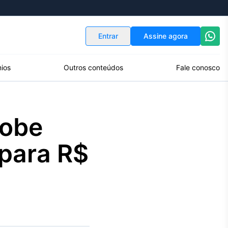
Indicadores
Conversor de Moedas
Entrar
Assine agora
ios
Outros conteúdos
Fale conosco
sobe
 para R$