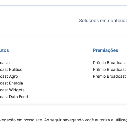
Soluções em conteúdo
utos
Premiações
cast+
Prêmio Broadcast 
ast Político
Prêmio Broadcast
cast Agro
Prêmio Broadcast
cast Energia
cast Widgets
cast Data Feed
egação em nosso site. Ao seguir navegando você autoriza a utilizaç
lvares, 55 - 3º e 6º andar, Bairro do Limão, São Paulo / SP, CEP 02598-900 - 
Copyright © 2026 - Todos os direitos reservados ao Broadcast | Agência Esta