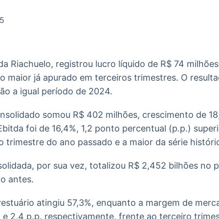
Ticker
Widgets
Wallboard
Curadoria
Cotações e
Componentes
Conteúdos e
Curadoria de
25
headlines de
para conteúdos e
dados para
conteúdos
notícias
funcionalidades
displays e telas
noticiosos
a Riachuelo, registrou lucro líquido de R$ 74 milhões
IA
BroadFast
Gestão de
Tokenização
 o maior já apurado em terceiros trimestres. O resul
Investimentos
de ativos
Em breve
Em breve
ão a igual período de 2024.
Em breve
Em breve
onsolidado somou R$ 402 milhões, crescimento de 
bitda foi de 16,4%, 1,2 ponto percentual (p.p.) supe
ro trimestre do ano passado e a maior da série histór
nsolidada, por sua vez, totalizou R$ 2,452 bilhões no
o antes.
estuário atingiu 57,3%, enquanto a margem de merca
. e 2,4 p.p. respectivamente, frente ao terceiro trim