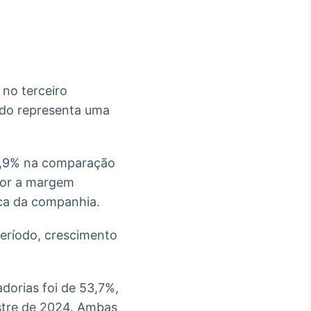
 no terceiro
Crédito
tado representa uma
Em breve
18,9% na comparação
rior a margem
ica da companhia.
 período, crescimento
dorias foi de 53,7%,
estre de 2024. Ambas