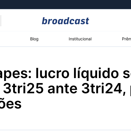
Moedas
Commodities
Blog
Institucional
Prêm
pes: lucro líquido 
roadcast
Content
ções
Broadcast
Broadcast
Broadcast
3tri25 ante 3tri24,
Político
Energia
White Label
Os bastidores da
O setor de
Plataforma para
ões
política em tempo
energia elétrica
conteúdos
real
no Brasil
personalizados
Broadcast
Broadcast
Broadcast
Broadcast