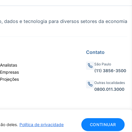
, dados e tecnologia para diversos setores da economia
Contato
São Paulo
Analistas
(11) 3856-3500
 Empresas
 Projeções
Outras localidades
0800.011.3000
ão deles.
Política de privacidade
CONTINUAR
CNPJ: 62.652.961/0001-38
do.