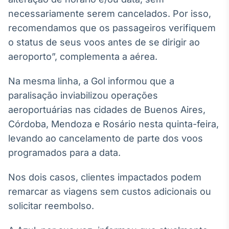
Broadcast
necessariamente serem cancelados. Por isso,
Curadoria
recomendamos que os passageiros verifiquem
Curadoria de
o status de seus voos antes de se dirigir ao
conteúdos
noticiosos
Soluções de
aeroporto”, complementa a aérea.
Tecnologia
Na mesma linha, a Gol informou que a
Broadcast
paralisação inviabilizou operações
Radar
aeroportuárias nas cidades de Buenos Aires,
Monitoramento
Córdoba, Mendoza e Rosário nesta quinta-feira,
inteligente de
notícias e
levando ao cancelamento de parte dos voos
conteúdos
programados para a data.
Broadcast
Nos dois casos, clientes impactados podem
Fundos
remarcar as viagens sem custos adicionais ou
A melhor
plataforma para
solicitar reembolso.
analisar fundos
de investimento
no Brasil