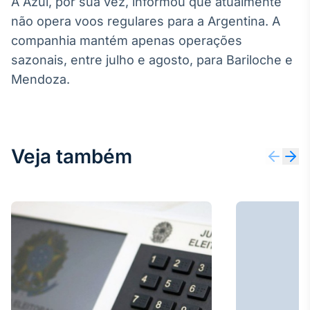
A Azul, por sua vez, informou que atualmente
IA
não opera voos regulares para a Argentina. A
Em breve
companhia mantém apenas operações
sazonais, entre julho e agosto, para Bariloche e
Mendoza.
BroadFast
Em breve
Veja também
Gestão de
Investimentos
Em breve