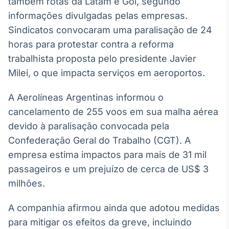
também rotas da Latam e Gol, segundo
Broadcast
White Label
informações divulgadas pelas empresas.
Plataforma para
Sindicatos convocaram uma paralisação de 24
conteúdos
horas para protestar contra a reforma
personalizados
Soluções de Dados
trabalhista proposta pelo presidente Javier
e Conteúdos
Milei, o que impacta serviços em aeroportos.
Broadcast
OTC
A Aerolíneas Argentinas informou o
Plataforma para
cancelamento de 255 voos em sua malha aérea
negociação de
devido à paralisação convocada pela
ativos
Confederação Geral do Trabalho (CGT). A
empresa estima impactos para mais de 31 mil
Broadcast
passageiros e um prejuízo de cerca de US$ 3
Datafeed
milhões.
APIs para
integração de
conteúdos e
A companhia afirmou ainda que adotou medidas
dados
para mitigar os efeitos da greve, incluindo