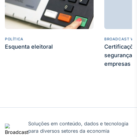
Tokenização
de ativos
Em breve
POLÍTICA
BROADCAST WE
Esquenta eleitoral
Certificaçõ
Crédito
segurança e
Em breve
empresas
Soluções em conteúdo, dados e tecnologia
para diversos setores da economia