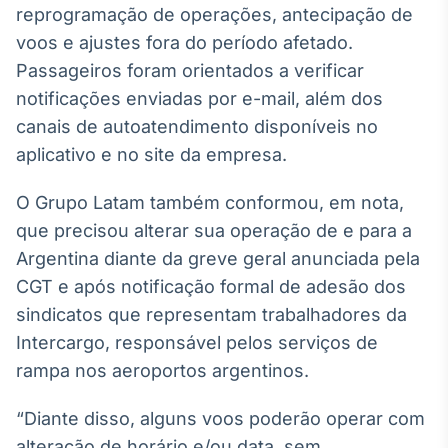
reprogramação de operações, antecipação de
Broadcast
Ticker
voos e ajustes fora do período afetado.
Cotações e
Passageiros foram orientados a verificar
headlines de
notificações enviadas por e-mail, além dos
notícias
canais de autoatendimento disponíveis no
aplicativo e no site da empresa.
Broadcast
Widgets
O Grupo Latam também conformou, em nota,
Componentes
que precisou alterar sua operação de e para a
para conteúdos e
funcionalidades
Argentina diante da greve geral anunciada pela
CGT e após notificação formal de adesão dos
sindicatos que representam trabalhadores da
Broadcast
Wallboard
Intercargo, responsável pelos serviços de
Conteúdos e
rampa nos aeroportos argentinos.
dados para
displays e telas
“Diante disso, alguns voos poderão operar com
alteração de horário e/ou data, sem