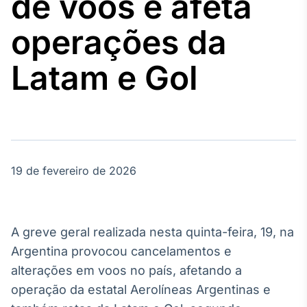
de voos e afeta
Broadcast
Agro
operações da
Tudo sobre o
agronegócio
Latam e Gol
Broadcast
Político
Os bastidores da
política em
tempo real
19 de fevereiro de 2026
Broadcast
Energia
A greve geral realizada nesta quinta-feira, 19, na
O setor de
Argentina provocou cancelamentos e
energia elétrica
no Brasil
alterações em voos no país, afetando a
operação da estatal Aerolíneas Argentinas e