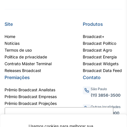
Site
Produtos
Home
Broadcast+
Notícias
Broadcast Político
Termos de uso
Broadcast Agro
Política de privacidade
Broadcast Energia
Contrato Máster Terminal
Broadcast Widgets
Releases Broadcast
Broadcast Data Feed
Premiações
Contato
São Paulo
Prêmio Broadcast Analistas
(11) 3856-3500
Prêmio Broadcast Empresas
Prêmio Broadcast Projeções
Outras localidades
0800.011.3000
Utilizamos cookies para oferecer melhor
experiência, melhorar o desempenho, analisar
Usamos cookies para melhorar sua