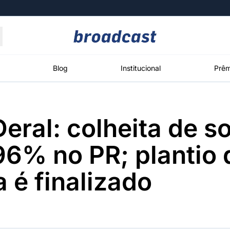
Moedas
Commodities
Blog
Institucional
Prêm
eral: colheita de so
roadcast
Content
ções
Broadcast
Broadcast
Broadcast
96% no PR; plantio 
Político
Energia
White Label
Os bastidores da
O setor de
Plataforma para
a é finalizado
política em
energia elétrica
conteúdos
tempo real
no Brasil
personalizados
Broadcast
Broadcast
Broadcast
Broadcast