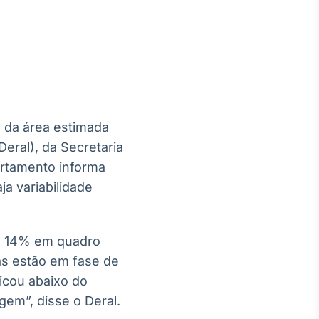
Crédito
Em breve
% da área estimada
eral), da Secretaria
artamento informa
ja variabilidade
s, 14% em quadro
s estão em fase de
icou abaixo do
gem”, disse o Deral.