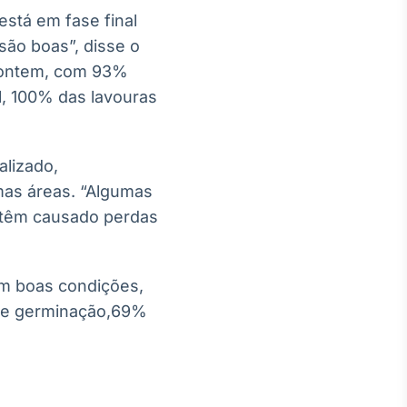
está em fase final
 são boas”, disse o
é ontem, com 93%
, 100% das lavouras
alizado,
mas áreas. “Algumas
e têm causado perdas
em boas condições,
de germinação,69%