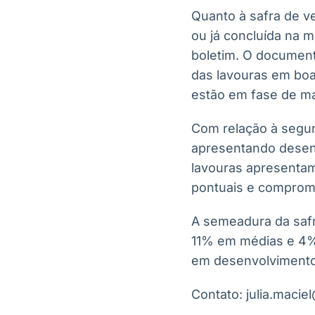
Quanto à safra de ve
ou já concluída na m
boletim. O document
das lavouras em bo
estão em fase de m
Com relação à segund
apresentando desenv
lavouras apresentam
pontuais e comprome
A semeadura da safr
11% em médias e 4%
em desenvolvimento 
Contato: julia.maci