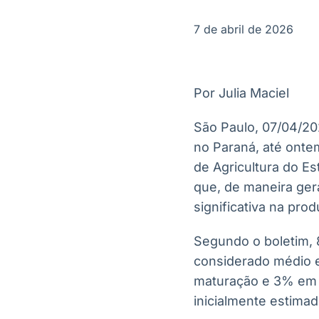
OTC
Datafeed
Plataforma para
APIs para
7 de abril de 2026
negociação de
integração de
ativos
conteúdos e
Soluções de
dados
Tecnologia
Por Julia Maciel
Broadcast
Broadcast
Radar
Fundos
São Paulo, 07/04/20
Monitoramento
A melhor
no Paraná, até onte
inteligente de
plataforma para
notícias e
analisar fundos
de Agricultura do Es
conteúdos
de investimento
que, de maneira gera
no Brasil
significativa na prod
Segundo o boletim,
considerado médio 
maturação e 3% em fr
inicialmente estimad