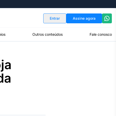
Indicadores
Conversor de Moedas
Entrar
Assine agora
ios
Outros conteúdos
Fale conosco
ja
da