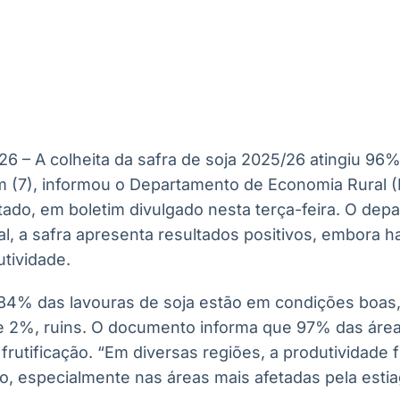
Ticker
Widgets
Wallboard
Curadoria
Cotações e
Componentes
Conteúdos e
Curadoria de
headlines de
para conteúdos e
dados para
conteúdos
notícias
funcionalidades
displays e telas
noticiosos
IA
BroadFast
Gestão de
Tokenização
Investimentos
de ativos
Em breve
Em breve
26 – A colheita da safra de soja 2025/26 atingiu 96
Em breve
Em breve
m (7), informou o Departamento de Economia Rural (D
tado, em boletim divulgado nesta terça-feira. O dep
l, a safra apresenta resultados positivos, embora ha
utividade.
 84% das lavouras de soja estão em condições boa
e 2%, ruins. O documento informa que 97% das área
utificação. “Em diversas regiões, a produtividade f
o, especialmente nas áreas mais afetadas pela estia