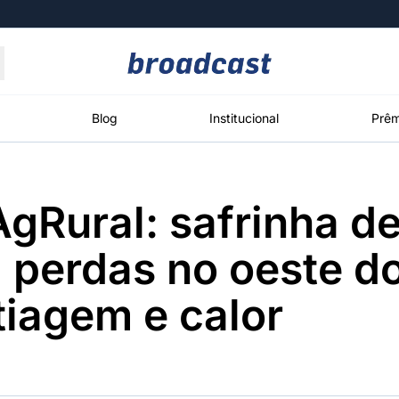
Moedas
Commodities
Blog
Institucional
Prêm
gRural: safrinha de
roadcast
Content
ções
Broadcast
Broadcast
Broadcast
a perdas no oeste d
Político
Energia
White Label
Os bastidores da
O setor de
Plataforma para
iagem e calor
política em
energia elétrica
conteúdos
tempo real
no Brasil
personalizados
Broadcast
Broadcast
Broadcast
Broadcast