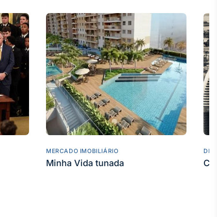
MERCADO IMOBILIÁRIO
DES
Minha Vida tunada
Co