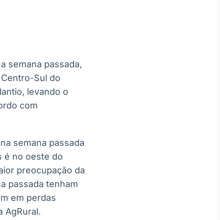
 na semana passada,
Crédito
 Centro-Sul do
Em breve
antio, levando o
cordo com
o na semana passada
s é no oeste do
maior preocupação da
ana passada tenham
lam em perdas
a AgRural.