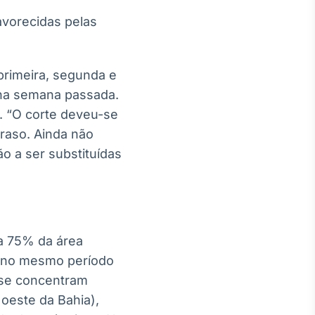
avorecidas pelas
(primeira, segunda e
 na semana passada.
s. “O corte deveu-se
traso. Ainda não
o a ser substituídas
da 75% da área
 no mesmo período
 se concentram
 oeste da Bahia),