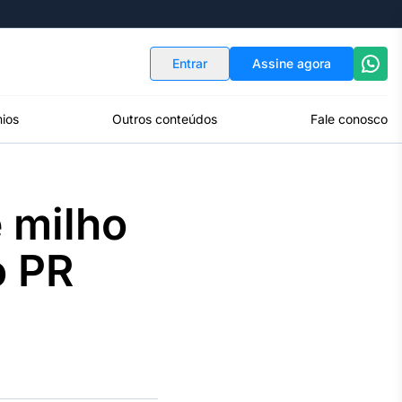
Indicadores
Conversor de Moedas
Entrar
Assine agora
ios
Outros conteúdos
Fale conosco
 milho
o PR