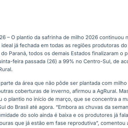
Ticker
Widgets
Wallboard
Curadoria
Cotações e
Componentes
Conteúdos e
Curadoria de
headlines de
para conteúdos e
dados para
conteúdos
notícias
funcionalidades
displays e telas
noticiosos
26 – O plantio da safrinha de milho 2026 continuou
IA
BroadFast
Gestão de
Tokenização
ideal já fechada em todas as regiões produtoras do
Investimentos
de ativos
Em breve
Em breve
do Paraná, todos os demais Estados finalizaram o pl
Em breve
Em breve
uinta-feira passada (26) a 99% no Centro-Sul, de a
ural.
 parte da área que não pôde ser plantada com milh
outras coberturas de inverno, afirmou a AgRural. Ma
u o plantio no início de março, que se concentra a 
Sul do Brasil até agora. “Embora as chuvas da sem
umidade do solo ainda é baixa e os produtores já fa
ouras que já estão em fase reprodutiva”, comentou 