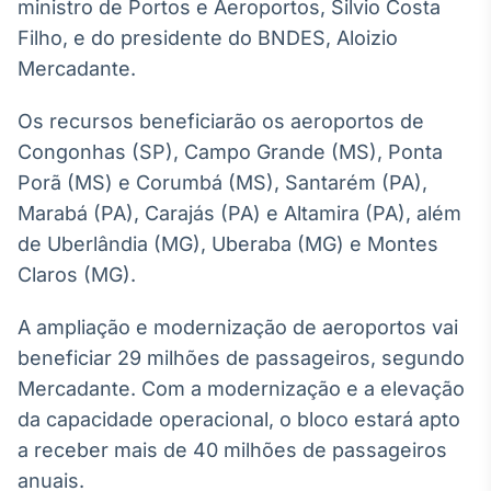
ministro de Portos e Aeroportos, Silvio Costa
Broadcast
Filho, e do presidente do BNDES, Aloizio
Ticker
Mercadante.
Cotações e
headlines de
notícias
Os recursos beneficiarão os aeroportos de
Congonhas (SP), Campo Grande (MS), Ponta
Broadcast
Porã (MS) e Corumbá (MS), Santarém (PA),
Widgets
Marabá (PA), Carajás (PA) e Altamira (PA), além
Componentes
de Uberlândia (MG), Uberaba (MG) e Montes
para conteúdos e
Claros (MG).
funcionalidades
A ampliação e modernização de aeroportos vai
Broadcast
beneficiar 29 milhões de passageiros, segundo
Wallboard
Mercadante. Com a modernização e a elevação
Conteúdos e
da capacidade operacional, o bloco estará apto
dados para
displays e telas
a receber mais de 40 milhões de passageiros
anuais.