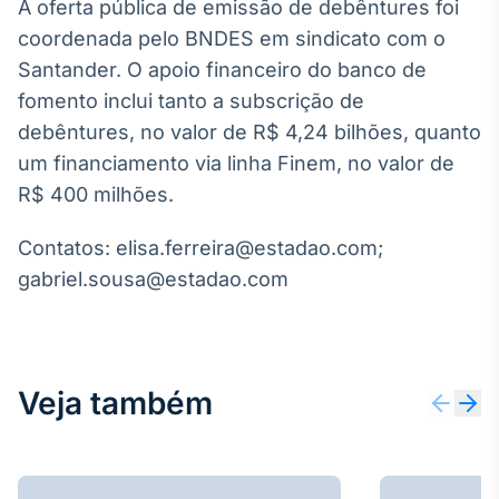
A oferta pública de emissão de debêntures foi
Tokenização
coordenada pelo BNDES em sindicato com o
de ativos
Santander. O apoio financeiro do banco de
Em breve
fomento inclui tanto a subscrição de
debêntures, no valor de R$ 4,24 bilhões, quanto
um financiamento via linha Finem, no valor de
R$ 400 milhões.
Crédito
Em breve
Contatos: elisa.ferreira@estadao.com;
gabriel.sousa@estadao.com
Veja também