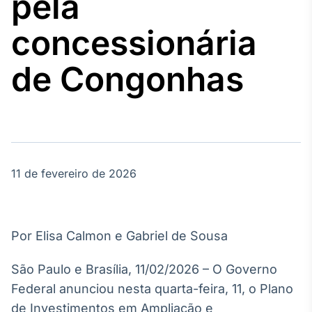
pela
Broadcast
Agro
concessionária
Tudo sobre o
agronegócio
de Congonhas
Broadcast
Político
Os bastidores da
política em
tempo real
11 de fevereiro de 2026
Broadcast
Energia
Por Elisa Calmon e Gabriel de Sousa
O setor de
energia elétrica
São Paulo e Brasília, 11/02/2026 – O Governo
no Brasil
Federal anunciou nesta quarta-feira, 11, o Plano
de Investimentos em Ampliação e