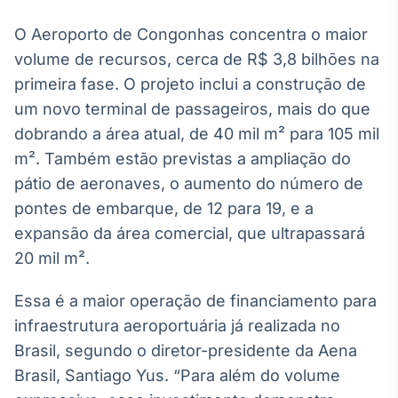
Broadcast
O Aeroporto de Congonhas concentra o maior
Curadoria
volume de recursos, cerca de R$ 3,8 bilhões na
Curadoria de
conteúdos
primeira fase. O projeto inclui a construção de
noticiosos
Soluções de
um novo terminal de passageiros, mais do que
Tecnologia
dobrando a área atual, de 40 mil m² para 105 mil
Broadcast
m². Também estão previstas a ampliação do
Radar
pátio de aeronaves, o aumento do número de
Monitoramento
pontes de embarque, de 12 para 19, e a
inteligente de
notícias e
expansão da área comercial, que ultrapassará
conteúdos
20 mil m².
Broadcast
Essa é a maior operação de financiamento para
Fundos
infraestrutura aeroportuária já realizada no
A melhor
plataforma para
Brasil, segundo o diretor-presidente da Aena
analisar fundos
Brasil, Santiago Yus. “Para além do volume
de investimento
no Brasil