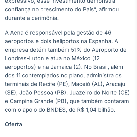
expressivo, esse investimento demonstra
IA
confiança no crescimento do País”, afirmou
Em breve
durante a cerimônia.
A Aena é responsável pela gestão de 46
aeroportos e dois heliportos na Espanha. A
empresa detém também 51% do Aeroporto de
BroadFast
Londres-Luton e atua no México (12
Em breve
aeroportos) e na Jamaica (2). No Brasil, além
dos 11 contemplados no plano, administra os
terminais de Recife (PE), Maceió (AL), Aracaju
(SE), João Pessoa (PB), Juazeiro do Norte (CE)
Gestão de
e Campina Grande (PB), que também contaram
Investimentos
com o apoio do BNDES, de R$ 1,04 bilhão.
Em breve
Oferta