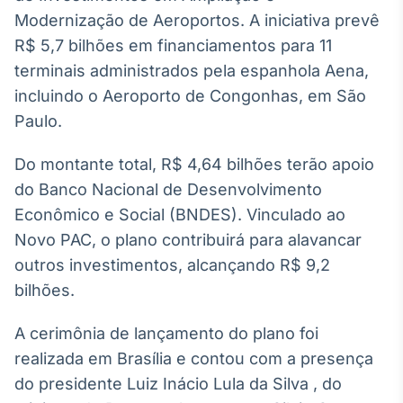
Broadcast
Modernização de Aeroportos. A iniciativa prevê
White Label
R$ 5,7 bilhões em financiamentos para 11
Plataforma para
conteúdos
terminais administrados pela espanhola Aena,
personalizados
Soluções de Dados
incluindo o Aeroporto de Congonhas, em São
e Conteúdos
Paulo.
Broadcast
Do montante total, R$ 4,64 bilhões terão apoio
OTC
do Banco Nacional de Desenvolvimento
Plataforma para
negociação de
Econômico e Social (BNDES). Vinculado ao
ativos
Novo PAC, o plano contribuirá para alavancar
outros investimentos, alcançando R$ 9,2
Broadcast
bilhões.
Datafeed
APIs para
A cerimônia de lançamento do plano foi
integração de
realizada em Brasília e contou com a presença
conteúdos e
dados
do presidente Luiz Inácio Lula da Silva , do