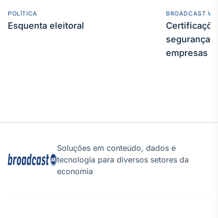
Broadcast
POLÍTICA
BROADCAST WE
Curadoria
Esquenta eleitoral
Certificaçõ
Curadoria de
segurança e
conteúdos
noticiosos
empresas
Soluções de
Tecnologia
Broadcast
Radar
Monitoramento
inteligente de
notícias e
conteúdos
Soluções em conteúdo, dados e
Broadcast
tecnologia para diversos setores da
Fundos
economia
A melhor
plataforma para
analisar fundos
de investimento
no Brasil