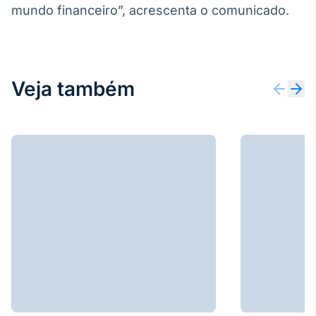
mundo financeiro”, acrescenta o comunicado.
Broadcast
Ticker
Cotações e
headlines de
notícias
Veja também
Broadcast
Widgets
Componentes
para conteúdos e
funcionalidades
Broadcast
Wallboard
Conteúdos e
dados para
displays e telas