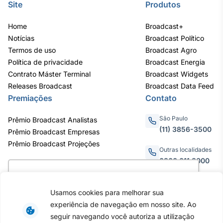
Site
Produtos
IA
Em breve
Home
Broadcast+
Notícias
Broadcast Político
Termos de uso
Broadcast Agro
Política de privacidade
Broadcast Energia
Contrato Máster Terminal
Broadcast Widgets
Releases Broadcast
Broadcast Data Feed
BroadFast
Premiações
Contato
Em breve
São Paulo
Prêmio Broadcast Analistas
(11) 3856-3500
Prêmio Broadcast Empresas
Prêmio Broadcast Projeções
Outras localidades
0800.011.3000
Gestão de
Investimentos
Utilizamos cookies para oferecer melhor
Em breve
experiência, melhorar o desempenho, analisar
Usamos cookies para melhorar sua
como você interage em nosso site e
Av. Eng. Caetano Álvares, 55
experiência de navegação em nosso site. Ao
personalizar conteúdo. Ao utilizar este site, você
- 3º e 6º andar, Bairro do
seguir navegando você autoriza a utilização
Limão, São Paulo / SP, CEP