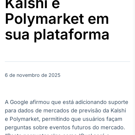
Kalshi e
Broadcast
Agro
Polymarket em
Tudo sobre o
agronegócio
sua plataforma
Broadcast
Político
Os bastidores da
política em
tempo real
6 de novembro de 2025
Broadcast
Energia
A Google afirmou que está adicionando suporte
O setor de
para dados de mercados de previsão da Kalshi
energia elétrica
no Brasil
e Polymarket, permitindo que usuários façam
perguntas sobre eventos futuros do mercado.