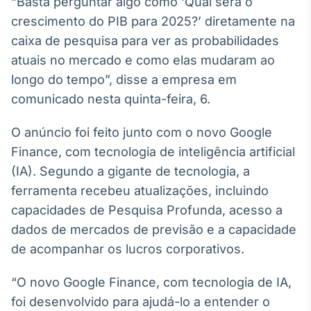
“Basta perguntar algo como ‘Qual será o
Broadcast
White Label
crescimento do PIB para 2025?’ diretamente na
Plataforma para
caixa de pesquisa para ver as probabilidades
conteúdos
atuais no mercado e como elas mudaram ao
personalizados
Soluções de Dados
longo do tempo”, disse a empresa em
e Conteúdos
comunicado nesta quinta-feira, 6.
Broadcast
OTC
O anúncio foi feito junto com o novo Google
Plataforma para
Finance, com tecnologia de inteligência artificial
negociação de
(IA). Segundo a gigante de tecnologia, a
ativos
ferramenta recebeu atualizações, incluindo
capacidades de Pesquisa Profunda, acesso a
Broadcast
dados de mercados de previsão e a capacidade
Datafeed
de acompanhar os lucros corporativos.
APIs para
integração de
conteúdos e
“O novo Google Finance, com tecnologia de IA,
dados
foi desenvolvido para ajudá-lo a entender o